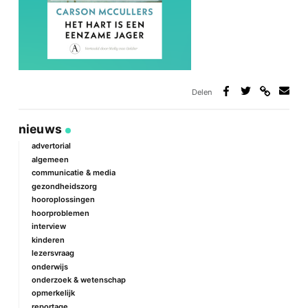
Delen
Deel
Deel
Deel
Deel
via
op
op
via
link
Facebook
Twitter
e-
nieuws
mail
advertorial
algemeen
communicatie & media
gezondheidszorg
hooroplossingen
hoorproblemen
interview
kinderen
lezersvraag
onderwijs
onderzoek & wetenschap
opmerkelijk
reportage