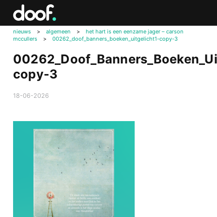
in
Doof.nl
nieuws
>
algemeen
>
het hart is een eenzame jager – carson
mccullers
>
00262_doof_banners_boeken_uitgelicht1-copy-3
00262_Doof_Banners_Boeken_Uit
copy-3
18-06-2026