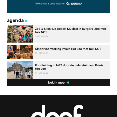
agenda
Zoë & Silos: De Desert Musical in Burgers’ Zoo met
tolk NGT
08-08-2026
Kindervoorstelling Paleis Het Loo met tolk NGT
13-08-2026
Rondleiding in NGT door de paleistuin van Paleis
Het Loo
14-08-2026
bekijk meer