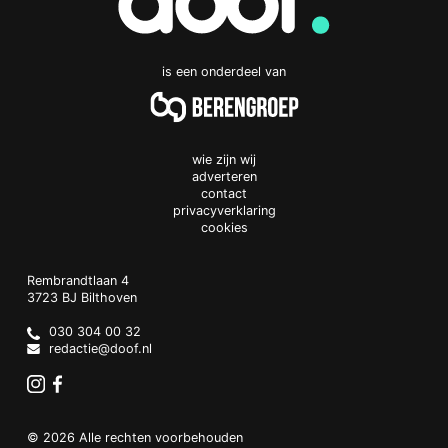
is een onderdeel van
wie zijn wij
adverteren
contact
privacyverklaring
cookies
Doof.nl
work
Rembrandtlaan 4
3723 BJ
Bilthoven
The
Netherlands
030 304 00 32
redactie@doof.nl
Instagram
Facebook
© 2026 Alle rechten voorbehouden