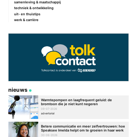
samenleving & maatschappij
techniek & ontwikkeling
E-mail
*
uit- en thuistips
werk & carrière
Site
nieuws
Warmtepompen en laagfrequent geluid: de
bromtoon die je niet kunt negeren
09-07-2026
advertorial
Betere communicatie en meer zelfvertrouwen: hoe
Speaksee Imelda helpt om te groeien in haar werk
30-06-2026