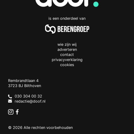
is een onderdeel van
wie zijn wij
adverteren
contact
privacyverklaring
cookies
Doof.nl
work
Rembrandtlaan 4
3723 BJ
Bilthoven
The
Netherlands
030 304 00 32
redactie@doof.nl
Instagram
Facebook
© 2026 Alle rechten voorbehouden