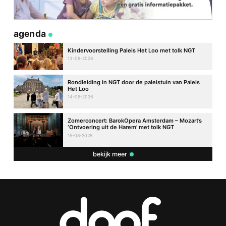
agenda
Kindervoorstelling Paleis Het Loo met tolk NGT
13-08-2026
Rondleiding in NGT door de paleistuin van Paleis
Het Loo
14-08-2026
Zomerconcert: BarokOpera Amsterdam – Mozart’s
‘Ontvoering uit de Harem’ met tolk NGT
15-08-2026
bekijk meer