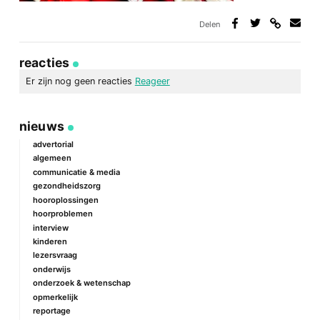
Delen
Deel
Deel
Deel
Deel
via
op
op
via
link
Facebook
Twitter
e-
reacties
mail
Er zijn nog geen reacties
Reageer
geef een reactie
nieuws
Je e-mailadres wordt niet gepubliceerd.
Vereiste velden zijn
gemarkeerd met
*
advertorial
algemeen
Reactie
*
communicatie & media
gezondheidszorg
hooroplossingen
hoorproblemen
interview
kinderen
lezersvraag
onderwijs
onderzoek & wetenschap
Naam
*
opmerkelijk
reportage