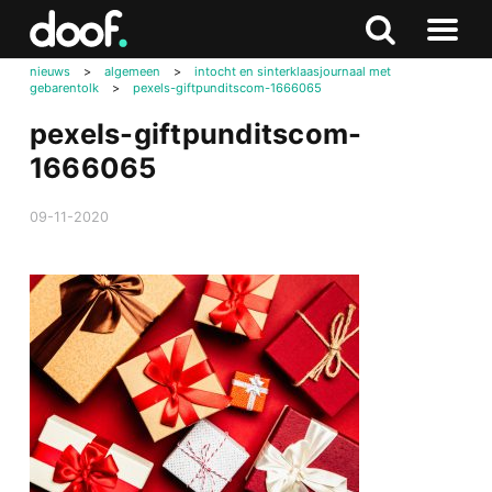
in
Doof.nl
Zoeken
Terug
Zoeken
Naar
naar
nieuws
>
algemeen
>
intocht en sinterklaasjournaal met
menu
gebarentolk
>
pexels-giftpunditscom-1666065
boven
pexels-giftpunditscom-
1666065
09-11-2020