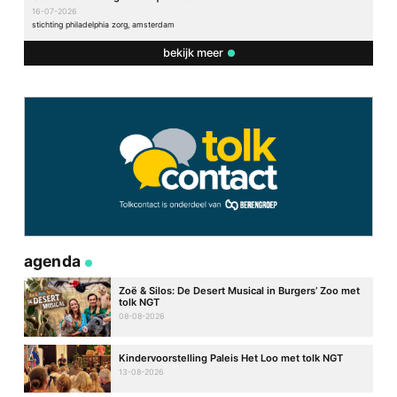
16-07-2026
stichting philadelphia zorg, amsterdam
bekijk meer
agenda
Zoë & Silos: De Desert Musical in Burgers’ Zoo met
tolk NGT
08-08-2026
Kindervoorstelling Paleis Het Loo met tolk NGT
13-08-2026