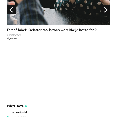
a
Feit of fabel: ‘Gebarentaal is toch wereldwijd hetzelfde?’
04-08-2026
algemeen
P
2
a
nieuws
advertorial