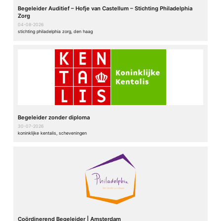
Begeleider Auditief – Hofje van Castellum – Stichting Philadelphia
Zorg
04-08-2026
stichting philadelphia zorg, den haag
Begeleider zonder diploma
30-07-2026
koninklijke kentalis, scheveningen
Coördinerend Begeleider | Amsterdam