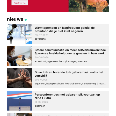
nieuws
Warmtepompen en laagfrequent geluid: de
bromtoon die je niet kunt negeren
09-07-2026
advertorial
Betere communicatie en meer zelfvertrouwen: hoe
Speaksee Imelda helpt om te groeien in haar werk
30-06-2026
advertorial, algemeen, hooroplossingen, interview
Dove tolk en horende tolk gebarentaal: wat is het
verschil?
21-07-2026
algemeen, hooroplossingen, hoorproblemen, samenleving & maatschappij
Persconferenties met gebarentolk voortaan op
NPO 1 Extra
14-07-2026
algemeen