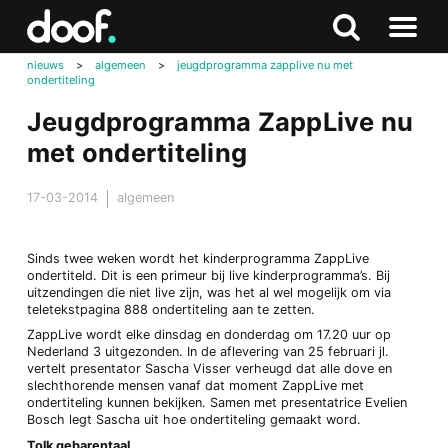
in
Doof.nl
Zoeken
Terug
Zoeken
Naar
naar
nieuws
>
algemeen
>
jeugdprogramma zapplive nu met
menu
ondertiteling
boven
Jeugdprogramma ZappLive nu
met ondertiteling
17-03-2014
algemeen
Sinds twee weken wordt het kinderprogramma ZappLive
ondertiteld. Dit is een primeur bij live kinderprogramma’s. Bij
uitzendingen die niet live zijn, was het al wel mogelijk om via
teletekstpagina 888 ondertiteling aan te zetten.
ZappLive wordt elke dinsdag en donderdag om 17.20 uur op
Nederland 3 uitgezonden. In de aflevering van 25 februari jl.
vertelt presentator Sascha Visser verheugd dat alle dove en
slechthorende mensen vanaf dat moment ZappLive met
ondertiteling kunnen bekijken. Samen met presentatrice Evelien
Bosch legt Sascha uit hoe ondertiteling gemaakt word.
Tolk gebarentaal