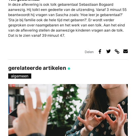
In deze aflevering is ook tolk gebarentaal Sebastiaan Bogaard
aanwezig. Hij tolkt een gedeelte van de uitzending. Vanaf 3 minuut 55
beantwoordt hij vragen van Sascha zoals: ‘Hoe leer je gebarentaal?’
‘Sta je bij familie ook de hele tijd met gebaren?‘. Er wordt verder
gesproken over naamgebaren en het werk van een tolk. Aan het eind
van de aflevering stellen de aanwezige kinderen vragen aan de tolk.
Dat is te zien vanaf 39 minuut 47.
Delen
Deel
Deel
Deel
Deel
via
op
op
via
link
Facebook
Twitter
e-
gerelateerde artikelen
mail
algemeen