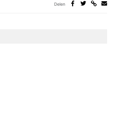
Delen
Deel
Deel
Deel
Deel
via
op
op
via
link
Facebook
Twitter
e-
mail
elden zijn gemarkeerd met
*