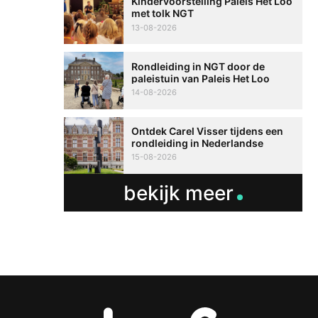
Kindervoorstelling Paleis Het Loo
met tolk NGT
13-08-2026
Rondleiding in NGT door de
paleistuin van Paleis Het Loo
14-08-2026
Ontdek Carel Visser tijdens een
rondleiding in Nederlandse
Gebarentaal
15-08-2026
bekijk meer