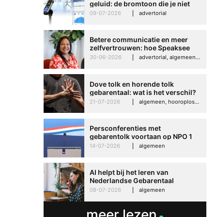
geluid: de bromtoon die je niet
kunt negeren
09-07-2026
advertorial
Betere communicatie en meer
zelfvertrouwen: hoe Speaksee
Imelda helpt om te groeien in
30-06-2026
advertorial, algemeen, hooroplossingen, interview
haar werk
Dove tolk en horende tolk
gebarentaal: wat is het verschil?
21-07-2026
algemeen, hooroplossingen, hoorproblemen, samenleving & maatschappij
Persconferenties met
gebarentolk voortaan op NPO 1
Extra
14-07-2026
algemeen
AI helpt bij het leren van
Nederlandse Gebarentaal
08-07-2026
algemeen
meer lezen