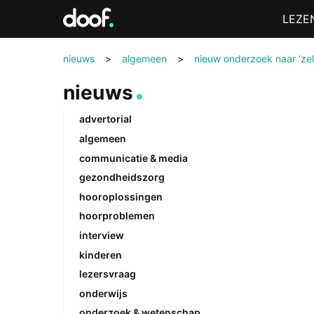
in
Menu
LEZE
Doof.nl
nieuws
>
algemeen
>
nieuw onderzoek naar ‘zel
nieuws
advertorial
algemeen
communicatie & media
gezondheidszorg
hooroplossingen
hoorproblemen
interview
kinderen
lezersvraag
onderwijs
onderzoek & wetenschap