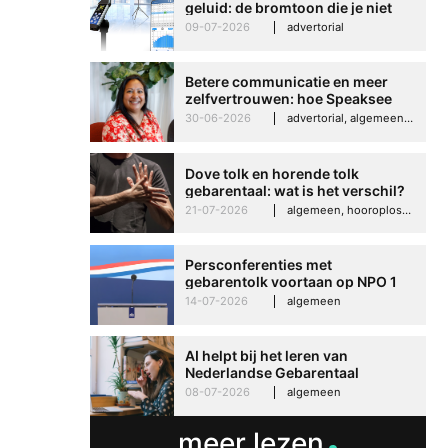
geluid: de bromtoon die je niet
kunt negeren
09-07-2026
advertorial
Betere communicatie en meer
zelfvertrouwen: hoe Speaksee
Imelda helpt om te groeien in
30-06-2026
advertorial, algemeen, hooroplossingen, interview
haar werk
Dove tolk en horende tolk
gebarentaal: wat is het verschil?
21-07-2026
algemeen, hooroplossingen, hoorproblemen, samenleving & maatschappij
Persconferenties met
gebarentolk voortaan op NPO 1
Extra
14-07-2026
algemeen
AI helpt bij het leren van
Nederlandse Gebarentaal
08-07-2026
algemeen
meer lezen