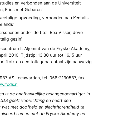
tudies en verbonden aan de Universiteit
n, Fries met Gebaren’
tweetalige opvoeding, verbonden aan Kentalis:
rlands’
erschenen onder de titel: Bea Visser, dove
alig gezin’.
scentrum It Aljemint van de Fryske Akademy,
il 2010. Tijdstip: 13.30 uur tot 16.15 uur
hrijftolk en een tolk gebarentaal zijn aanwezig.
8937 AS Leeuwarden, tel. 058-2130537, fax:
w.fcds.nl
.
n is de onafhankelijke belangenbehartiger in
CDS geeft voorlichting en heeft een
s wat met doofheid en slechthorendheid te
niseerd samen met de Fryske Akademy en