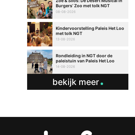
Zoë & Silos: De Desert Musical in
Burgers’ Zoo met tolk NGT
08-08-2026
Kindervoorstelling Paleis Het Loo
met tolk NGT
13-08-2026
Rondleiding in NGT door de
paleistuin van Paleis Het Loo
14-08-2026
bekijk meer