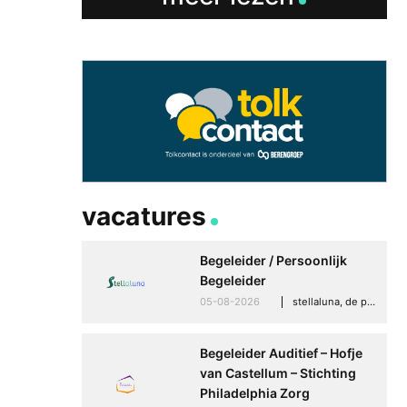
vacatures
Begeleider / Persoonlijk
Begeleider
05-08-2026
stellaluna, de punt (drenthe)
Begeleider Auditief – Hofje
van Castellum – Stichting
Betere communicati
Philadelphia Zorg