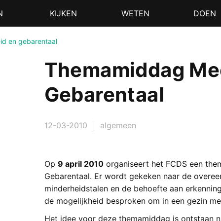
N
KIJKEN
WETEN
DOEN
id en gebarentaal
Themamiddag Mee
Gebarentaal
12-03-2010
algemeen
Op
9 april 2010
organiseert het FCDS een the
Gebarentaal. Er wordt gekeken naar de overeen
minderheidstalen en de behoefte aan erkenning 
de mogelijkheid besproken om in een gezin mee
Het idee voor deze themamiddag is ontstaan n