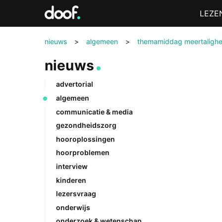
in
Menu
LEZE
Doof.nl
nieuws
>
algemeen
>
themamiddag meertalighe
nieuws
advertorial
algemeen
communicatie & media
gezondheidszorg
hooroplossingen
hoorproblemen
interview
kinderen
lezersvraag
onderwijs
onderzoek & wetenschap