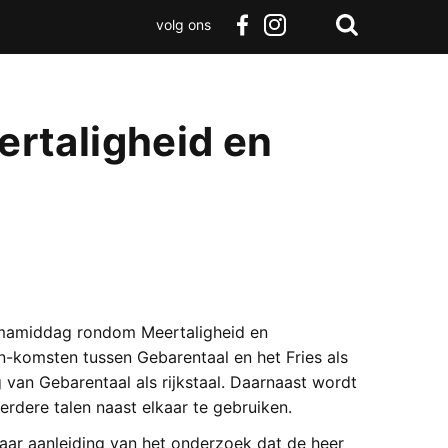
volg ons
Zoeken
Terug
facebook
instagram
Zoeken
naar
boven
rtaligheid en
mamiddag rondom Meertaligheid en
-komsten tussen Gebarentaal en het Fries als
van Gebarentaal als rijkstaal. Daarnaast wordt
rdere talen naast elkaar te gebruiken.
aar aanleiding van het onderzoek dat de heer