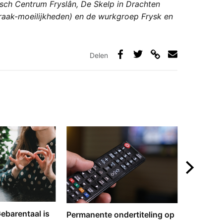
sch Centrum Fryslân, De Skelp in Drachten
praak-moeilijkheden) en de wurkgroep Frysk en
Delen
Deel
Deel
Deel
Deel
via
op
op
via
link
Facebook
Twitter
e-
mail
‘Gebarentaal is
Dove tol
Permanente ondertiteling op