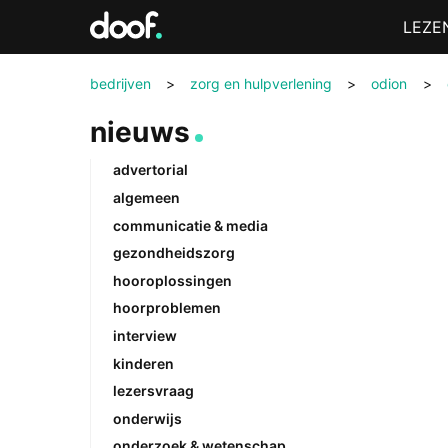
in
Menu
LEZE
Doof.nl
bedrijven
>
zorg en hulpverlening
>
odion
>
nieuws
advertorial
algemeen
communicatie & media
gezondheidszorg
hooroplossingen
hoorproblemen
interview
kinderen
lezersvraag
onderwijs
onderzoek & wetenschap