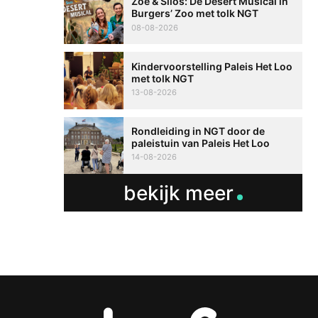
Zoë & Silos: De Desert Musical in
Burgers’ Zoo met tolk NGT
08-08-2026
Kindervoorstelling Paleis Het Loo
met tolk NGT
13-08-2026
Rondleiding in NGT door de
paleistuin van Paleis Het Loo
14-08-2026
bekijk meer