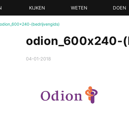
N
KIJKEN
WETEN
DOEN
odion_600x240-(bedrijvengids)
odion_600x240-(b
04-01-2018