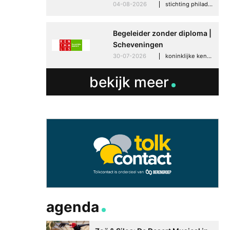
04-08-2026
stichting philadelphia zorg, den haag
Begeleider zonder diploma |
Scheveningen
30-07-2026
koninklijke kentalis, scheveningen
bekijk meer
agenda