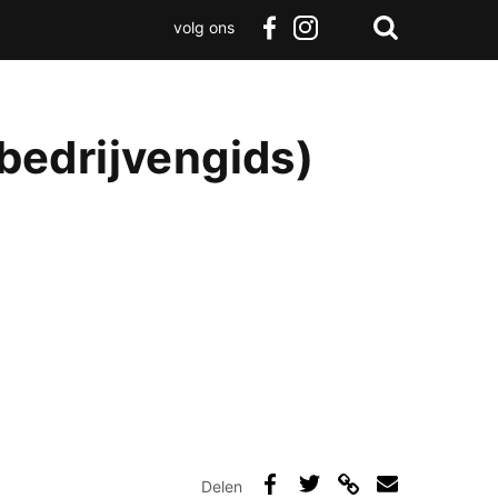
volg ons
Zoeken
Terug
facebook
instagram
Zoeken
naar
boven
edrijvengids)
Delen