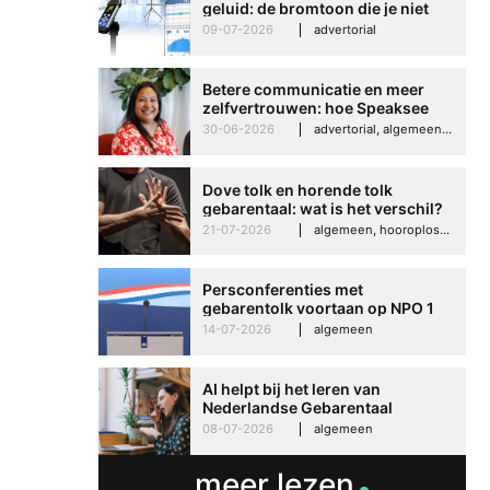
geluid: de bromtoon die je niet
kunt negeren
09-07-2026
advertorial
Betere communicatie en meer
zelfvertrouwen: hoe Speaksee
Imelda helpt om te groeien in
30-06-2026
advertorial, algemeen, hooroplossingen, interview
haar werk
Dove tolk en horende tolk
gebarentaal: wat is het verschil?
21-07-2026
algemeen, hooroplossingen, hoorproblemen, samenleving & maatschappij
Persconferenties met
gebarentolk voortaan op NPO 1
Extra
14-07-2026
algemeen
AI helpt bij het leren van
Nederlandse Gebarentaal
08-07-2026
algemeen
meer lezen