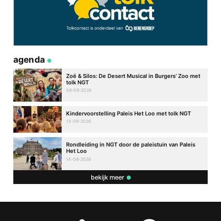
agenda
Zoë & Silos: De Desert Musical in Burgers’ Zoo met
tolk NGT
08-08-2026
Kindervoorstelling Paleis Het Loo met tolk NGT
13-08-2026
Rondleiding in NGT door de paleistuin van Paleis
Het Loo
14-08-2026
bekijk meer