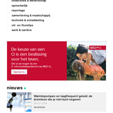
onderzoek & wetenschap
Naam
*
opmerkelijk
reportage
samenleving & maatschappij
techniek & ontwikkeling
E-mail
*
uit- en thuistips
werk & carrière
Site
nieuws
Warmtepompen en laagfrequent geluid: de
bromtoon die je niet kunt negeren
09-07-2026
advertorial