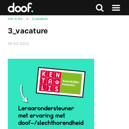
in
Doof.nl
Zoeken
Terug
Zoeken
Naar
naar
link in bio
>
3_vacature
menu
boven
3_vacature
16-02-2022