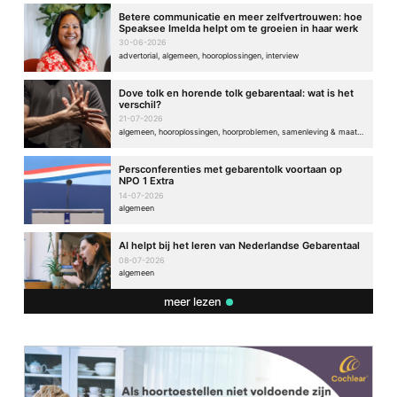
Betere communicatie en meer zelfvertrouwen: hoe
Speaksee Imelda helpt om te groeien in haar werk
30-06-2026
advertorial, algemeen, hooroplossingen, interview
Dove tolk en horende tolk gebarentaal: wat is het
verschil?
21-07-2026
algemeen, hooroplossingen, hoorproblemen, samenleving & maatschappij
Persconferenties met gebarentolk voortaan op
NPO 1 Extra
14-07-2026
algemeen
AI helpt bij het leren van Nederlandse Gebarentaal
08-07-2026
algemeen
meer lezen