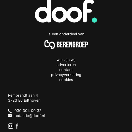
is een onderdeel van
wie zijn wij
adverteren
contact
privacyverklaring
cookies
Doof.nl
work
Rembrandtlaan 4
3723 BJ
Bilthoven
The
Netherlands
030 304 00 32
redactie@doof.nl
Instagram
Facebook