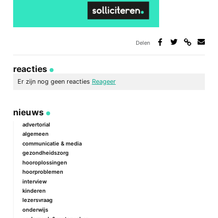
Delen
Deel
Deel
Deel
Deel
via
op
op
via
link
Facebook
Twitter
e-
reacties
mail
Er zijn nog geen reacties
Reageer
geef een reactie
nieuws
Je e-mailadres wordt niet gepubliceerd.
Vereiste velden zijn
gemarkeerd met
*
advertorial
algemeen
Reactie
*
communicatie & media
gezondheidszorg
hooroplossingen
hoorproblemen
interview
kinderen
lezersvraag
onderwijs