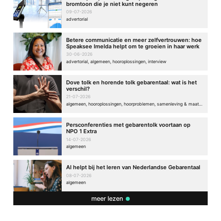
bromtoon die je niet kunt negeren
09-07-2026
advertorial
Betere communicatie en meer zelfvertrouwen: hoe
Speaksee Imelda helpt om te groeien in haar werk
30-06-2026
advertorial, algemeen, hooroplossingen, interview
Dove tolk en horende tolk gebarentaal: wat is het
verschil?
21-07-2026
algemeen, hooroplossingen, hoorproblemen, samenleving & maatschappij
Persconferenties met gebarentolk voortaan op
NPO 1 Extra
14-07-2026
algemeen
AI helpt bij het leren van Nederlandse Gebarentaal
08-07-2026
algemeen
meer lezen