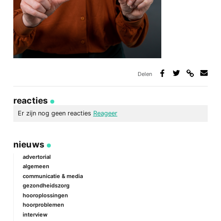
Delen
Deel
Deel
Deel
Deel
via
op
op
via
link
Facebook
Twitter
e-
reacties
mail
Er zijn nog geen reacties
Reageer
geef een reactie
nieuws
Je e-mailadres wordt niet gepubliceerd.
Vereiste velden zijn
gemarkeerd met
*
advertorial
algemeen
Reactie
*
communicatie & media
gezondheidszorg
hooroplossingen
hoorproblemen
interview