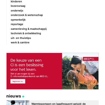
kinderen
lezersvraag
onderwijs
onderzoek & wetenschap
Naam
*
opmerkelijk
reportage
samenleving & maatschappij
techniek & ontwikkeling
E-mail
*
uit- en thuistips
werk & carrière
Site
nieuws
Warmtepompen en laagfrequent geluid: de