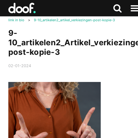
in
Doof.nl
Zoeken
Terug
Zoeken
Na
naar
link in bio
>
9-10_artikelen2_artikel_verkiezingen-post-kopie-3
me
bove
9-
10_artikelen2_Artikel_verkiezing
post-kopie-3
02-01-2024