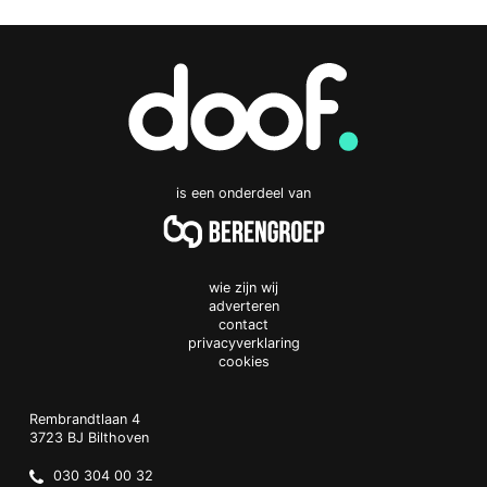
is een onderdeel van
wie zijn wij
adverteren
contact
privacyverklaring
cookies
Doof.nl
work
Rembrandtlaan 4
3723 BJ
Bilthoven
The
Netherlands
030 304 00 32