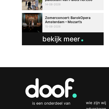
14-08-2026
Zomerconcert: BarokOpera
Amsterdam – Mozart’s
‘Ontvoering uit de Harem’ met
15-08-2026
tolk NGT
bekijk meer
wie zijn wij
is een onderdeel van
adverteren