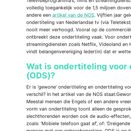
Televisieprogramma’s, films en streamingdienste
volledig toegankelijk voor de 1,5 miljoen doven
andere een
artikel van de NOS
. Vijftien jaar 
ondertiteling van Nederlandse tv (via Teleteks
nooit meer verhoogd. Vooral op de commerciël
ontbreekt deze ondertiteling vaak. Voor onderti
streamingdiensten zoals Netflix, Videoland en
vindt belangenvereniging Ieder(in) dat er wett
Wat is ondertiteling voo
(ODS)?
Er is ‘gewone’ ondertiteling en ondertiteling 
verschil? In het artikel van de NOS staat:Gewo
Meestal mensen die Engels of een andere vree
vorm van ondertiteling toont alleen de gesprok
slechthorenden worden ook de audio-effecten
zoals: ‘Mobiele telefoon gaat af’, of: ‘Dreigend
mensen met een gehoorbeperking. ODS is op tv