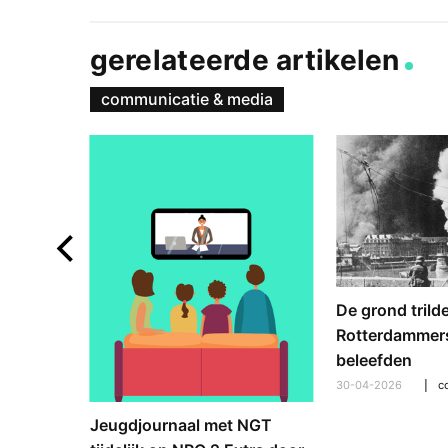
gerelateerde artikelen
communicatie & media
De grond trild
Rotterdammers
beleefden
30-04-2026
ands
Jeugdjournaal met NGT