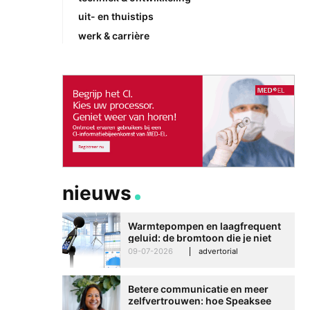
uit- en thuistips
werk & carrière
nieuws
Warmtepompen en laagfrequent
geluid: de bromtoon die je niet
kunt negeren
09-07-2026
advertorial
Betere communicatie en meer
zelfvertrouwen: hoe Speaksee