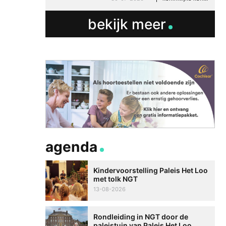
Gebaren Koor op fes
Zwarte Cross
bekijk meer
21-07-2025
algemee
agenda
Kindervoorstelling Paleis Het Loo
met tolk NGT
13-08-2026
Rondleiding in NGT door de
paleistuin van Paleis Het Loo