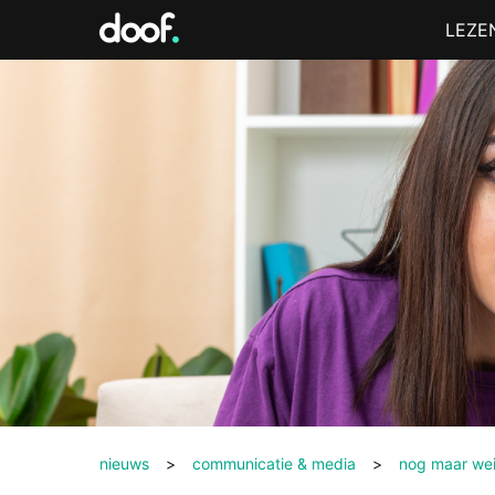
in
Menu
LEZE
Doof.nl
nieuws
>
communicatie & media
>
nog maar wei