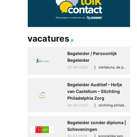
vacatures
Begeleider / Persoonlijk
Begeleider
05-08-2026
stellaluna, de punt (drenthe)
Begeleider Auditief – Hofje
van Castellum – Stichting
Philadelphia Zorg
04-08-2026
stichting philadelphia zorg, den haag
Begeleider zonder diploma |
Scheveningen
In de media: Nederl
30-07-2026
koninklijke kentalis, scheveningen