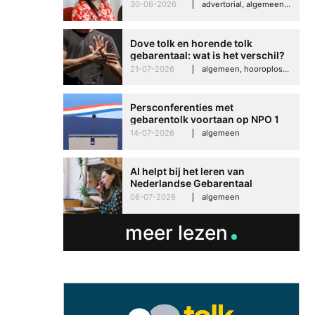
Imelda helpt om te groeien in
30-06-2026
advertorial, algemeen, hooroplossingen, interview
haar werk
Dove tolk en horende tolk
gebarentaal: wat is het verschil?
21-07-2026
algemeen, hooroplossingen, hoorproblemen, samenleving & maatschappij
Persconferenties met
gebarentolk voortaan op NPO 1
Extra
14-07-2026
algemeen
AI helpt bij het leren van
Nederlandse Gebarentaal
08-07-2026
algemeen
meer lezen