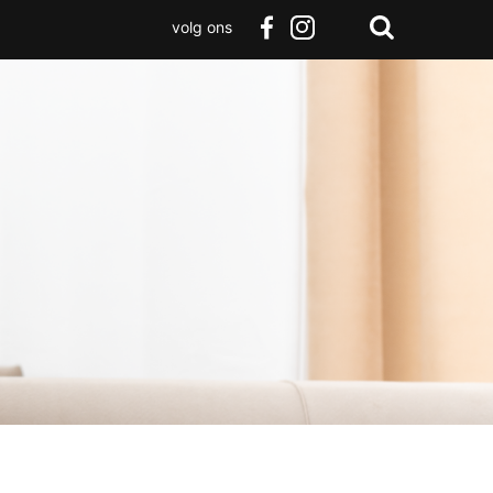
volg ons
Zoeken
Terug
facebook
instagram
Zoeken
naar
boven