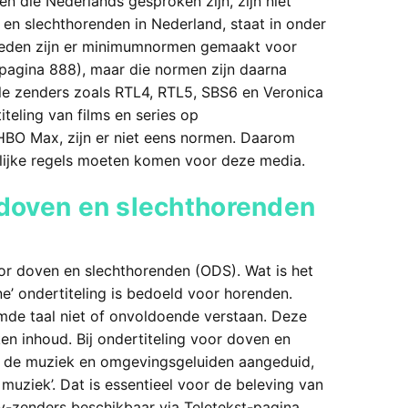
n die Nederlands gesproken zijn, zijn niet
 en slechthorenden in Nederland, staat in onder
geleden zijn er minimumnormen gemaakt voor
tpagina 888), maar die normen zijn daarna
e zenders zoals RTL4, RTL5, SBS6 en Veronica
teling van films en series op
 HBO Max, zijn er niet eens normen. Daarom
elijke regels moeten komen voor deze media.
r doven en slechthorenden
voor doven en slechthorenden (ODS). Wat is het
ne’ ondertiteling is bedoeld voor horenden.
mde taal niet of onvoldoende verstaan. Deze
en inhoud. Bij ondertiteling voor doven en
, de muziek en omgevingsgeluiden aangeduid,
e muziek’. Dat is essentieel voor de beleving van
-zenders beschikbaar via Teletekst-pagina