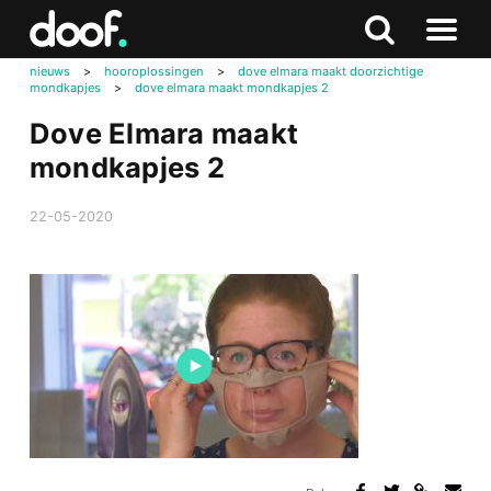
in
Doof.nl
Zoeken
Terug
Zoeken
Naar
naar
nieuws
>
hooroplossingen
>
dove elmara maakt doorzichtige
menu
mondkapjes
>
dove elmara maakt mondkapjes 2
boven
Dove Elmara maakt
mondkapjes 2
22-05-2020