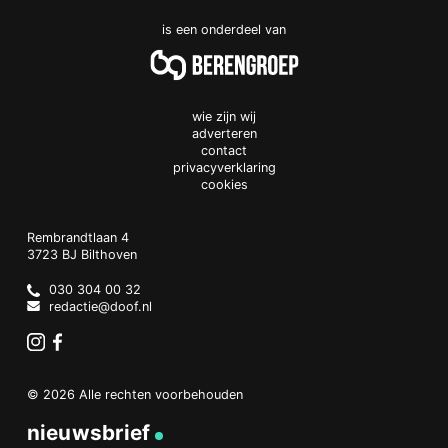
is een onderdeel van
wie zijn wij
adverteren
contact
privacyverklaring
cookies
Doof.nl
work
Rembrandtlaan 4
3723 BJ
Bilthoven
The
Netherlands
030 304 00 32
redactie@doof.nl
Instagram
Facebook
© 2026 Alle rechten voorbehouden
nieuwsbrief