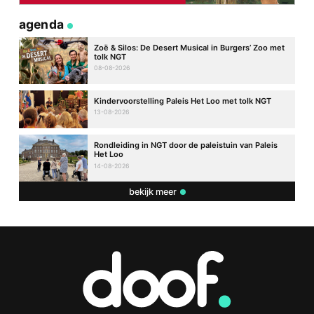
agenda
Zoë & Silos: De Desert Musical in Burgers’ Zoo met
tolk NGT
08-08-2026
Kindervoorstelling Paleis Het Loo met tolk NGT
13-08-2026
Rondleiding in NGT door de paleistuin van Paleis
Het Loo
14-08-2026
bekijk meer