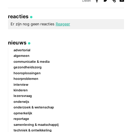
Delen
Deel
Deel
Deel
Deel
via
op
op
via
link
Facebook
Twitter
e-
reacties
mail
Er zijn nog geen reacties
Reageer
geef een reactie
nieuws
Je e-mailadres wordt niet gepubliceerd.
Vereiste velden zijn
gemarkeerd met
*
advertorial
algemeen
Reactie
*
communicatie & media
gezondheidszorg
hooroplossingen
hoorproblemen
interview
kinderen
lezersvraag
onderwijs
onderzoek & wetenschap
Naam
*
opmerkelijk
reportage
samenleving & maatschappij
techniek & ontwikkeling
E-mail
*