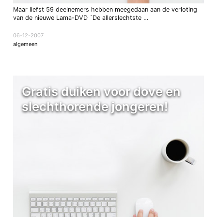
Maar liefst 59 deelnemers hebben meegedaan aan de verloting
van de nieuwe Lama-DVD `De allerslechtste …
06-12-2007
algemeen
Gratis duiken voor dove en
slechthorende jongeren!