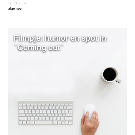
30-11-2007
algemeen
Filmpje: humor en spot in
`Coming out`