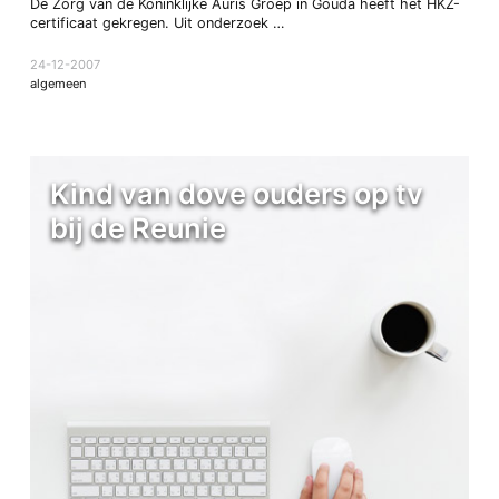
De Zorg van de Koninklijke Auris Groep in Gouda heeft het HKZ-
certificaat gekregen. Uit onderzoek …
24-12-2007
algemeen
Kind van dove ouders op tv
bij de Reunie