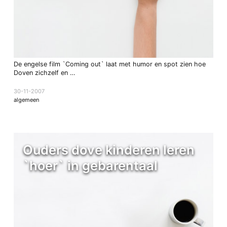
De engelse film `Coming out` laat met humor en spot zien hoe
Doven zichzelf en …
30-11-2007
algemeen
Ouders dove kinderen leren
`hoer` in gebarentaal