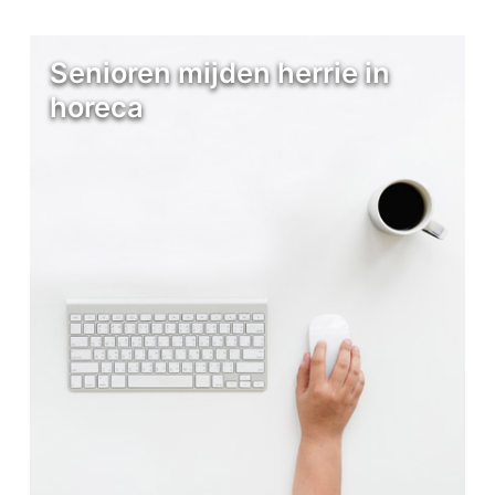
Senioren mijden herrie in
horeca