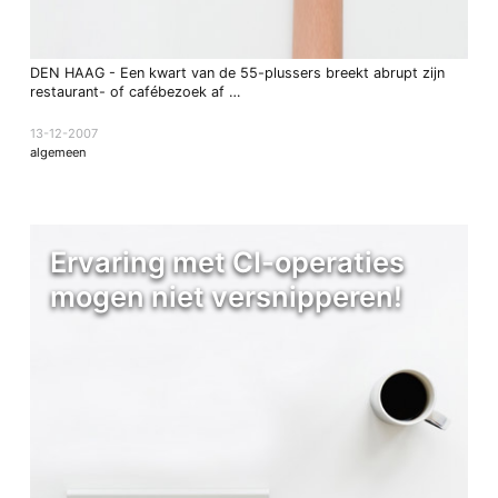
DEN HAAG - Een kwart van de 55-plussers breekt abrupt zijn
restaurant- of cafébezoek af …
13-12-2007
algemeen
Ervaring met CI-operaties
mogen niet versnipperen!