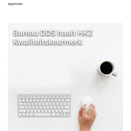
algemeen
Bureau DDS haalt HKZ
Kwaliteitskeurmerk