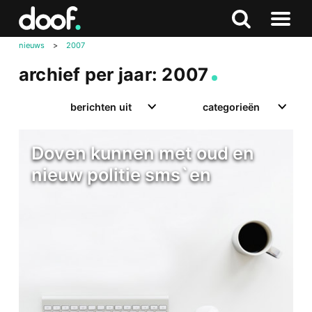
in
Doof.nl
Zoeken
Terug
Zoeken
Naar
naar
nieuws
>
2007
menu
boven
archief per jaar: 2007
berichten uit
categorieën
Doven kunnen met oud en
nieuw politie sms`en