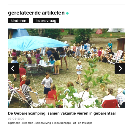
Deel
Deel
Deel
Deel
via
op
op
via
link
Facebook
Twitter
e-
gerelateerde artikelen
mail
kinderen
lezersvraag
De Gebarencamping: samen vakantie vieren in gebarentaal
D
03-06-2026
2
algemeen
,
kinderen
,
samenleving & maatschappij
,
uit- en thuistips
a