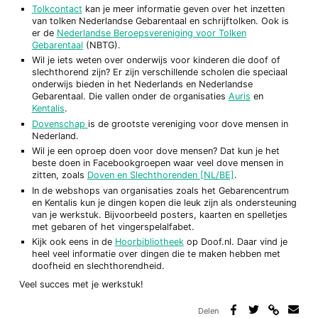
Tolkcontact
kan je meer informatie geven over het inzetten
van tolken Nederlandse Gebarentaal en schrijftolken. Ook is
er de
Nederlandse Beroepsvereniging voor Tolken
Gebarentaal
(NBTG).
Wil je iets weten over onderwijs voor kinderen die doof of
slechthorend zijn? Er zijn verschillende scholen die speciaal
onderwijs bieden in het Nederlands en Nederlandse
Gebarentaal. Die vallen onder de organisaties
Auris
en
Kentalis
.
Dovenschap
is de grootste vereniging voor dove mensen in
Nederland.
Wil je een oproep doen voor dove mensen? Dat kun je het
beste doen in Facebookgroepen waar veel dove mensen in
zitten, zoals
Doven en Slechthorenden [NL/BE]
.
In de webshops van organisaties zoals het Gebarencentrum
en Kentalis kun je dingen kopen die leuk zijn als ondersteuning
van je werkstuk. Bijvoorbeeld posters, kaarten en spelletjes
met gebaren of het vingerspelalfabet.
Kijk ook eens in de
Hoorbibliotheek
op Doof.nl. Daar vind je
heel veel informatie over dingen die te maken hebben met
doofheid en slechthorendheid.
Veel succes met je werkstuk!
Delen