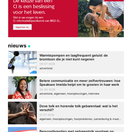
nieuws
Warmtepompen en laagfrequent geluid: de
bromtoon die je niet kunt negeren
09-07-2026
advertorial
Betere communicatie en meer zelfvertrouwen: hoe
Speaksee Imelda helpt om te groeien in haar werk
30-06-2026
advertorial, algemeen, hooroplossingen, interview
Dove tolk en horende tolk gebarentaal: wat is het
verschil?
21-07-2026
algemeen, hooroplossingen, hoorproblemen, samenleving & maatschappij
Persconferenties met gebarentolk voortaan op