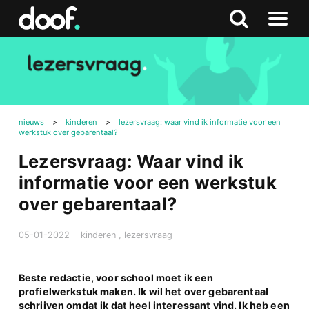
in
Doof.nl
Zoeken
Terug
Zoeken
Naar
naar
menu
boven
nieuws
>
kinderen
>
lezersvraag: waar vind ik informatie voor een
werkstuk over gebarentaal?
Lezersvraag: Waar vind ik
informatie voor een werkstuk
over gebarentaal?
05-01-2022
kinderen
,
lezersvraag
Beste redactie, voor school moet ik een
profielwerkstuk maken. Ik wil het over gebarentaal
schrijven omdat ik dat heel interessant vind. Ik heb een