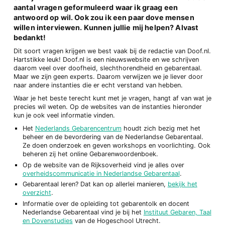
aantal vragen geformuleerd waar ik graag een
antwoord op wil. Ook zou ik een paar dove mensen
willen interviewen. Kunnen jullie mij helpen? Alvast
bedankt!
Dit soort vragen krijgen we best vaak bij de redactie van Doof.nl.
Hartstikke leuk! Doof.nl is een nieuwswebsite en we schrijven
daarom veel over doofheid, slechthorendheid en gebarentaal.
Maar we zijn geen experts. Daarom verwijzen we je liever door
naar andere instanties die er echt verstand van hebben.
Waar je het beste terecht kunt met je vragen, hangt af van wat je
precies wil weten. Op de websites van de instanties hieronder
kun je ook veel informatie vinden.
Het
Nederlands Gebarencentrum
houdt zich bezig met het
beheer en de bevordering van de Nederlandse Gebarentaal.
Ze doen onderzoek en geven workshops en voorlichting. Ook
beheren zij het online Gebarenwoordenboek.
Op de website van de Rijksoverheid vind je alles over
overheidscommunicatie in Nederlandse Gebarentaal
.
Gebarentaal leren? Dat kan op allerlei manieren,
bekijk het
overzicht
.
Informatie over de opleiding tot gebarentolk en docent
Nederlandse Gebarentaal vind je bij het
Instituut Gebaren, Taal
en Dovenstudies
van de Hogeschool Utrecht.