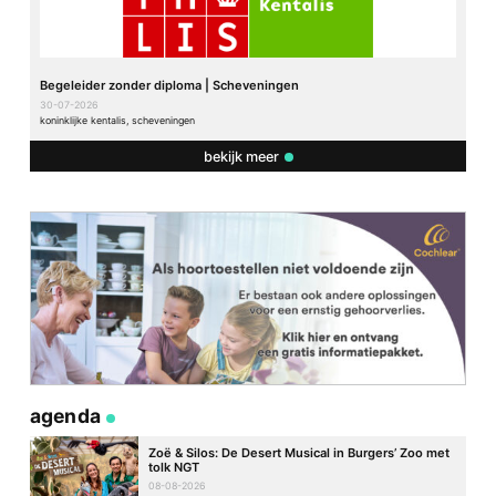
Begeleider zonder diploma | Scheveningen
30-07-2026
koninklijke kentalis, scheveningen
bekijk meer
agenda
Zoë & Silos: De Desert Musical in Burgers’ Zoo met
tolk NGT
08-08-2026