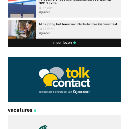
NPO 1 Extra
14-07-2026
algemeen
AI helpt bij het leren van Nederlandse Gebarentaal
08-07-2026
algemeen
meer lezen
vacatures