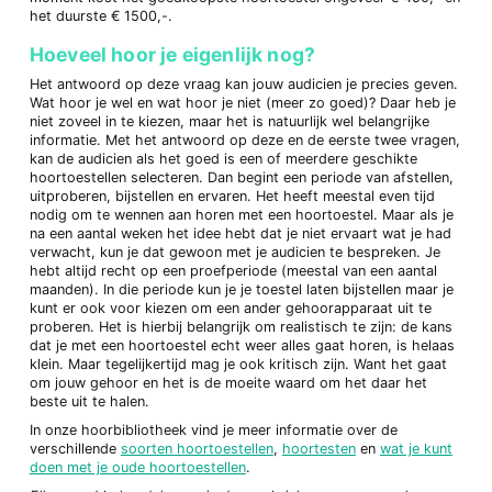
het duurste € 1500,-.
Hoeveel hoor je eigenlijk nog?
Het antwoord op deze vraag kan jouw audicien je precies geven.
Wat hoor je wel en wat hoor je niet (meer zo goed)? Daar heb je
niet zoveel in te kiezen, maar het is natuurlijk wel belangrijke
informatie. Met het antwoord op deze en de eerste twee vragen,
kan de audicien als het goed is een of meerdere geschikte
hoortoestellen selecteren. Dan begint een periode van afstellen,
uitproberen, bijstellen en ervaren. Het heeft meestal even tijd
nodig om te wennen aan horen met een hoortoestel. Maar als je
na een aantal weken het idee hebt dat je niet ervaart wat je had
verwacht, kun je dat gewoon met je audicien te bespreken. Je
hebt altijd recht op een proefperiode (meestal van een aantal
maanden). In die periode kun je je toestel laten bijstellen maar je
kunt er ook voor kiezen om een ander gehoorapparaat uit te
proberen. Het is hierbij belangrijk om realistisch te zijn: de kans
dat je met een hoortoestel echt weer alles gaat horen, is helaas
klein. Maar tegelijkertijd mag je ook kritisch zijn. Want het gaat
om jouw gehoor en het is de moeite waard om het daar het
beste uit te halen.
In onze hoorbibliotheek vind je meer informatie over de
verschillende
soorten hoortoestellen
,
hoortesten
en
wat je kunt
doen met je oude hoortoestellen
.