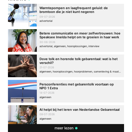
Warmtepompen en laagfrequent geluid: de
bromtoon die je niet kunt negeren
09-07-2026
advertorial
Betere communicatie en meer zelfvertrouwen: hoe
Speaksee Imelda helpt om te groeien in haar werk
30-06-2026
advertorial, algemeen, hooroplossingen, interview
Dove tolk en horende tolk gebarentaal: wat is het
verschil?
21-07-2026
algemeen, hooroplossingen, hoorproblemen, samenleving & maatschappij
Persconferenties met gebarentolk voortaan op
NPO 1 Extra
14-07-2026
algemeen
AI helpt bij het leren van Nederlandse Gebarentaal
08-07-2026
algemeen
meer lezen