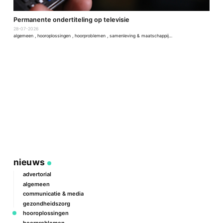
D
Permanente ondertiteling op televisie
2
28-07-2026
a
algemeen
,
hooroplossingen
,
hoorproblemen
,
samenleving & maatschappij
,
techniek & ontwikkeling
nieuws
advertorial
algemeen
communicatie & media
gezondheidszorg
hooroplossingen
hoorproblemen