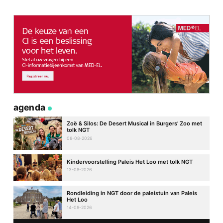
agenda
Zoë & Silos: De Desert Musical in Burgers’ Zoo met
tolk NGT
08-08-2026
Kindervoorstelling Paleis Het Loo met tolk NGT
13-08-2026
Rondleiding in NGT door de paleistuin van Paleis
Het Loo
14-08-2026