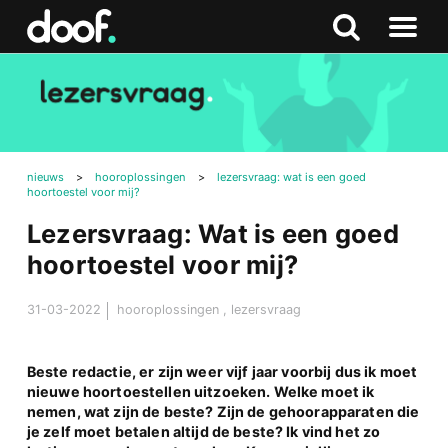
in
Doof.nl
Zoeken
Terug
Zoeken
Naar
naar
menu
boven
nieuws
>
hooroplossingen
>
lezersvraag: wat is een goed
hoortoestel voor mij?
Lezersvraag: Wat is een goed
hoortoestel voor mij?
31-03-2022
hooroplossingen
,
lezersvraag
Beste redactie, er zijn weer vijf jaar voorbij dus ik moet
nieuwe hoortoestellen uitzoeken. Welke moet ik
nemen, wat zijn de beste? Zijn de gehoorapparaten die
je zelf moet betalen altijd de beste? Ik vind het zo