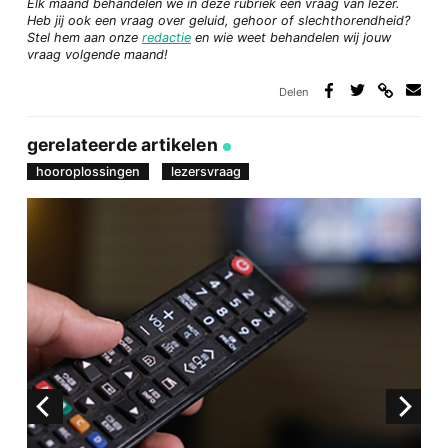
Elk maand behandelen we in deze rubriek een vraag van lezer.
Heb jij ook een vraag over geluid, gehoor of slechthorendheid?
Stel hem aan onze
redactie
en wie weet behandelen wij jouw
vraag volgende maand!
Delen
Deel
Deel
Deel
Deel
via
op
op
via
link
Facebook
Twitter
e-
gerelateerde artikelen
mail
hooroplossingen
lezersvraag