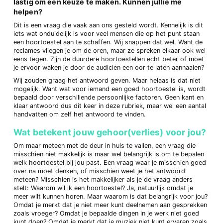
lastig om een keuze te maken. Kunnen jullie me
helpen?
Dit is een vraag die vaak aan ons gesteld wordt. Kennelijk is dit
iets wat onduidelijk is voor veel mensen die op het punt staan
een hoortoestel aan te schaffen. Wij snappen dat wel. Want de
reclames vliegen je om de oren, maar ze spreken elkaar ook wel
eens tegen. Zijn de duurdere hoortoestellen echt beter of moet
je ervoor waken je door de audicien een oor te laten aannaaien?
Wij zouden graag het antwoord geven. Maar helaas is dat niet
mogelijk. Want wat voor iemand een goed hoortoestel is, wordt
bepaald door verschillende persoonlijke factoren. Geen kant en
klaar antwoord dus dit keer in deze rubriek, maar wel een aantal
handvatten om zelf het antwoord te vinden.
Wat betekent jouw gehoor(verlies) voor jou?
Om maar meteen met de deur in huis te vallen, een vraag die
misschien niet makkelijk is maar wel belangrijk is om te bepalen
welk hoortoestel bij jou past. Een vraag waar je misschien goed
over na moet denken, of misschien weet je het antwoord
meteen? Misschien is het makkelijker als je de vraag anders
stelt: Waarom wil ik een hoortoestel? Ja, natuurlijk omdat je
meer wilt kunnen horen. Maar waarom is dat belangrijk voor jou?
Omdat je merkt dat je niet meer kunt deelnemen aan gesprekken
zoals vroeger? Omdat je bepaalde dingen in je werk niet goed
kunt doen? Omdat je merkt dat je muziek niet kunt ervaren zoals