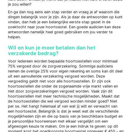
je zou willen?
En ga dan nog eens een stap verder en vraag je af waarom die
dingen belangrijk voor je zijn. Als je daar de antwoorden op kunt
vinden, dan heb je een belangrijke eerste stap gezet in de
zoektocht naar jouw hoortoestel. Een goede audicien kan deze
antwoorden namelijk heel goed gebruiken om jou verder te
helpen.
Wil en kun je meer betalen dan het
verzekerde bedrag?
Voor iedereen worden bepaalde hoortoestellen voor minimaal
75% vergoed door de zorgverzekering. Sommige audiciens
nemen de overige 25% voor eigen rekening en soms kan dit deel
uit een aanvullende verzekering vergoed worden. Deze
vergoeding geldt niet voor alle hoortoestellen. Er zijn ook
hoortoestellen die onder de zogenaamde vrije markt vallen en
niet door zorgverzekeringen vergoed worden. Vaak zijn dit
hoortoestellen met meer technische mogelijkheden. Maakt dat
de hoortoestellen die wel vergoed worden minder goed? Niet
per se. Het hangt helemaal af van wat jij wilt en verwacht van
een hoortoestel. Belangrijk is dat je weet wat de verschillende
mogelijkheden zijn en die op basis van je beschikbare budget en
je persoonlijke hoorwensen met elkaar vergelijkt om een
afgewogen keuze te
maken. Om je een indruk te geven: op dit
moment kost het goedkoopste hoortoestel ongeveer € 450,- en