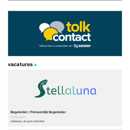
vacatures
Begeleider / Persoonlijk Begeleider
05-08-2026
stellaluna, de punt (drenthe)