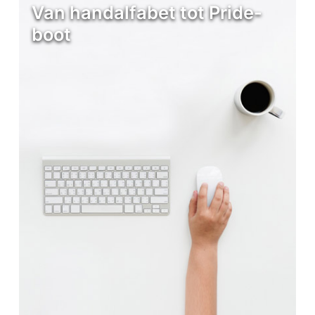
Van handalfabet tot Pride-
boot