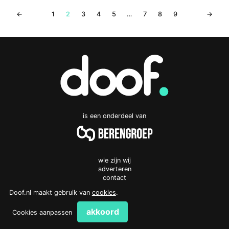
←
1
2
3
4
5
…
7
8
9
→
is een onderdeel van
wie zijn wij
adverteren
contact
privacyverklaring
Doof.nl maakt gebruik van
cookies
.
cookies
akkoord
Cookies aanpassen
Doof.nl
work
Rembrandtlaan 4