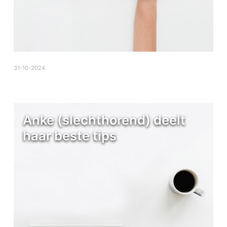
31-10-2024
Anke (slechthorend) deelt
haar beste tips