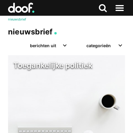
in
Doof.nl
Zoeken
Terug
Zoeken
Naar
naar
nieuwsbrief
menu
boven
nieuwsbrief
berichten uit
categorieën
Toegankelijke politiek