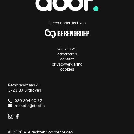
is een onderdeel van
wie zijn wij
adverteren
contact
privacyverklaring
cookies
Doof.nl
work
Rembrandtlaan 4
3723 BJ
Bilthoven
The
Netherlands
030 304 00 32
redactie@doof.nl
Instagram
Facebook
© 2026 Alle rechten voorbehouden