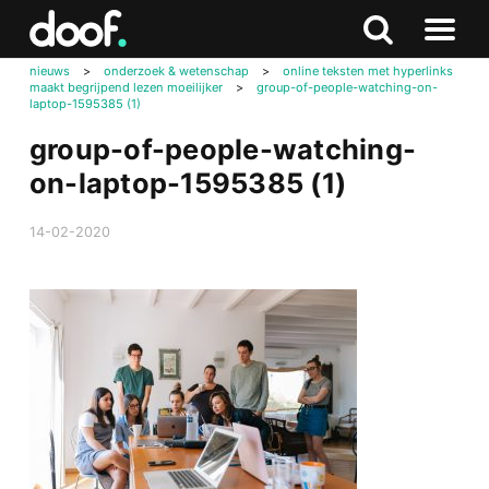
in
Doof.nl
Zoeken
Terug
Zoeken
Naar
naar
nieuws
>
onderzoek & wetenschap
>
online teksten met hyperlinks
menu
maakt begrijpend lezen moeilijker
>
group-of-people-watching-on-
boven
laptop-1595385 (1)
group-of-people-watching-
on-laptop-1595385 (1)
14-02-2020