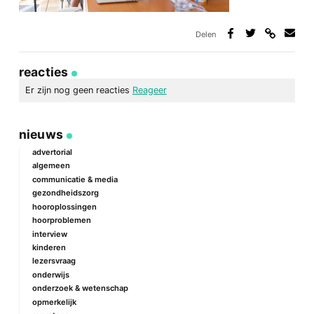
Delen
Deel
Deel
Deel
Deel
via
op
op
via
link
Facebook
Twitter
e-
reacties
mail
Er zijn nog geen reacties
Reageer
geef een reactie
nieuws
Je e-mailadres wordt niet gepubliceerd.
Vereiste velden zijn
gemarkeerd met
*
advertorial
algemeen
Reactie
*
communicatie & media
gezondheidszorg
hooroplossingen
hoorproblemen
interview
kinderen
lezersvraag
onderwijs
onderzoek & wetenschap
Naam
*
opmerkelijk