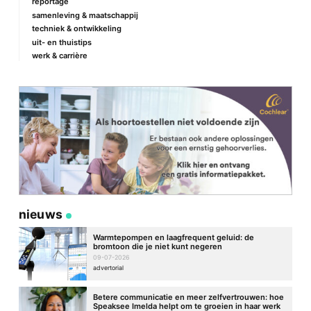
reportage
samenleving & maatschappij
techniek & ontwikkeling
E-mail
*
uit- en thuistips
werk & carrière
Site
nieuws
Warmtepompen en laagfrequent geluid: de
bromtoon die je niet kunt negeren
09-07-2026
advertorial
Betere communicatie en meer zelfvertrouwen: hoe
Speaksee Imelda helpt om te groeien in haar werk