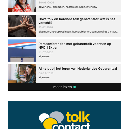
30-06-2026
advertorial, algemeen, hooroplossingen, interview
Dove tolk en horende tolk gebarentaal: wat is het
verschil?
21-07-2026
algemeen, hooroplossingen, hoorproblemen, samenleving & maatschappij
Persconferenties met gebarentolk voortaan op
NPO 1 Extra
14-07-2026
algemeen
AI helpt bij het leren van Nederlandse Gebarentaal
08-07-2026
algemeen
meer lezen