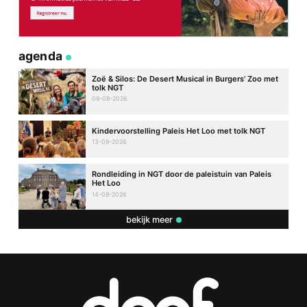
agenda
Zoë & Silos: De Desert Musical in Burgers’ Zoo met
tolk NGT
08-08-2026
Kindervoorstelling Paleis Het Loo met tolk NGT
13-08-2026
Rondleiding in NGT door de paleistuin van Paleis
Het Loo
14-08-2026
bekijk meer