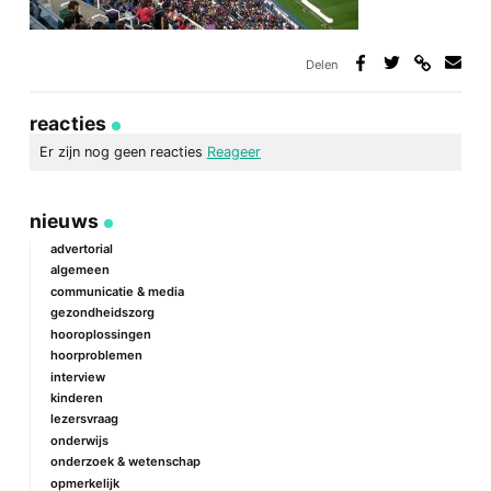
Delen
Deel
Deel
Deel
Deel
via
op
op
via
link
Facebook
Twitter
e-
reacties
mail
Er zijn nog geen reacties
Reageer
geef een reactie
nieuws
Je e-mailadres wordt niet gepubliceerd.
Vereiste velden zijn
gemarkeerd met
*
advertorial
algemeen
Reactie
*
communicatie & media
gezondheidszorg
hooroplossingen
hoorproblemen
interview
kinderen
lezersvraag
onderwijs
onderzoek & wetenschap
Naam
*
opmerkelijk