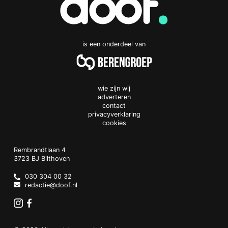
is een onderdeel van
wie zijn wij
adverteren
contact
privacyverklaring
cookies
Doof.nl
work
Rembrandtlaan 4
3723 BJ
Bilthoven
The
Netherlands
030 304 00 32
redactie@doof.nl
Instagram
Facebook