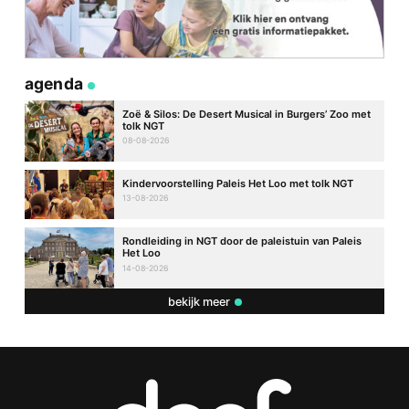
agenda
Zoë & Silos: De Desert Musical in Burgers’ Zoo met
tolk NGT
08-08-2026
Kindervoorstelling Paleis Het Loo met tolk NGT
13-08-2026
Rondleiding in NGT door de paleistuin van Paleis
Het Loo
14-08-2026
bekijk meer