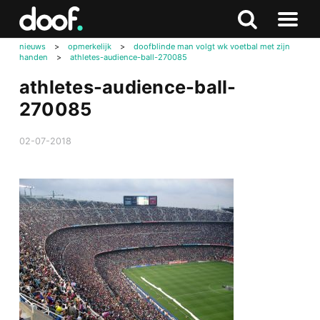
in
Doof.nl
Zoeken
Terug
Zoeken
Naar
naar
nieuws
>
opmerkelijk
>
doofblinde man volgt wk voetbal met zijn
menu
handen
>
athletes-audience-ball-270085
boven
athletes-audience-ball-
270085
02-07-2018