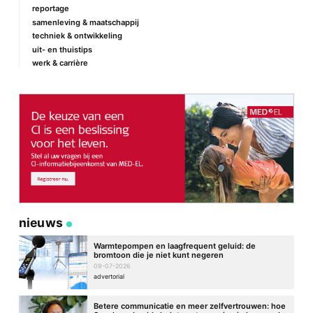
reportage
samenleving & maatschappij
techniek & ontwikkeling
E-mail
*
uit- en thuistips
werk & carrière
Site
nieuws
Warmtepompen en laagfrequent geluid: de
bromtoon die je niet kunt negeren
09-07-2026
advertorial
Betere communicatie en meer zelfvertrouwen: hoe