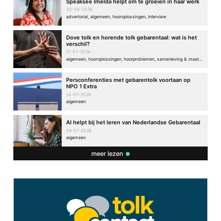
Speaksee Imelda helpt om te groeien in haar werk
30-06-2026
advertorial, algemeen, hooroplossingen, interview
Dove tolk en horende tolk gebarentaal: wat is het
verschil?
21-07-2026
algemeen, hooroplossingen, hoorproblemen, samenleving & maatschappij
Persconferenties met gebarentolk voortaan op
NPO 1 Extra
14-07-2026
algemeen
AI helpt bij het leren van Nederlandse Gebarentaal
08-07-2026
algemeen
meer lezen