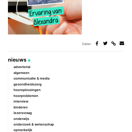
Delen
Deel
Deel
Deel
Deel
via
op
op
via
link
Facebook
Twitter
e-
nieuws
mail
advertorial
algemeen
communicatie & media
gezondheidszorg
hooroplossingen
hoorproblemen
interview
kinderen
lezersvraag
onderwijs
onderzoek & wetenschap
opmerkelijk