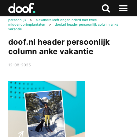
in
Doof.nl
Zoeken
Terug
Zoeken
Naar
naar
persoonlijk
>
alexandra leeft ongehinderd met twee
menu
middenoorimplantaten
>
doof.nl header persoonlijk column anke
boven
vakantie
doof.nl header persoonlijk
column anke vakantie
12-08-2025