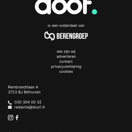
is een onderdeel van
wie zijn wij
adverteren
contact
privacyverklaring
cookies
Doof.nl
work
Rembrandtlaan 4
3723 BJ
Bilthoven
The
Netherlands
030 304 00 32
redactie@doof.nl
Instagram
Facebook