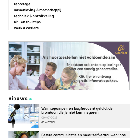
reportage
samenleving & maatschappij
techniek & ontwikkeling
uit- en thuistips
werk & carrière
nieuws
Warmtepompen en laagfrequent geluid: de
bromtoon die je niet kunt negeren
09-07-2026
advertorial
Betere communicatie en meer zelfvertrouwen: hoe