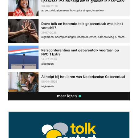
Speaksee Imelda helpt om te groeien in haar werk
30-06-2026
advertorial, algemeen, hooroplossingen, interview
Dove tolk en horende tolk gebarentaal: wat is het
verschil?
21-07-2026
algemeen, hooroplossingen, hoorproblemen, samenleving & maatschappij
Persconferenties met gebarentolk voortaan op
NPO 1 Extra
14-07-2026
algemeen
AI helpt bij het leren van Nederlandse Gebarentaal
08-07-2026
algemeen
meer lezen