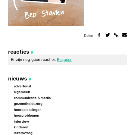
Delen
Deel
Deel
Deel
Deel
via
op
op
via
link
Facebook
Twitter
e-
reacties
mail
Er zijn nog geen reacties
Reageer
geef een reactie
nieuws
Je e-mailadres wordt niet gepubliceerd.
Vereiste velden zijn
gemarkeerd met
*
advertorial
algemeen
Reactie
*
communicatie & media
gezondheidszorg
hooroplossingen
hoorproblemen
interview
kinderen
lezersvraag