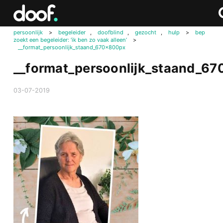
in
Doof.nl
Zo
Zo
persoonlijk
>
begeleider
,
doofblind
,
gezocht
,
hulp
>
bep
zoekt een begeleider: ‘ik ben zo vaak alleen’
>
__format_persoonlijk_staand_670x800px
__format_persoonlijk_staand_6
03-07-2019