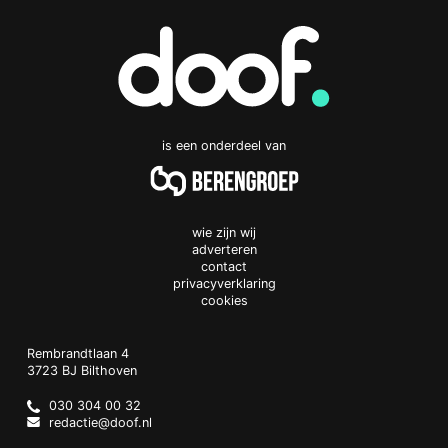
is een onderdeel van
wie zijn wij
adverteren
contact
privacyverklaring
cookies
Doof.nl
work
Rembrandtlaan 4
3723 BJ
Bilthoven
The
Netherlands
030 304 00 32
redactie@doof.nl