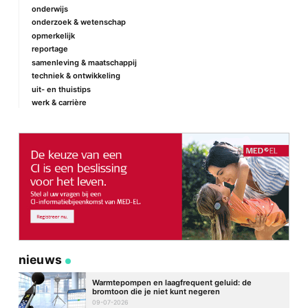
onderwijs
onderzoek & wetenschap
Naam
*
opmerkelijk
reportage
samenleving & maatschappij
techniek & ontwikkeling
E-mail
*
uit- en thuistips
werk & carrière
Site
nieuws
Warmtepompen en laagfrequent geluid: de
bromtoon die je niet kunt negeren
09-07-2026