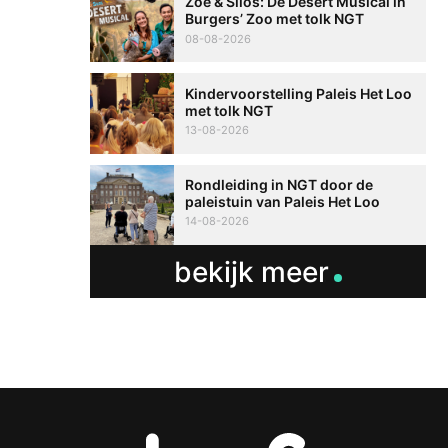
Zoë & Silos: De Desert Musical in
Burgers’ Zoo met tolk NGT
08-08-2026
Kindervoorstelling Paleis Het Loo
met tolk NGT
13-08-2026
Rondleiding in NGT door de
paleistuin van Paleis Het Loo
14-08-2026
bekijk meer