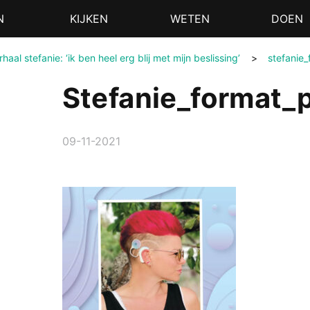
N
KIJKEN
WETEN
DOEN
haal stefanie: ‘ik ben heel erg blij met mijn beslissing’
>
stefanie
Stefanie_format_
09-11-2021