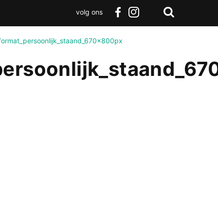
volg ons
Zoeken
Terug
facebook
instagram
Zoeken
naar
_format_persoonlijk_staand_670x800px
boven
persoonlijk_staand_6