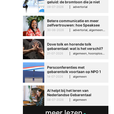
geluid: de bromtoon die je niet
kunt negeren
09-07-2026
advertorial
Betere communicatie en meer
zelfvertrouwen: hoe Speaksee
Imelda helpt om te groeien in
30-06-2026
advertorial, algemeen, hooroplossingen, interview
haar werk
Dove tolk en horende tolk
gebarentaal: wat is het verschil?
21-07-2026
algemeen, hooroplossingen, hoorproblemen, samenleving & maatschappij
Persconferenties met
gebarentolk voortaan op NPO 1
Extra
14-07-2026
algemeen
AI helpt bij het leren van
Nederlandse Gebarentaal
08-07-2026
algemeen
meer lezen