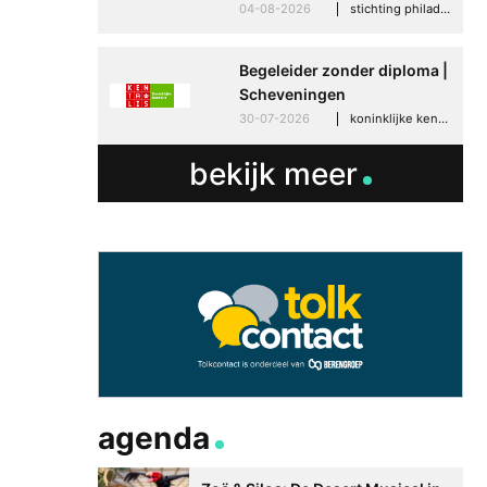
04-08-2026
stichting philadelphia zorg, den haag
Begeleider zonder diploma |
Scheveningen
30-07-2026
koninklijke kentalis, scheveningen
bekijk meer
agenda