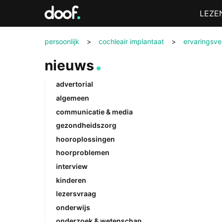
in
Menu
LEZE
Doof.nl
persoonlijk
>
cochleair implantaat
>
ervaringsver
nieuws
advertorial
algemeen
communicatie & media
gezondheidszorg
hooroplossingen
hoorproblemen
interview
kinderen
lezersvraag
onderwijs
onderzoek & wetenschap