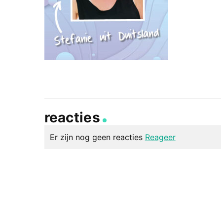
reacties
Er zijn nog geen reacties
Reageer
geef een reactie
Je e-mailadres wordt niet gepubliceerd.
Vereiste v
Reactie
*