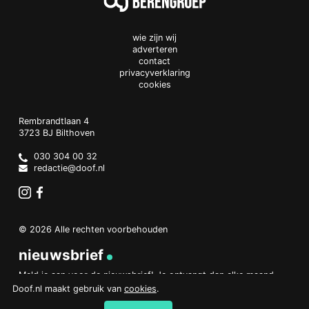
wie zijn wij
adverteren
contact
privacyverklaring
cookies
Doof.nl
work
Rembrandtlaan 4
3723 BJ
Bilthoven
The
Netherlands
030 304 00 32
redactie@doof.nl
Instagram
Facebook
© 2026 Alle rechten voorbehouden
nieuwsbrief
Meld je aan voor de nieuwsbrief! Je ontvangt dan elke maand
een overzicht van het belangrijkste nieuws.
Doof.nl maakt gebruik van
cookies
.
aanmelden