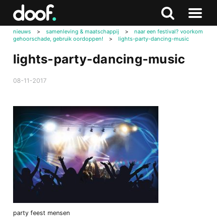
in
Doof.nl
Zoeken
Terug
Zoeken
Naar
naar
nieuws
>
samenleving & maatschappij
>
naar een festival? voorkom
menu
gehoorschade, gebruik oordoppen!
>
lights-party-dancing-music
boven
lights-party-dancing-music
08-11-2017
party feest mensen