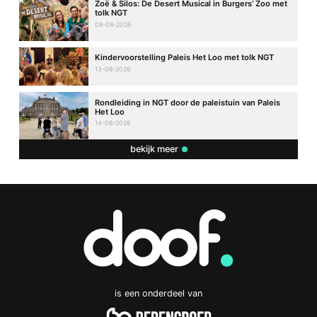
Zoë & Silos: De Desert Musical in Burgers’ Zoo met
tolk NGT
08-08-2026
Kindervoorstelling Paleis Het Loo met tolk NGT
13-08-2026
Rondleiding in NGT door de paleistuin van Paleis
Het Loo
14-08-2026
bekijk meer
is een onderdeel van