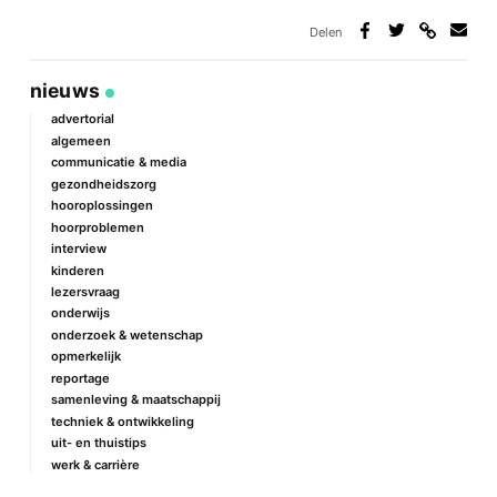
Delen
Deel
Deel
Deel
Deel
via
op
op
via
link
Facebook
Twitter
e-
nieuws
mail
advertorial
algemeen
communicatie & media
gezondheidszorg
hooroplossingen
hoorproblemen
interview
kinderen
lezersvraag
onderwijs
onderzoek & wetenschap
opmerkelijk
reportage
samenleving & maatschappij
techniek & ontwikkeling
uit- en thuistips
werk & carrière