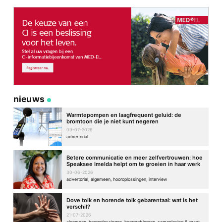
nieuws
Warmtepompen en laagfrequent geluid: de
bromtoon die je niet kunt negeren
09-07-2026
advertorial
Betere communicatie en meer zelfvertrouwen: hoe
Speaksee Imelda helpt om te groeien in haar werk
30-06-2026
advertorial, algemeen, hooroplossingen, interview
Dove tolk en horende tolk gebarentaal: wat is het
verschil?
21-07-2026
algemeen, hooroplossingen, hoorproblemen, samenleving & maatschappij