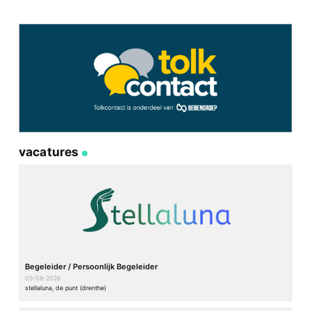
vacatures
Begeleider / Persoonlijk Begeleider
05-08-2026
stellaluna, de punt (drenthe)