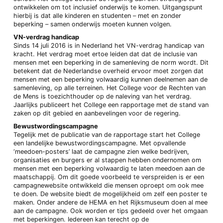
ontwikkelen om tot inclusief onderwijs te komen. Uitgangspunt
hierbij is dat alle kinderen en studenten – met en zonder
beperking – samen onderwijs moeten kunnen volgen.
VN-verdrag handicap
Sinds 14 juli 2016 is in Nederland het VN-verdrag handicap van
kracht. Het verdrag moet ertoe leiden dat dat de inclusie van
mensen met een beperking in de samenleving de norm wordt. Dit
betekent dat de Nederlandse overheid ervoor moet zorgen dat
mensen met een beperking volwaardig kunnen deelnemen aan de
samenleving, op alle terreinen. Het College voor de Rechten van
de Mens is toezichthouder op de naleving van het verdrag.
Jaarlijks publiceert het College een rapportage met de stand van
zaken op dit gebied en aanbevelingen voor de regering.
Bewustwordingscampagne
Tegelijk met de publicatie van de rapportage start het College
een landelijke bewustwordingscampagne. Met opvallende
‘meedoen-posters’ laat de campagne zien welke bedrijven,
organisaties en burgers er al stappen hebben ondernomen om
mensen met een beperking volwaardig te laten meedoen aan de
maatschappij. Om dit goede voorbeeld te verspreiden is er een
campagnewebsite ontwikkeld die mensen oproept om ook mee
te doen. De website biedt de mogelijkheid om zelf een poster te
maken. Onder andere de HEMA en het Rijksmuseum doen al mee
aan de campagne. Ook worden er tips gedeeld over het omgaan
met beperkingen. Iedereen kan terecht op de