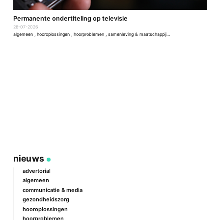
D
Permanente ondertiteling op televisie
2
28-07-2026
a
algemeen
,
hooroplossingen
,
hoorproblemen
,
samenleving & maatschappij
,
techniek & ontwikkeling
nieuws
advertorial
algemeen
communicatie & media
gezondheidszorg
hooroplossingen
hoorproblemen