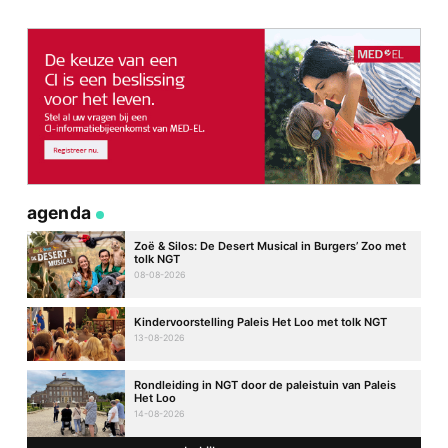
agenda
Zoë & Silos: De Desert Musical in Burgers’ Zoo met
tolk NGT
08-08-2026
Kindervoorstelling Paleis Het Loo met tolk NGT
13-08-2026
Rondleiding in NGT door de paleistuin van Paleis
Het Loo
14-08-2026