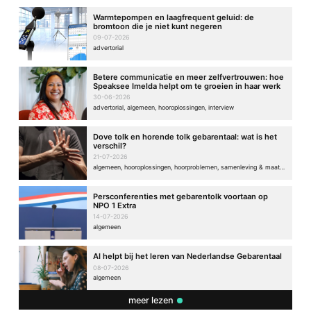
Warmtepompen en laagfrequent geluid: de
bromtoon die je niet kunt negeren
09-07-2026
advertorial
Betere communicatie en meer zelfvertrouwen: hoe
Speaksee Imelda helpt om te groeien in haar werk
30-06-2026
advertorial, algemeen, hooroplossingen, interview
Dove tolk en horende tolk gebarentaal: wat is het
verschil?
21-07-2026
algemeen, hooroplossingen, hoorproblemen, samenleving & maatschappij
Persconferenties met gebarentolk voortaan op
NPO 1 Extra
14-07-2026
algemeen
AI helpt bij het leren van Nederlandse Gebarentaal
08-07-2026
algemeen
meer lezen