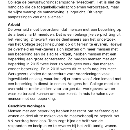
College de bewustwordingscampagne “Meedoen”. Het is niet de
handicap die de toegankelijkheidsproblemen veroorzaakt, maar
de wijze waarop de samenleving is ingericht. Dit vergt
aanpassingen van ons allemaal.’
Arbeid
De overheid moet bevorderen dat mensen met een beperking op
de arbeidsmarkt meedoen. Dat is een belangrijke verplichting uit
het verdrag. Driekwart van de deelnemers aan het onderzoek
van het College zegt knelpunten op dit terrein te ervaren. Hoewel
de overheid en werkgevers zich inzetten om meer mensen met
een beperking aan de slag te krijgen, hebben mensen met een
beperking een grote achterstand. Zo hadden mensen met een
beperking in 2015 twee keer zo vaak geen werk dan mensen
zonder beperking. En in 2016 waren dit er zelfs nog iets meer.
Werkgevers vinden de procedure voor voorzieningen vaak
ingewikkeld en lang, waardoor zij er soms vanaf zien iemand met
een beperking in dienst te nemen. Volgens het College moet de
overheid er onder andere voor zorgen dat werkgevers weten
waar ze terecht kunnen om meer kennis in huis te halen over
mensen met een beperking.
Geschikte woningen
Mensen met een beperking hebben het recht om zelfstandig te
wonen en deel uit te maken van de maatschappij zo bepaalt het
VN-verdrag handicap. Toch zegt bijna de helft van de
respondenten knelpunten te ervaren bij het zelfstandig wonen.