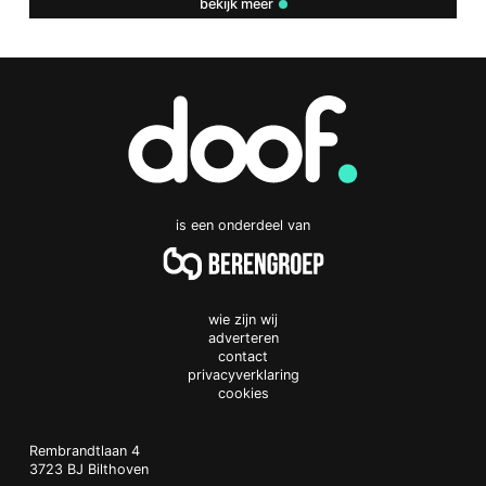
bekijk meer
is een onderdeel van
wie zijn wij
adverteren
contact
privacyverklaring
cookies
Doof.nl
work
Rembrandtlaan 4
3723 BJ
Bilthoven