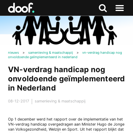
in
Doof.nl
Zoeken
Terug
Zoeken
Naar
naar
menu
boven
nieuws
>
samenleving & maatschappij
>
vn-verdrag handicap nog
onvoldoende geïmplementeerd in nederland
VN-verdrag handicap nog
onvoldoende geïmplementeerd
in Nederland
08-12-2017
samenleving & maatschappij
Op 1 december werd het rapport over de implementatie van het
VN-verdrag handicap overgedragen aan Minister Hugo de Jonge
van Volksgezondheid, Welzijn en Sport. Uit het rapport blijkt dat