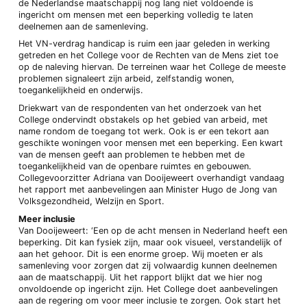
de Nederlandse maatschappij nog lang niet voldoende is
ingericht om mensen met een beperking volledig te laten
deelnemen aan de samenleving.
Het VN-verdrag handicap is ruim een jaar geleden in werking
getreden en het College voor de Rechten van de Mens ziet toe
op de naleving hiervan. De terreinen waar het College de meeste
problemen signaleert zijn arbeid, zelfstandig wonen,
toegankelijkheid en onderwijs.
Driekwart van de respondenten van het onderzoek van het
College ondervindt obstakels op het gebied van arbeid, met
name rondom de toegang tot werk. Ook is er een tekort aan
geschikte woningen voor mensen met een beperking. Een kwart
van de mensen geeft aan problemen te hebben met de
toegankelijkheid van de openbare ruimtes en gebouwen.
Collegevoorzitter Adriana van Dooijeweert overhandigt vandaag
het rapport met aanbevelingen aan Minister Hugo de Jong van
Volksgezondheid, Welzijn en Sport.
Meer inclusie
Van Dooijeweert: ‘Een op de acht mensen in Nederland heeft een
beperking. Dit kan fysiek zijn, maar ook visueel, verstandelijk of
aan het gehoor. Dit is een enorme groep. Wij moeten er als
samenleving voor zorgen dat zij volwaardig kunnen deelnemen
aan de maatschappij. Uit het rapport blijkt dat we hier nog
onvoldoende op ingericht zijn. Het College doet aanbevelingen
aan de regering om voor meer inclusie te zorgen. Ook start het