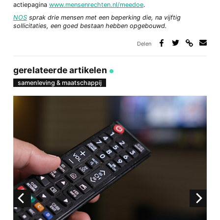
actiepagina
www.mensenrechten.nl/meedoe
.
NOS
sprak drie mensen met een beperking die, na vijftig
sollicitaties, een goed bestaan hebben opgebouwd.
Delen
Deel
Deel
Deel
Deel
via
op
op
via
link
Facebook
Twitter
e-
gerelateerde artikelen
mail
samenleving & maatschappij