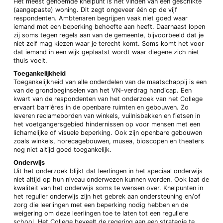
Het meest genoemde knelpunt is het vinden van een geschikte
(aangepaste) woning. Dit zegt ongeveer één op de vijf
respondenten. Ambtenaren begrijpen vaak niet goed waar
iemand met een beperking behoefte aan heeft. Daarnaast lopen
zij soms tegen regels aan van de gemeente, bijvoorbeeld dat je
niet zelf mag kiezen waar je terecht komt. Soms komt het voor
dat iemand in een wijk geplaatst wordt waar diegene zich niet
thuis voelt.
Toegankelijkheid
Toegankelijkheid van alle onderdelen van de maatschappij is een
van de grondbeginselen van het VN-verdrag handicap. Een
kwart van de respondenten van het onderzoek van het College
ervaart barrières in de openbare ruimten en gebouwen. Zo
leveren reclameborden van winkels, vuilnisbakken en fietsen in
het voetgangersgebied hindernissen op voor mensen met een
lichamelijke of visuele beperking. Ook zijn openbare gebouwen
zoals winkels, horecagebouwen, musea, bioscopen en theaters
nog niet altijd goed toegankelijk.
Onderwijs
Uit het onderzoek blijkt dat leerlingen in het speciaal onderwijs
niet altijd op hun niveau onderwezen kunnen worden. Ook laat de
kwaliteit van het onderwijs soms te wensen over. Knelpunten in
het regulier onderwijs zijn het gebrek aan ondersteuning en/of
zorg die leerlingen met een beperking nodig hebben en de
weigering om deze leerlingen toe te laten tot een reguliere
school. Het College beveelt de regering aan een strategie te