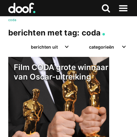
in
Doof.nl
Zoeken
Terug
Zoeken
Naar
naar
coda
menu
boven
berichten met tag: coda
berichten uit
categorieën
Film CODA grote winnaar
van Oscar-uitreiking