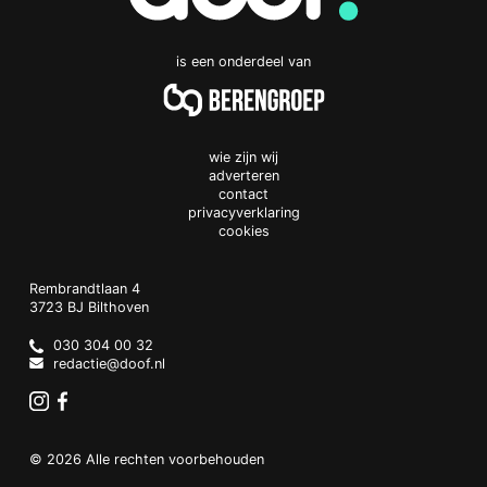
is een onderdeel van
wie zijn wij
adverteren
contact
privacyverklaring
cookies
Doof.nl
work
Rembrandtlaan 4
3723 BJ
Bilthoven
The
Netherlands
030 304 00 32
redactie@doof.nl
Instagram
Facebook
© 2026 Alle rechten voorbehouden