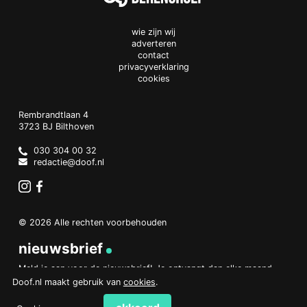
wie zijn wij
adverteren
contact
privacyverklaring
cookies
Doof.nl
work
Rembrandtlaan 4
3723 BJ
Bilthoven
The
Netherlands
030 304 00 32
redactie@doof.nl
Instagram
Facebook
© 2026 Alle rechten voorbehouden
nieuwsbrief
Meld je aan voor de nieuwsbrief! Je ontvangt dan elke maand
een overzicht van het belangrijkste nieuws.
Doof.nl maakt gebruik van
cookies
.
aanmelden