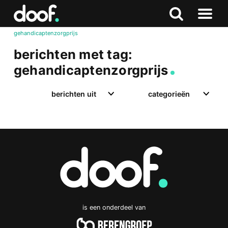
in
Doof.nl
Zoeken
Terug
Zoeken
Naar
naar
gehandicaptenzorgprijs
menu
boven
berichten met tag:
gehandicaptenzorgprijs
berichten uit
categorieën
is een onderdeel van