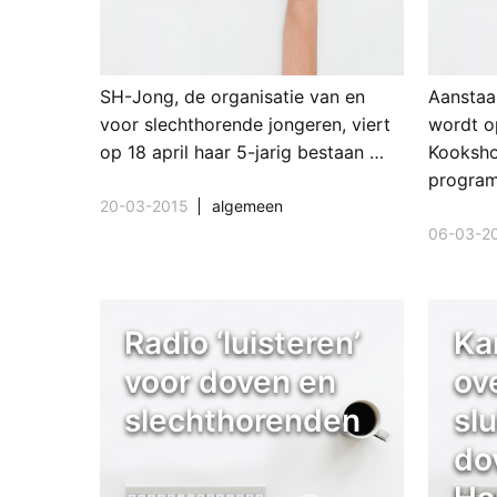
SH-Jong, de organisatie van en
Aanstaa
voor slechthorende jongeren, viert
wordt o
op 18 april haar 5-jarig bestaan …
Kooksho
program
20-03-2015
algemeen
06-03-2
Radio ‘luisteren’
Ka
voor doven en
ov
slechthorenden
slu
do