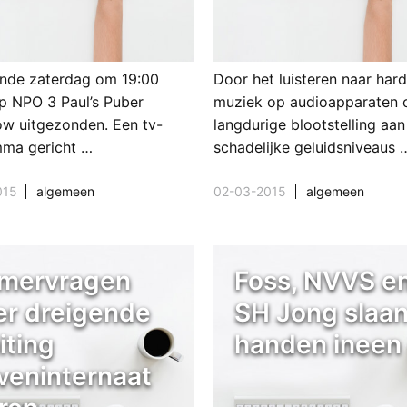
nde zaterdag om 19:00
Door het luisteren naar har
p NPO 3 Paul’s Puber
muziek op audioapparaten 
w uitgezonden. Een tv-
langdurige blootstelling aan
ma gericht …
schadelijke geluidsniveaus 
015
algemeen
02-03-2015
algemeen
mervragen
Foss, NVVS e
er dreigende
SH Jong slaa
iting
handen ineen
veninternaat