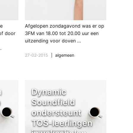
de
Afgelopen zondagavond was er op
of door
3FM van 18.00 tot 20.00 uur een
uitzending voor doven …
…
27-02-2015
algemeen
n
Dynamic
n
Soundfield
ondersteunt
TOS-leerlingen