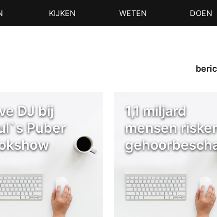
N
KIJKEN
WETEN
DOEN
beric
ve DJ bij
1,1 miljard
ul`s Puber
mensen riske
okshow
gehoorbescha