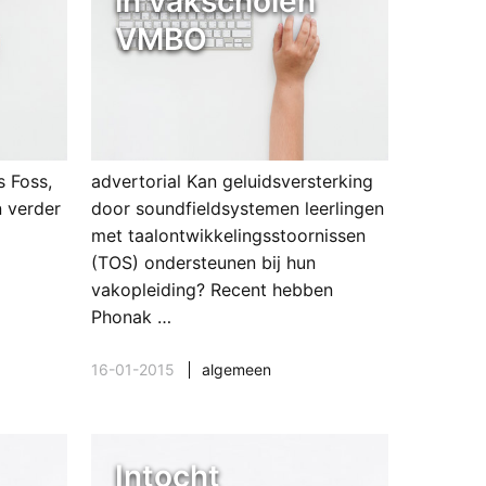
in vakscholen
VMBO
s Foss,
advertorial Kan geluidsversterking
 verder
door soundfieldsystemen leerlingen
met taalontwikkelingsstoornissen
(TOS) ondersteunen bij hun
vakopleiding? Recent hebben
Phonak …
16-01-2015
algemeen
Intocht