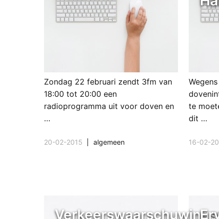
Ha
Zondag 22 februari zendt 3fm van
Wegens 
18:00 tot 20:00 een
dovenin
radioprogramma uit voor doven en
te moet
…
dit …
20-02-2015
algemeen
16-02-2
Verkeerswaarschuwings
Er