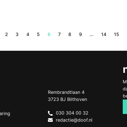
2
3
4
5
6
7
8
9
…
14
15
M
d
Doof.nl
work
Rembrandtlaan 4
b
3723 BJ
Bilthoven
The
030 304 00 32
aring
Netherlands
redactie@doof.nl