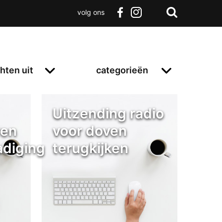
volg ons
Zoeken
Terug
facebook
instagram
Zoeken
naar
boven
hten uit
categorieën
Uitzending radio
ren
voor doven
diging
terugkijken