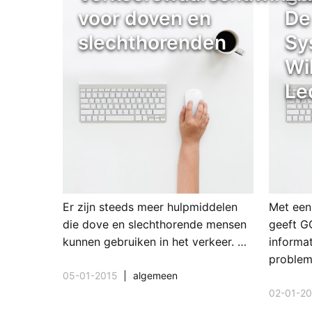
voor doven en
De
slechthorenden
Sy
Wi
Le
Er zijn steeds meer hulpmiddelen
Met een
die dove en slechthorende mensen
geeft G
kunnen gebruiken in het verkeer. …
informa
problem
05-01-2015
algemeen
02-01-2