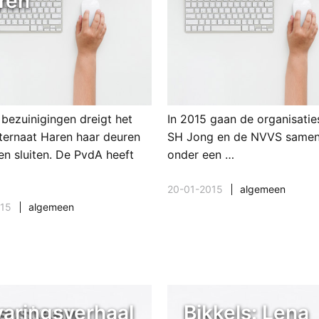
ren
bezuinigingen dreigt het
In 2015 gaan de organisatie
ternaat Haren haar deuren
SH Jong en de NVVS samen
en sluiten. De PvdA heeft
onder een …
20-01-2015
algemeen
015
algemeen
systeem
varingsverhaal
Bikkels: Lena