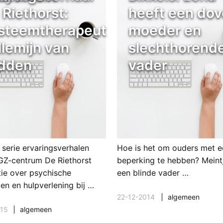
 Riethorst:
heeft een dov
steemtherapeut
moeder en
llemijn van
slechthorend
dden
vader
 serie ervaringsverhalen
Hoe is het om ouders met e
GZ-centrum De Riethorst
beperking te hebben? Meint
tie over psychische
een blinde vader …
en en hulpverlening bij …
22-12-2014
algemeen
015
algemeen