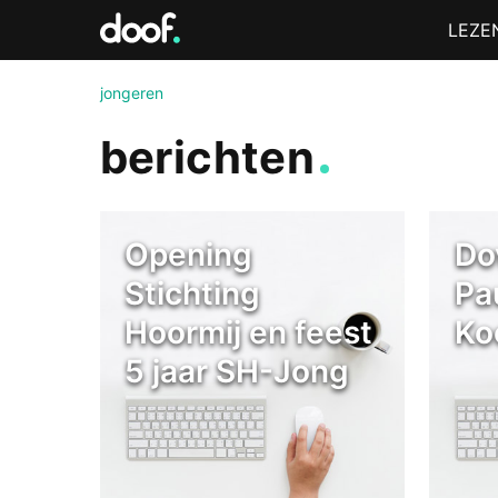
in
Menu
LEZE
Doof.nl
jongeren
berichten
Opening
Do
Stichting
Pa
Hoormij en feest
Ko
5 jaar SH-Jong