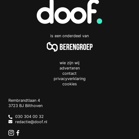
is een onderdeel van
wie zijn wij
adverteren
contact
privacyverklaring
cookies
Doof.nl
work
Rembrandtlaan 4
3723 BJ
Bilthoven
The
Netherlands
030 304 00 32
redactie@doof.nl
Instagram
Facebook