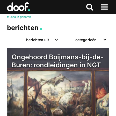
in
Doof.nl
Zoeken
Terug
Zoeken
Naar
naar
musea in gebaren
menu
boven
berichten
berichten uit
categorieën
Ongehoord Boijmans-bij-de-
Buren: rondleidingen in NGT