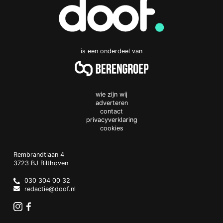
is een onderdeel van
wie zijn wij
adverteren
contact
privacyverklaring
cookies
Doof.nl
work
Rembrandtlaan 4
3723 BJ
Bilthoven
The
Netherlands
030 304 00 32
redactie@doof.nl
Instagram
Facebook