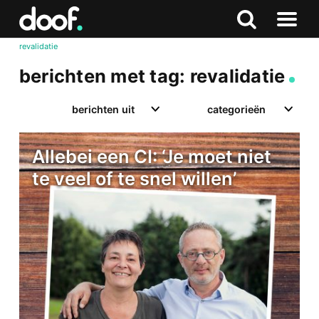
in
Doof.nl
Zoeken
Terug
Zoeken
Naar
naar
revalidatie
menu
boven
berichten met tag: revalidatie
berichten uit
categorieën
Allebei een CI: ‘Je moet niet
te veel of te snel willen’