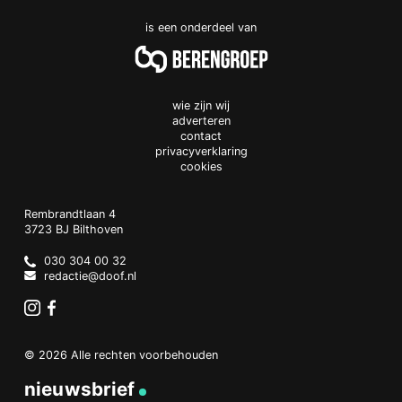
is een onderdeel van
wie zijn wij
adverteren
contact
privacyverklaring
cookies
Doof.nl
work
Rembrandtlaan 4
3723 BJ
Bilthoven
The
Netherlands
030 304 00 32
redactie@doof.nl
Instagram
Facebook
© 2026 Alle rechten voorbehouden
nieuwsbrief