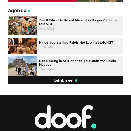
agenda
Zoë & Silos: De Desert Musical in Burgers’ Zoo met
tolk NGT
08-08-2026
Kindervoorstelling Paleis Het Loo met tolk NGT
13-08-2026
Rondleiding in NGT door de paleistuin van Paleis
Het Loo
14-08-2026
bekijk meer