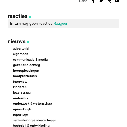
Delen
Deel
Deel
Deel
Deel
via
op
op
via
link
Facebook
Twitter
e-
reacties
mail
Er zijn nog geen reacties
Reageer
geef een reactie
nieuws
Je e-mailadres wordt niet gepubliceerd.
Vereiste velden zijn
gemarkeerd met
*
advertorial
algemeen
Reactie
*
communicatie & media
gezondheidszorg
hooroplossingen
hoorproblemen
interview
kinderen
lezersvraag
onderwijs
onderzoek & wetenschap
Naam
*
opmerkelijk
reportage
samenleving & maatschappij
techniek & ontwikkeling
E-mail
*