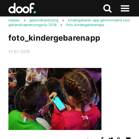
in
Doof.nl
Zoeken
Terug
Zoeken
Naar
naar
nieuws
>
gezondheidszorg
>
kindergebaren-app genomineerd voor
menu
gehandicaptenzorgprijs 2018
>
foto_kindergebarenapp
boven
foto_kindergebarenapp
11-07-2018