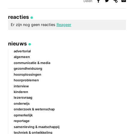
Delen
Deel
Deel
Deel
Deel
via
op
op
via
link
Facebook
Twitter
e-
reacties
mail
Er zijn nog geen reacties
Reageer
geef een reactie
nieuws
Je e-mailadres wordt niet gepubliceerd.
Vereiste velden zijn
gemarkeerd met
*
advertorial
algemeen
Reactie
*
communicatie & media
gezondheidszorg
hooroplossingen
hoorproblemen
interview
kinderen
lezersvraag
onderwijs
onderzoek & wetenschap
Naam
*
opmerkelijk
reportage
samenleving & maatschappij
techniek & ontwikkeling
E-mail
*