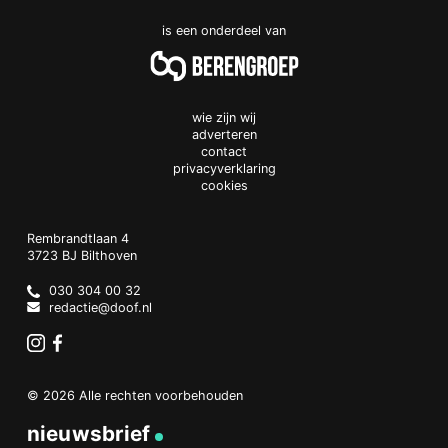
is een onderdeel van
wie zijn wij
adverteren
contact
privacyverklaring
cookies
Doof.nl
work
Rembrandtlaan 4
3723 BJ
Bilthoven
The
Netherlands
030 304 00 32
redactie@doof.nl
Instagram
Facebook
© 2026 Alle rechten voorbehouden
nieuwsbrief