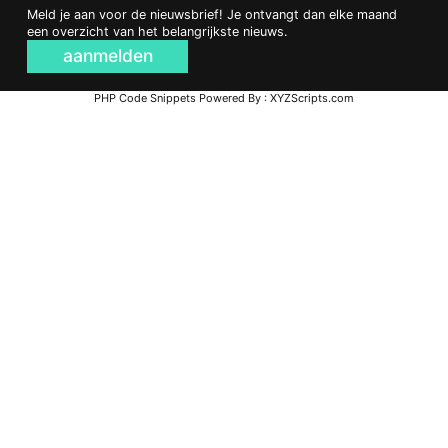
Meld je aan voor de nieuwsbrief! Je ontvangt dan elke maand
een overzicht van het belangrijkste nieuws.
aanmelden
PHP Code Snippets
Powered By :
XYZScripts.com