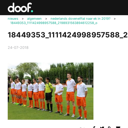
in
Doof.nl
nieuws
>
algemeen
>
nederlands dovenelftal naar ek in 2019?
>
18449353_1111424998957588_2198931563894612258_o
18449353_1111424998957588_
24-07-2018