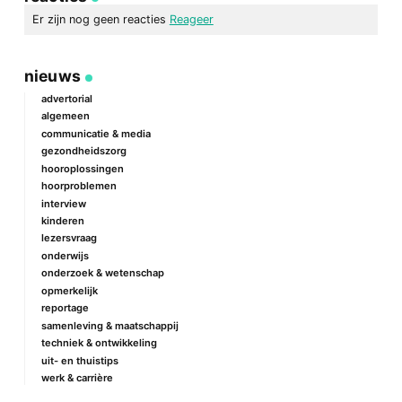
mail
Er zijn nog geen reacties
Reageer
geef een reactie
nieuws
Je e-mailadres wordt niet gepubliceerd.
Vereiste velden zijn
gemarkeerd met
*
advertorial
algemeen
Reactie
*
communicatie & media
gezondheidszorg
hooroplossingen
hoorproblemen
interview
kinderen
lezersvraag
onderwijs
onderzoek & wetenschap
Naam
*
opmerkelijk
reportage
samenleving & maatschappij
techniek & ontwikkeling
E-mail
*
uit- en thuistips
werk & carrière