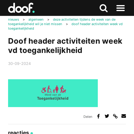
in
Doof.nl
Zoeken
Terug
Zoeken
Naar
naar
nieuws
>
algemeen
>
deze activiteiten tijdens de week van de
menu
toegankelijkheid wil je niet missen
>
doof header activiteiten week vd
boven
toegankelijkheid
Doof header activiteiten week
vd toegankelijkheid
30-09-2024
Delen
Deel
Deel
Deel
Deel
via
op
op
via
link
Facebook
Twitter
e-
reacties