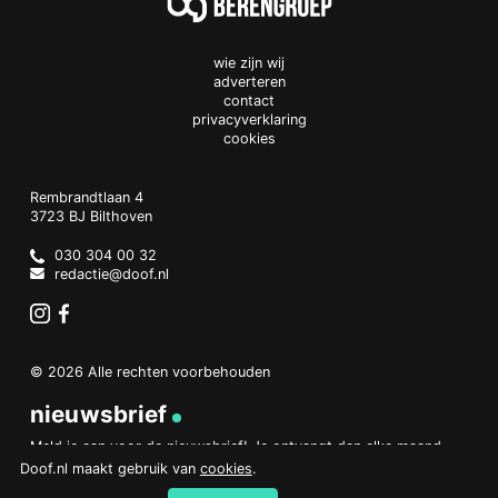
wie zijn wij
adverteren
contact
privacyverklaring
cookies
Doof.nl
work
Rembrandtlaan 4
3723 BJ
Bilthoven
The
Netherlands
030 304 00 32
redactie@doof.nl
Instagram
Facebook
© 2026 Alle rechten voorbehouden
nieuwsbrief
Meld je aan voor de nieuwsbrief! Je ontvangt dan elke maand
een overzicht van het belangrijkste nieuws.
Doof.nl maakt gebruik van
cookies
.
aanmelden