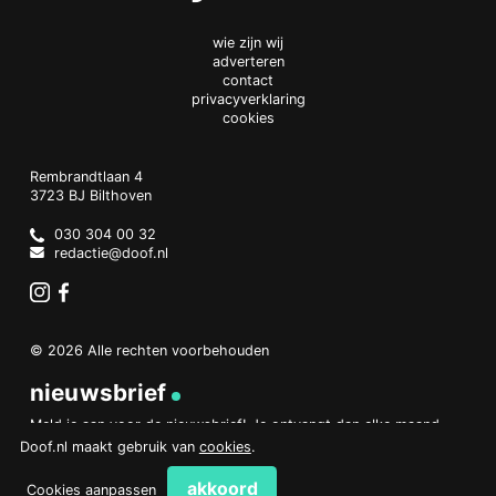
wie zijn wij
adverteren
contact
privacyverklaring
cookies
Doof.nl
work
Rembrandtlaan 4
3723 BJ
Bilthoven
The
Netherlands
030 304 00 32
redactie@doof.nl
Instagram
Facebook
© 2026 Alle rechten voorbehouden
nieuwsbrief
Meld je aan voor de nieuwsbrief! Je ontvangt dan elke maand
een overzicht van het belangrijkste nieuws.
Doof.nl maakt gebruik van
cookies
.
aanmelden
akkoord
Cookies aanpassen