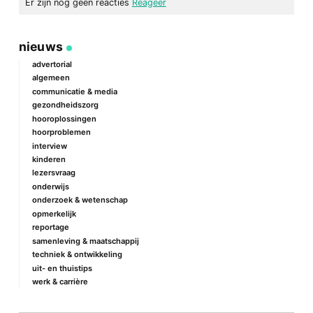
Er zijn nog geen reacties
Reageer
geef een reactie
nieuws
Je e-mailadres wordt niet gepubliceerd.
Vereiste velden zijn
gemarkeerd met
*
advertorial
algemeen
Reactie
*
communicatie & media
gezondheidszorg
hooroplossingen
hoorproblemen
interview
kinderen
lezersvraag
onderwijs
onderzoek & wetenschap
Naam
*
opmerkelijk
reportage
samenleving & maatschappij
techniek & ontwikkeling
E-mail
*
uit- en thuistips
werk & carrière
Site