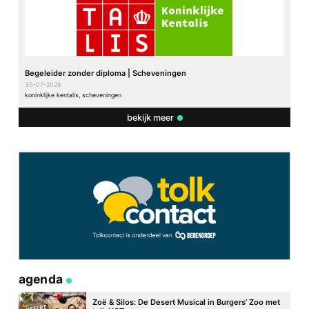
Begeleider zonder diploma | Scheveningen
30-07-2026
koninklijke kentalis, scheveningen
bekijk meer
agenda
Zoë & Silos: De Desert Musical in Burgers’ Zoo met