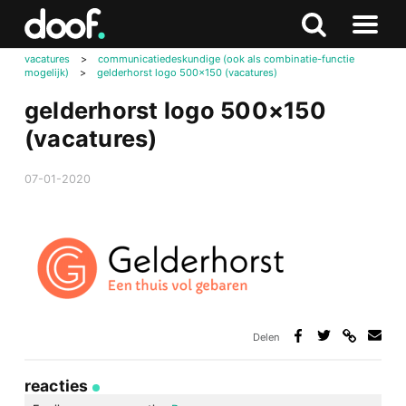
in
Doof.nl
Zoeken
Terug
Zoeken
Naar
naar
vacatures
>
communicatiedeskundige (ook als combinatie-functie
menu
mogelijk)
>
gelderhorst logo 500×150 (vacatures)
boven
gelderhorst logo 500×150
(vacatures)
07-01-2020
Delen
Deel
Deel
Deel
Deel
via
op
op
via
link
Facebook
Twitter
e-
reacties
mail