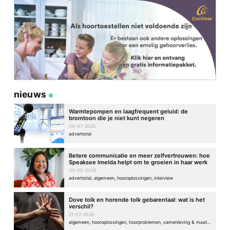
nieuws
Warmtepompen en laagfrequent geluid: de
bromtoon die je niet kunt negeren
09-07-2026
advertorial
Betere communicatie en meer zelfvertrouwen: hoe
Speaksee Imelda helpt om te groeien in haar werk
30-06-2026
advertorial, algemeen, hooroplossingen, interview
Dove tolk en horende tolk gebarentaal: wat is het
verschil?
21-07-2026
algemeen, hooroplossingen, hoorproblemen, samenleving & maatschappij