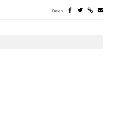
Delen
Deel
Deel
Deel
Deel
via
op
op
via
link
Facebook
Twitter
e-
mail
elden zijn gemarkeerd met
*