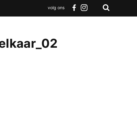
volg ons
Zoeken
Terug
facebook
instagram
Zoeken
naar
boven
 elkaar_02