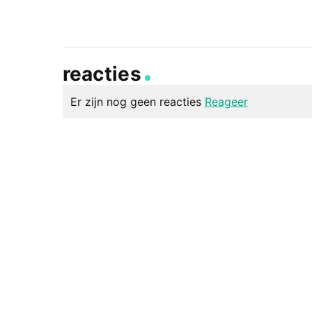
reacties
Er zijn nog geen reacties
Reageer
geef een reactie
Je e-mailadres wordt niet gepubliceerd.
Vereiste v
Reactie
*