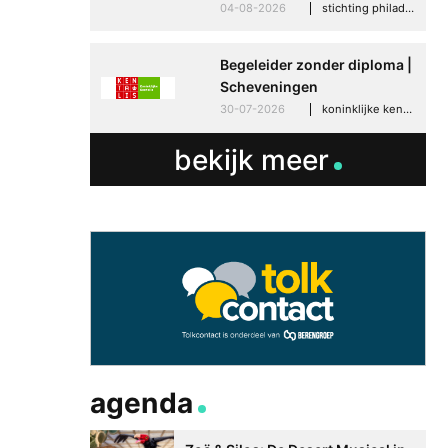
04-08-2026
stichting philadelphia zorg, den haag
Begeleider zonder diploma |
Scheveningen
30-07-2026
koninklijke kentalis, scheveningen
bekijk meer
agenda