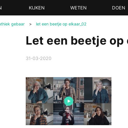
N
KIJKEN
WETEN
DOEN
athiek gebaar
>
let een beetje op elkaar_02
Let een beetje op
31-03-2020