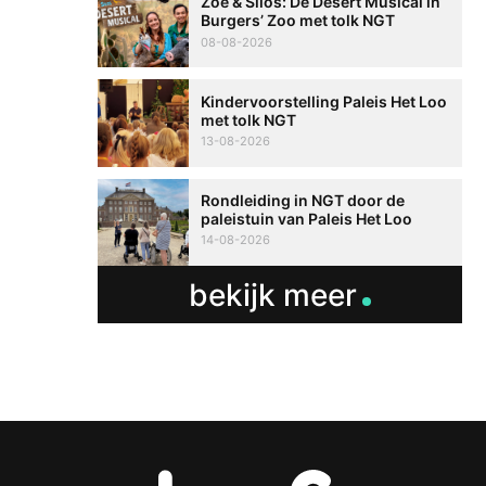
Zoë & Silos: De Desert Musical in
Burgers’ Zoo met tolk NGT
08-08-2026
Kindervoorstelling Paleis Het Loo
met tolk NGT
13-08-2026
Rondleiding in NGT door de
paleistuin van Paleis Het Loo
14-08-2026
bekijk meer