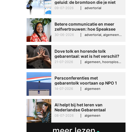
geluid: de bromtoon die je niet
kunt negeren
09-07-2026
advertorial
Betere communicatie en meer
zelfvertrouwen: hoe Speaksee
Imelda helpt om te groeien in
30-06-2026
advertorial, algemeen, hooroplossingen, interview
haar werk
Dove tolk en horende tolk
gebarentaal: wat is het verschil?
21-07-2026
algemeen, hooroplossingen, hoorproblemen, samenleving & maatschappij
Persconferenties met
gebarentolk voortaan op NPO 1
Extra
14-07-2026
algemeen
AI helpt bij het leren van
Nederlandse Gebarentaal
08-07-2026
algemeen
meer lezen