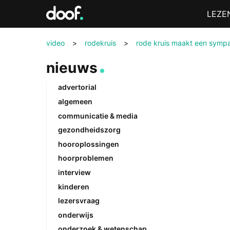
in
Menu
LEZE
Doof.nl
video
>
rodekruis
>
rode kruis maakt een symp
nieuws
advertorial
algemeen
communicatie & media
gezondheidszorg
hooroplossingen
hoorproblemen
interview
kinderen
lezersvraag
onderwijs
onderzoek & wetenschap