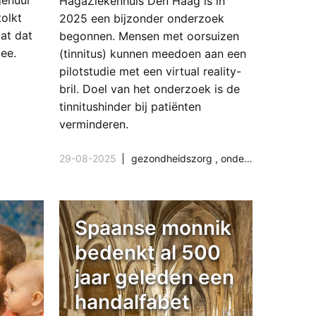
genuur
HagaZiekenhuis Den Haag is in
olkt
2025 een bijzonder onderzoek
at dat
begonnen. Mensen met oorsuizen
ee.
(tinnitus) kunnen meedoen aan een
pilotstudie met een virtual reality-
bril. Doel van het onderzoek is de
tinnitushinder bij patiënten
verminderen.
29-08-2025
gezondheidszorg
,
onderzoek & wetenschap
Spaanse monnik
bedenkt al 500
jaar geleden een
handalfabet