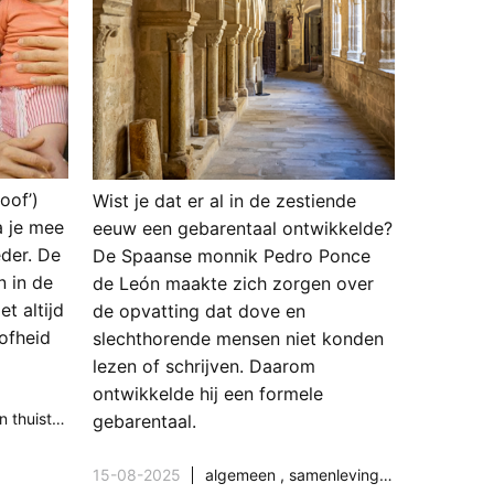
oof’)
Wist je dat er al in de zestiende
 je mee
eeuw een gebarentaal ontwikkelde?
eder. De
De Spaanse monnik Pedro Ponce
n in de
de León maakte zich zorgen over
t altijd
de opvatting dat dove en
ofheid
slechthorende mensen niet konden
lezen of schrijven. Daarom
ontwikkelde hij een formele
 thuistips
gebarentaal.
15-08-2025
algemeen
,
samenleving & maatschappij