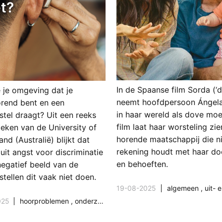
et?
In de Spaanse film Sorda (‘d
e je omgeving dat je
neemt hoofdpersoon Ángela
orend bent en een
in haar wereld als dove mo
stel draagt? Uit een reeks
film laat haar worsteling zie
eken van de University of
horende maatschappij die nie
nd (Australië) blijkt dat
rekening houdt met haar do
uit angst voor discriminatie
en behoeften.
negatief beeld van de
tellen dit vaak niet doen.
19-08-2025
algemeen
,
uit- en
025
hoorproblemen
,
onderzoek & wetenschap