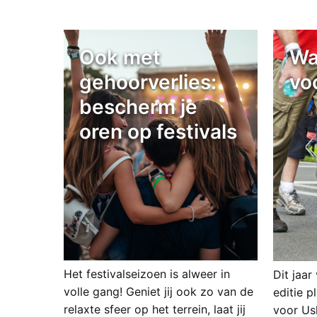
Ook met
Wa
gehoorverlies:
vo
bescherm je
oren op festivals
Het festivalseizoen is alweer in
Dit jaar
volle gang! Geniet jij ook zo van de
editie 
relaxte sfeer op het terrein, laat jij
voor Us