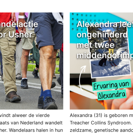
ndelactie
Alexandra lee
or Usher
ongehinderd
met twee
middenoorimp
 vindt alweer de vierde
Alexandra (31) is geboren m
plaats van Nederland wandelt
Treacher Collins Syndroom.
her. Wandelaars halen in hun
zeldzame, genetische aand