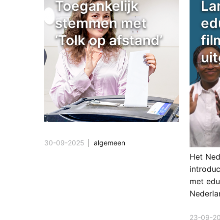
Toegankelijk
La
stemmen met
ed
‘Tolk op afstand’
fi
ui
30-09-2025
algemeen
Het Ned
introdu
met edu
Nederla
23-09-2