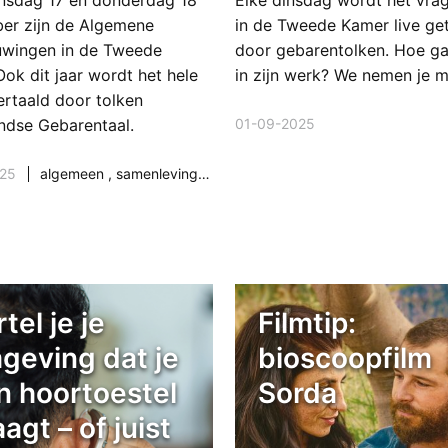
sdag 17 en donderdag 18
Elke dinsdag wordt het vra
er zijn de Algemene
in de Tweede Kamer live get
wingen in de Tweede
door gebarentolken. Hoe ga
ok dit jaar wordt het hele
in zijn werk? We nemen je m
ertaald door tolken
01-09-2025
ndse Gebarentaal.
025
algemeen
,
samenleving & maatschappij
tel je je
Filmtip:
geving dat je
bioscoopfilm
n hoortoestel
Sorda
agt – of juist