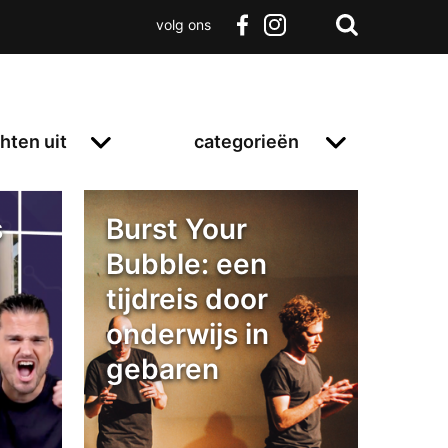
volg ons
Zoeken
Terug
facebook
instagram
Zoeken
naar
boven
hten uit
categorieën
s
Burst Your
Bubble: een
tijdreis door
onderwijs in
gebaren