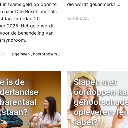
f in teams geld op door te
die wordt gekenmerkt …
n naar Den Bosch, met als
12-08-2025
tdag zaterdag 20
er 2025. Het geld wordt
 voor de behandeling van
ersyndroom.
ng & maatschappij
025
algemeen
,
hoorproblemen
,
samenleving & maatschappij
e is de
Slapen met
derlandse
oordoppen ka
barentaal
gehoorschad
tstaan?
opleveren: fei
fabel?