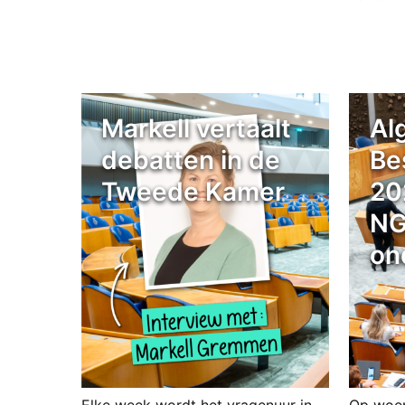
Markell vertaalt
Al
debatten in de
Be
Tweede Kamer
20
NG
on