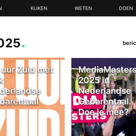
N
KIJKEN
WETEN
DOEN
2025
beric
 uur Zuid met
MediaMaster
k
2025 in
derlandse
Nederlandse
barentaal
Gebarentaal.
Doe je mee?