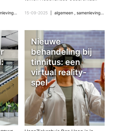
 & maatschappij
15-09-2025
algemeen
,
samenleving & maatschappij
Nieuwe
r
behandeling bij
:
tinnitus: een
virtual reality-
spel