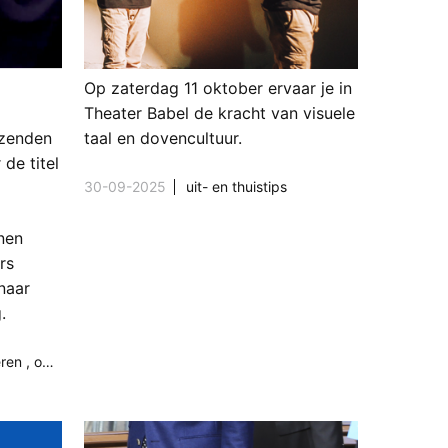
Op zaterdag 11 oktober ervaar je in
Theater Babel de kracht van visuele
izenden
taal en dovencultuur.
 de titel
30-09-2025
uit- en thuistips
nen
rs
naar
.
eren
,
onderwijs