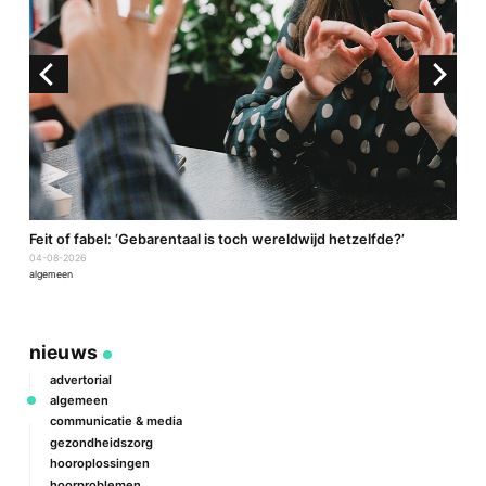
a
Feit of fabel: ‘Gebarentaal is toch wereldwijd hetzelfde?’
P
04-08-2026
2
algemeen
a
nieuws
advertorial
algemeen
communicatie & media
gezondheidszorg
hooroplossingen
hoorproblemen