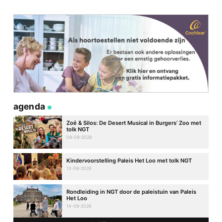
agenda
Zoë & Silos: De Desert Musical in Burgers’ Zoo met
tolk NGT
08-08-2026
Kindervoorstelling Paleis Het Loo met tolk NGT
13-08-2026
Rondleiding in NGT door de paleistuin van Paleis
Het Loo
14-08-2026