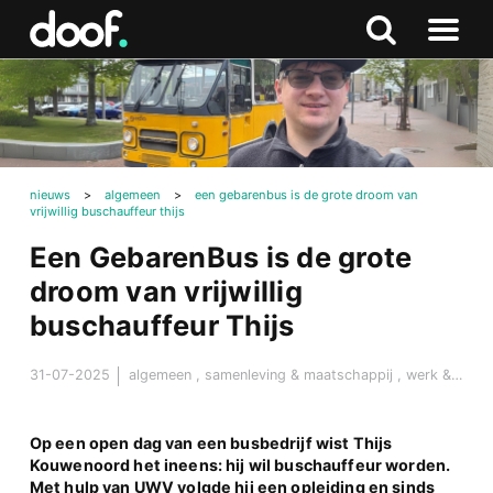
in
Doof.nl
Zoeken
Terug
Zoeken
Naar
naar
menu
boven
nieuws
>
algemeen
>
een gebarenbus is de grote droom van
vrijwillig buschauffeur thijs
Een GebarenBus is de grote
droom van vrijwillig
buschauffeur Thijs
31-07-2025
algemeen
,
samenleving & maatschappij
,
werk & carrière
Op een open dag van een busbedrijf wist Thijs
Kouwenoord het ineens: hij wil buschauffeur worden.
Met hulp van UWV volgde hij een opleiding en sinds