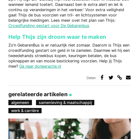
wanneer iemand toetert. Daarnaast ben ik extra alert en let ik
continu op veranderingen in het verkeer.’ Voor extra veiligheid
gaat Thijs de bus voorzien van tril- en lichtsystemen voor
belangrijke meldingen. Lees meer over het plan van Thijs:
Crowdfunding gestart voor De Gebarenbus
Help Thijs zijn droom waar te maken
Zo’n GebarenBus is er natuurlijk niet zomaar. Daarom is Thijs een
crowdfunding gestart om geld in te zamelen. Daarmee wil hij een
tweedehands streekbus kopen, keuringen betalen, de bus
opknappen en van mooie bestickering voorzien. Help jij Thijs
mee?
Ga naar doneeractie.nl
Delen
Deel
Deel
Deel
Deel
via
op
op
via
link
Facebook
Twitter
e-
gerelateerde artikelen
mail
algemeen
samenleving & maatschappij
werk & carrière