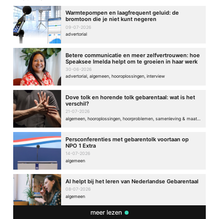
Warmtepompen en laagfrequent geluid: de
bromtoon die je niet kunt negeren
09-07-2026
advertorial
Betere communicatie en meer zelfvertrouwen: hoe
Speaksee Imelda helpt om te groeien in haar werk
30-06-2026
advertorial, algemeen, hooroplossingen, interview
Dove tolk en horende tolk gebarentaal: wat is het
verschil?
21-07-2026
algemeen, hooroplossingen, hoorproblemen, samenleving & maatschappij
Persconferenties met gebarentolk voortaan op
NPO 1 Extra
14-07-2026
algemeen
AI helpt bij het leren van Nederlandse Gebarentaal
08-07-2026
algemeen
meer lezen