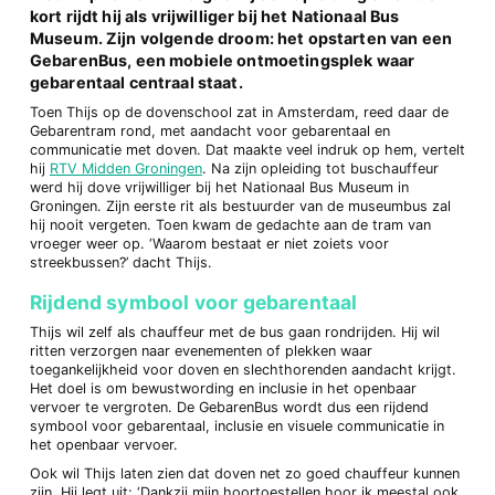
kort rijdt hij als vrijwilliger bij het Nationaal Bus
Museum. Zijn volgende droom: het opstarten van een
GebarenBus, een mobiele ontmoetingsplek waar
gebarentaal centraal staat.
Toen Thijs op de dovenschool zat in Amsterdam, reed daar de
Gebarentram rond, met aandacht voor gebarentaal en
communicatie met doven. Dat maakte veel indruk op hem, vertelt
hij
RTV Midden Groningen
. Na zijn opleiding tot buschauffeur
werd hij dove vrijwilliger bij het Nationaal Bus Museum in
Groningen. Zijn eerste rit als bestuurder van de museumbus zal
hij nooit vergeten. Toen kwam de gedachte aan de tram van
vroeger weer op. ‘Waarom bestaat er niet zoiets voor
streekbussen?’ dacht Thijs.
Rijdend symbool voor gebarentaal
Thijs wil zelf als chauffeur met de bus gaan rondrijden. Hij wil
ritten verzorgen naar evenementen of plekken waar
toegankelijkheid voor doven en slechthorenden aandacht krijgt.
Het doel is om bewustwording en inclusie in het openbaar
vervoer te vergroten. De GebarenBus wordt dus een rijdend
symbool voor gebarentaal, inclusie en visuele communicatie in
het openbaar vervoer.
Ook wil Thijs laten zien dat doven net zo goed chauffeur kunnen
zijn. Hij legt uit: ‘Dankzij mijn hoortoestellen hoor ik meestal ook