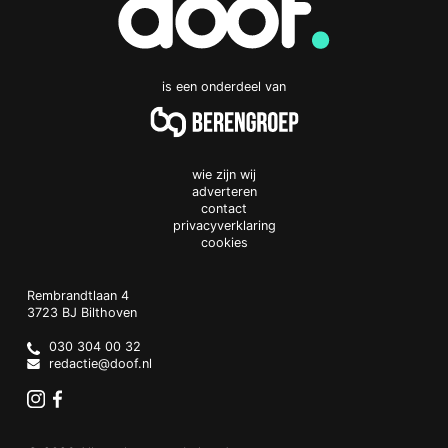
is een onderdeel van
wie zijn wij
adverteren
contact
privacyverklaring
cookies
Doof.nl
work
Rembrandtlaan 4
3723 BJ
Bilthoven
The
Netherlands
030 304 00 32
redactie@doof.nl
Instagram
Facebook