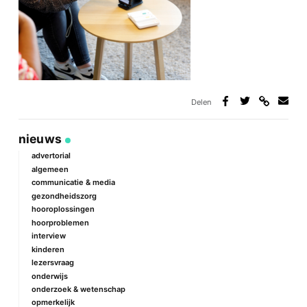
Delen
Deel
Deel
Deel
Deel
via
op
op
via
link
Facebook
Twitter
e-
nieuws
mail
advertorial
algemeen
communicatie & media
gezondheidszorg
hooroplossingen
hoorproblemen
interview
kinderen
lezersvraag
onderwijs
onderzoek & wetenschap
opmerkelijk