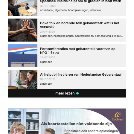
Speaksee Imelda helpt om te groeien in haar werk
30-06-2026
advertorial, algemeen, hooroplossingen, interview
Dove tolk en horende tolk gebarentaal: wat is het
verschil?
21-07-2026
algemeen, hooroplossingen, hoorproblemen, samenleving & maatschappij
Persconferenties met gebarentolk voortaan op
NPO 1 Extra
14-07-2026
algemeen
AI helpt bij het leren van Nederlandse Gebarentaal
08-07-2026
algemeen
meer lezen