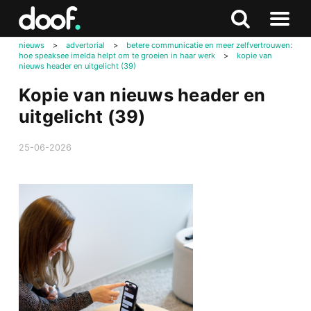
in
Doof.nl
Zoeken
Terug
Zoeken
Naar
naar
nieuws
>
advertorial
>
betere communicatie en meer zelfvertrouwen:
menu
hoe speaksee imelda helpt om te groeien in haar werk
>
kopie van
boven
nieuws header en uitgelicht (39)
Kopie van nieuws header en
uitgelicht (39)
25-06-2026