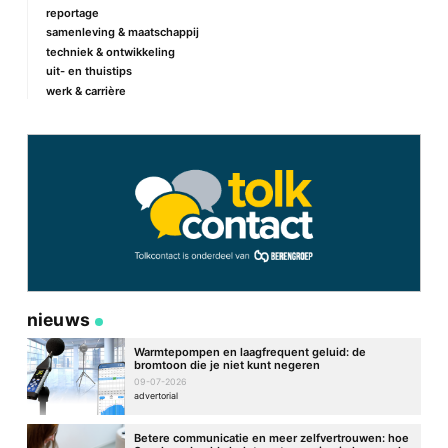
reportage
samenleving & maatschappij
techniek & ontwikkeling
uit- en thuistips
werk & carrière
nieuws
Warmtepompen en laagfrequent geluid: de
bromtoon die je niet kunt negeren
09-07-2026
advertorial
Betere communicatie en meer zelfvertrouwen: hoe