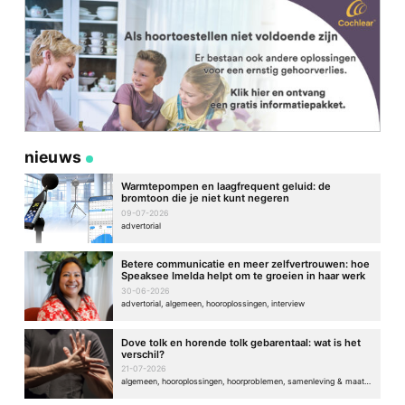
nieuws
Warmtepompen en laagfrequent geluid: de
bromtoon die je niet kunt negeren
09-07-2026
advertorial
Betere communicatie en meer zelfvertrouwen: hoe
Speaksee Imelda helpt om te groeien in haar werk
30-06-2026
advertorial, algemeen, hooroplossingen, interview
Dove tolk en horende tolk gebarentaal: wat is het
verschil?
21-07-2026
algemeen, hooroplossingen, hoorproblemen, samenleving & maatschappij