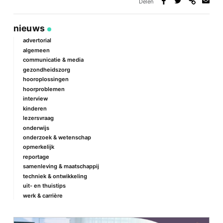
Delen
Deel
Deel
Deel
Deel
via
op
op
via
link
Facebook
Twitter
e-
nieuws
mail
advertorial
algemeen
communicatie & media
gezondheidszorg
hooroplossingen
hoorproblemen
interview
kinderen
lezersvraag
onderwijs
onderzoek & wetenschap
opmerkelijk
reportage
samenleving & maatschappij
techniek & ontwikkeling
uit- en thuistips
werk & carrière