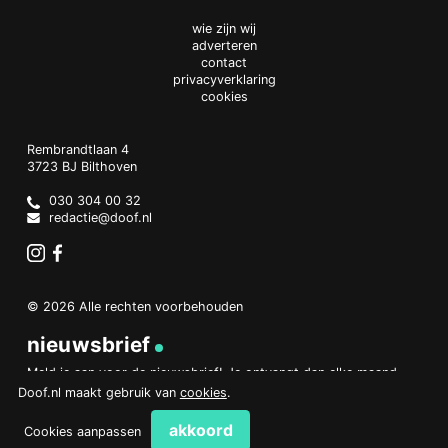
wie zijn wij
adverteren
contact
privacyverklaring
cookies
Doof.nl
work
Rembrandtlaan 4
3723 BJ
Bilthoven
The
Netherlands
030 304 00 32
redactie@doof.nl
Instagram
Facebook
© 2026 Alle rechten voorbehouden
nieuwsbrief
Meld je aan voor de nieuwsbrief! Je ontvangt dan elke maand
een overzicht van het belangrijkste nieuws.
Doof.nl maakt gebruik van
cookies
.
aanmelden
akkoord
Cookies aanpassen