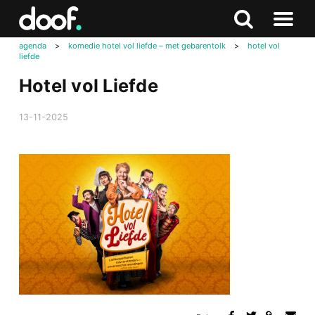
in
Doof.nl
Zoeken
Terug
Zoeken
Naar
naar
agenda
>
komedie hotel vol liefde – met gebarentolk
>
hotel vol
menu
liefde
boven
Hotel vol Liefde
13-11-2025