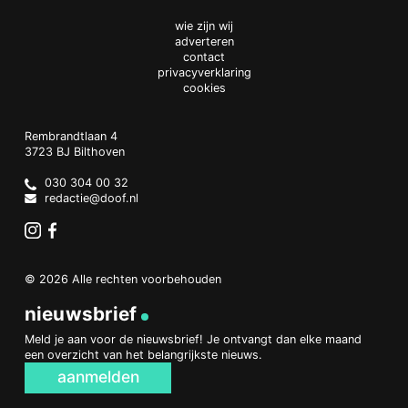
wie zijn wij
adverteren
contact
privacyverklaring
cookies
Doof.nl
work
Rembrandtlaan 4
3723 BJ
Bilthoven
The
Netherlands
030 304 00 32
redactie@doof.nl
Instagram
Facebook
© 2026 Alle rechten voorbehouden
nieuwsbrief
Meld je aan voor de nieuwsbrief! Je ontvangt dan elke maand
een overzicht van het belangrijkste nieuws.
aanmelden