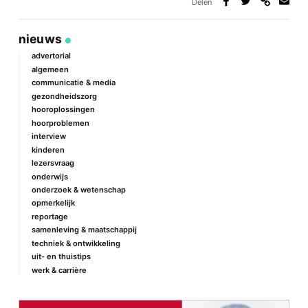
Delen
Deel
Deel
Deel
Deel
via
op
op
via
link
Facebook
Twitter
e-
nieuws
mail
advertorial
algemeen
communicatie & media
gezondheidszorg
hooroplossingen
hoorproblemen
interview
kinderen
lezersvraag
onderwijs
onderzoek & wetenschap
opmerkelijk
reportage
samenleving & maatschappij
techniek & ontwikkeling
uit- en thuistips
werk & carrière