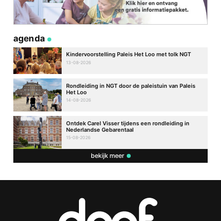
agenda
Kindervoorstelling Paleis Het Loo met tolk NGT
13-08-2026
Rondleiding in NGT door de paleistuin van Paleis
Het Loo
14-08-2026
Ontdek Carel Visser tijdens een rondleiding in
Nederlandse Gebarentaal
15-08-2026
bekijk meer