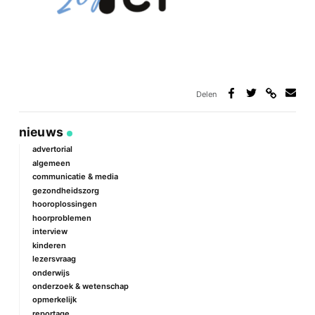
Delen
Deel
Deel
Deel
Deel
via
op
op
via
link
Facebook
Twitter
e-
nieuws
mail
advertorial
algemeen
communicatie & media
gezondheidszorg
hooroplossingen
hoorproblemen
interview
kinderen
lezersvraag
onderwijs
onderzoek & wetenschap
opmerkelijk
reportage