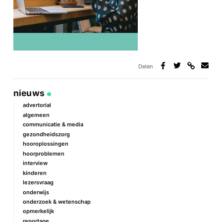
Delen
Deel
Deel
Deel
Deel
via
op
op
via
link
Facebook
Twitter
e-
nieuws
mail
advertorial
algemeen
communicatie & media
gezondheidszorg
hooroplossingen
hoorproblemen
interview
kinderen
lezersvraag
onderwijs
onderzoek & wetenschap
opmerkelijk
reportage