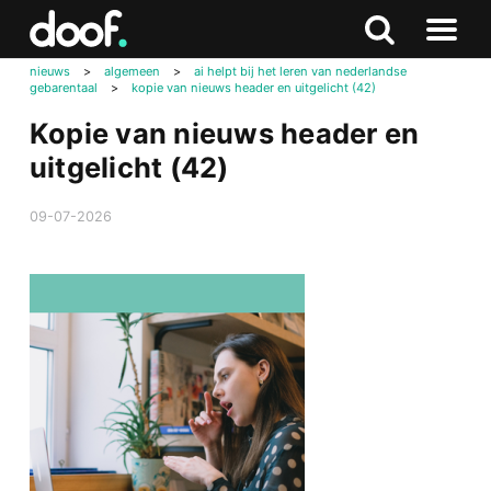
in
Doof.nl
Zoeken
Terug
Zoeken
Naar
naar
nieuws
>
algemeen
>
ai helpt bij het leren van nederlandse
menu
gebarentaal
>
kopie van nieuws header en uitgelicht (42)
boven
Kopie van nieuws header en
uitgelicht (42)
09-07-2026