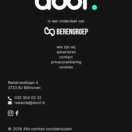
is een onderdeel van
wie zijn wij
adverteren
contact
privacyverklaring
cookies
Doof.nl
work
Rembrandtlaan 4
3723 BJ
Bilthoven
The
Netherlands
030 304 00 32
redactie@doof.nl
Instagram
Facebook
© 2026 Alle rechten voorbehouden