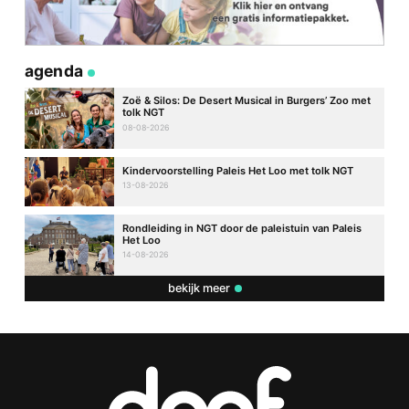
agenda
Zoë & Silos: De Desert Musical in Burgers’ Zoo met
tolk NGT
08-08-2026
Kindervoorstelling Paleis Het Loo met tolk NGT
13-08-2026
Rondleiding in NGT door de paleistuin van Paleis
Het Loo
14-08-2026
bekijk meer