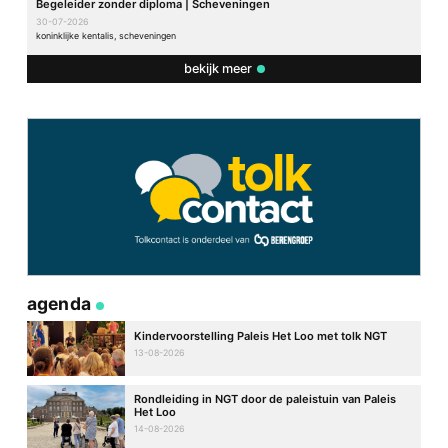
Begeleider zonder diploma | Scheveningen
30-07-2026
koninklijke kentalis, scheveningen
bekijk meer
agenda
Kindervoorstelling Paleis Het Loo met tolk NGT
13-08-2026
Rondleiding in NGT door de paleistuin van Paleis
Het Loo
14-08-2026