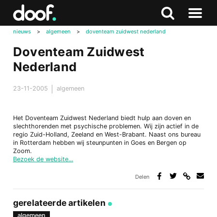
in
Doof.nl
Zoeken
Terug
Zoeken
Naar
naar
nieuws
>
algemeen
>
doventeam zuidwest nederland
menu
boven
Doventeam Zuidwest
Nederland
23-11-2005
algemeen
Het Doventeam Zuidwest Nederland biedt hulp aan doven en
slechthorenden met psychische problemen. Wij zijn actief in de
regio Zuid-Holland, Zeeland en West-Brabant. Naast ons bureau
in Rotterdam hebben wij steunpunten in Goes en Bergen op
Zoom.
Bezoek de website…
Delen
Deel
Deel
Deel
Deel
via
op
op
via
link
Facebook
Twitter
e-
gerelateerde artikelen
mail
algemeen