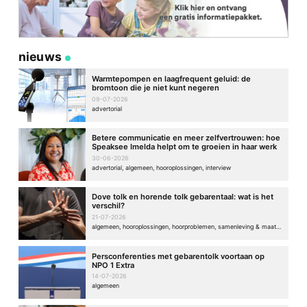
nieuws
Warmtepompen en laagfrequent geluid: de
bromtoon die je niet kunt negeren
09-07-2026
advertorial
Betere communicatie en meer zelfvertrouwen: hoe
Speaksee Imelda helpt om te groeien in haar werk
30-06-2026
advertorial, algemeen, hooroplossingen, interview
Dove tolk en horende tolk gebarentaal: wat is het
verschil?
21-07-2026
algemeen, hooroplossingen, hoorproblemen, samenleving & maatschappij
Persconferenties met gebarentolk voortaan op
NPO 1 Extra
14-07-2026
algemeen