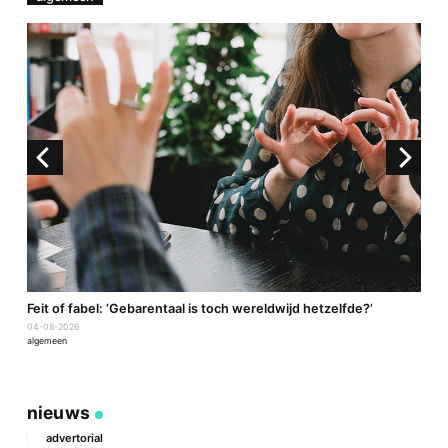
a
Feit of fabel: ‘Gebarentaal is toch wereldwijd hetzelfde?’
P
04-08-2026
2
algemeen
a
nieuws
advertorial