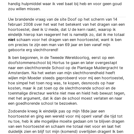
handig hulpmiddel waar ik veel baat bij heb en voor geen goud
zou willen missen.
Uw brandende vraag van de site Doof op het scherm van 14
februari 2008 over het wat het betekent van het dragen van een
hoortoestel, deel ik U mede, dat U de kern raakt, waarop ik
eindelijk hierop kan reageren! het is namelijk zo, dat ik me totaal
niet
schaam voor het dragen van een hoortoestel, want ik ben
om precies te zijn een man van 69 jaar en ben vanaf mijn
geboorte erg slechthorend!
Ik ben begonnen, in de Tweede Wereldoorlog, eerst op een
doofstommenschool bij Hortus te gaan en later overgestapt
naar een slechthorende School op de Plantage Muidergracht te
Amsterdam. Na het weten van mijn slechthorendheid heeft
wijlen mijn Moeder steeds geprobeerd voor mij een hoortoestel,
hoe simpel het toen nog was, te kopen, desnoods op haar
kosten, maar ik zat toen op de slechthorende school en de
toenmalige directeur werkte niet mee en hield heb bewust tegen,
met het argument, dat ik dan de school moest verlaten en naar
een goedhorende school te bezoeken.
Zodoende kreeg ik eindelijk pas op mijn 18de jaar een
hoortoestel en ging een wereld voor mij open! vanaf die tijd tot
nu toe, heb ik alle mogelijke moeite gedaan om te blijven dragen
van een hoortoestel en schaam me totaal niet voor en laat het
duidelijk zien en blijf tot mijn (komend) overlijden dragen! Ik ben