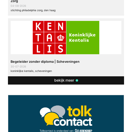
Zorg
04-08-2026
stichting philadelphia zorg, den haag
Begeleider zonder diploma | Scheveningen
30-07-2026
koninklijke kentalis, scheveningen
bekijk meer