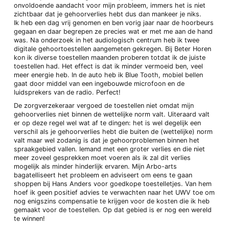
onvoldoende aandacht voor mijn probleem, immers het is niet
zichtbaar dat je gehoorverlies hebt dus dan mankeer je niks.
Ik heb een dag vrij genomen en ben vorig jaar naar de hoorbeurs
gegaan en daar begrepen ze precies wat er met me aan de hand
was. Na onderzoek in het audiologisch centrum heb ik twee
digitale gehoortoestellen aangemeten gekregen. Bij Beter Horen
kon ik diverse toestellen maanden proberen totdat ik de juiste
toestellen had. Het effect is dat ik minder vermoeid ben, veel
meer energie heb. In de auto heb ik Blue Tooth, mobiel bellen
gaat door middel van een ingebouwde microfoon en de
luidsprekers van de radio. Perfect!
De zorgverzekeraar vergoed de toestellen niet omdat mijn
gehoorverlies niet binnen de wettelijke norm valt. Uiteraard valt
er op deze regel wel wat af te dingen: het is wel degelijk een
verschil als je gehoorverlies hebt die buiten de (wettelijke) norm
valt maar wel zodanig is dat je gehoorproblemen binnen het
spraakgebied vallen. Iemand met een groter verlies en die niet
meer zoveel gesprekken moet voeren als ik zal dit verlies
mogelijk als minder hinderlijk ervaren. Mijn Arbo-arts
bagatelliseert het probleem en adviseert om eens te gaan
shoppen bij Hans Anders voor goedkope toestelletjes. Van hem
hoef ik geen positief advies te verwachten naar het UWV toe om
nog enigszins compensatie te krijgen voor de kosten die ik heb
gemaakt voor de toestellen. Op dat gebied is er nog een wereld
te winnen!