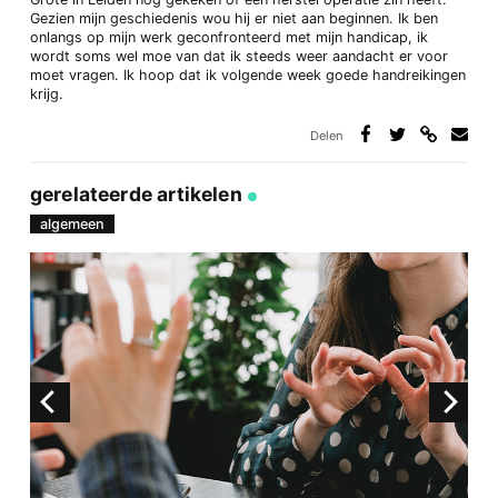
Gezien mijn geschiedenis wou hij er niet aan beginnen. Ik ben
onlangs op mijn werk geconfronteerd met mijn handicap, ik
wordt soms wel moe van dat ik steeds weer aandacht er voor
moet vragen. Ik hoop dat ik volgende week goede handreikingen
krijg.
Delen
Deel
Deel
Deel
Deel
via
op
op
via
link
Facebook
Twitter
e-
gerelateerde artikelen
mail
algemeen