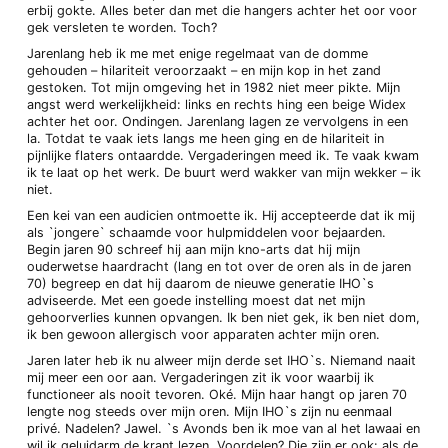
erbij gokte. Alles beter dan met die hangers achter het oor voor
gek versleten te worden. Toch?
Jarenlang heb ik me met enige regelmaat van de domme
gehouden – hilariteit veroorzaakt – en mijn kop in het zand
gestoken. Tot mijn omgeving het in 1982 niet meer pikte. Mijn
angst werd werkelijkheid: links en rechts hing een beige Widex
achter het oor. Ondingen. Jarenlang lagen ze vervolgens in een
la. Totdat te vaak iets langs me heen ging en de hilariteit in
pijnlijke flaters ontaardde. Vergaderingen meed ik. Te vaak kwam
ik te laat op het werk. De buurt werd wakker van mijn wekker – ik
niet.
Een kei van een audicien ontmoette ik. Hij accepteerde dat ik mij
als `jongere` schaamde voor hulpmiddelen voor bejaarden.
Begin jaren 90 schreef hij aan mijn kno-arts dat hij mijn
ouderwetse haardracht (lang en tot over de oren als in de jaren
70) begreep en dat hij daarom de nieuwe generatie IHO`s
adviseerde. Met een goede instelling moest dat net mijn
gehoorverlies kunnen opvangen. Ik ben niet gek, ik ben niet dom,
ik ben gewoon allergisch voor apparaten achter mijn oren.
Jaren later heb ik nu alweer mijn derde set IHO`s. Niemand naait
mij meer een oor aan. Vergaderingen zit ik voor waarbij ik
functioneer als nooit tevoren. Oké. Mijn haar hangt op jaren 70
lengte nog steeds over mijn oren. Mijn IHO`s zijn nu eenmaal
privé. Nadelen? Jawel. `s Avonds ben ik moe van al het lawaai en
wil ik geluidarm de krant lezen. Voordelen? Die zijn er ook: als de