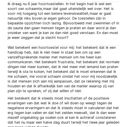
Ik draag nu 6 jaar hoortoestellen. In het begin had ik wel een
soort van schaamte,maar dat gaat uiteindelijk wel over. Het is
voor mij toegang tot een betere levenskwaliteit,maar er gaat
natuurlijk niks boven je eigen gehoor. De toestellen zijn in
bepaalde opzichten toch lastig. Bijvoorbeeld met zwemmen of in
de sauna dan gaan mensen tegen je praten en daar word je dan
onzeker van want je kan ze dan niet goed verstaan. En dan moet
je weer zeggen dat je slecht hoort?
Wat betekent een hoortoestel voor mij: het betekent dat ik een
handicap heb, dat ik niet meer in staat ben om op een
vanzelfsprekende manier met mensen om me heen kan
communiceren. Het betekent frustratie, het betekent dat normale
dingen niet meer kunnen, dat ik niet meer met iemand kan praten
terwijl ik sta te koken, het betekent dat ik moet erkennen dat ik
me schaam, me vooral schaam omdat het voor mij noodzakelijk
is dat mensen zich aan mij aanpassen, dat ze rekening met mij
houden en dat ik afhankelijk ben van de manier waarop zij van
plan zijn te spreken, of zij dat willen of niet.
Het betekent dat ik steeds moet inschatten of de positieve
ervaringen van dat wat ik doe of wil doen op weegt tegen de
negatieve ervaringern en dat ik steeds moet in calculeren dat het
erg tegen kan vallen en dat het zelden meevalt, dat ik dan weer
mezelf ongelukkig ga voelen ook al kan ik achteraf constateren
dat het nu maar een halve dag duurt terwijl het twee jaar geleden