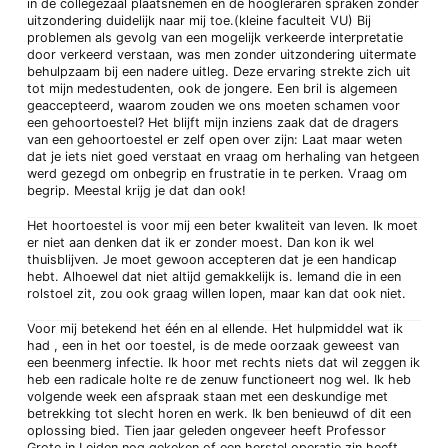
in de collegezaal plaatsnemen en de hoogleraren spraken zonder
uitzondering duidelijk naar mij toe.(kleine faculteit VU) Bij
problemen als gevolg van een mogelijk verkeerde interpretatie
door verkeerd verstaan, was men zonder uitzondering uitermate
behulpzaam bij een nadere uitleg. Deze ervaring strekte zich uit
tot mijn medestudenten, ook de jongere. Een bril is algemeen
geaccepteerd, waarom zouden we ons moeten schamen voor
een gehoortoestel? Het blijft mijn inziens zaak dat de dragers
van een gehoortoestel er zelf open over zijn: Laat maar weten
dat je iets niet goed verstaat en vraag om herhaling van hetgeen
werd gezegd om onbegrip en frustratie in te perken. Vraag om
begrip. Meestal krijg je dat dan ook!
Het hoortoestel is voor mij een beter kwaliteit van leven. Ik moet
er niet aan denken dat ik er zonder moest. Dan kon ik wel
thuisblijven. Je moet gewoon accepteren dat je een handicap
hebt. Alhoewel dat niet altijd gemakkelijk is. Iemand die in een
rolstoel zit, zou ook graag willen lopen, maar kan dat ook niet.
Voor mij betekend het één en al ellende. Het hulpmiddel wat ik
had , een in het oor toestel, is de mede oorzaak geweest van
een beenmerg infectie. Ik hoor met rechts niets dat wil zeggen ik
heb een radicale holte re de zenuw functioneert nog wel. Ik heb
volgende week een afspraak staan met een deskundige met
betrekking tot slecht horen en werk. Ik ben benieuwd of dit een
oplossing bied. Tien jaar geleden ongeveer heeft Professor
Grote in Leiden nog gekeken of een herstel operatie zin heeft.