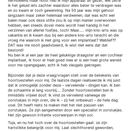
vermoeiend maar nooit heb ik mijn apparaat uit gezet, wel zette
ik het geluid iets zachter waardoor alles beter te verdragen was
en zo kwam er toch gewenning. Na 50 jaar was mijn gehoor
langzaam maar zeker helemaal verdwenen, dat was echt wel
balen maar ook deze stilte zou ik op mijn manier overwonnen
hebben, een steeds dover mens wordt heel handig in het
verzinnen van allerlei foefjes, toch! Maar….. mijn kno-arts was op
vakantie en ik kwam dus bij een andere kno-arts terecht en die
vroeg me waarom ik niet ging voor een implantaat? Wablief??
DAT was me nooit geadviseerd, ik wist niet eens dat dat
bestond!
Nu ben ik al een jaar de heel gelukkige draagster an een cochlear
implantaat, ik hoor er heel goed mee er is een heel grote wereld
voor me opengegaan, echt ik heb vleugels gekregen.
Bijzonder dat je deze vraag/vragen stelt over de betekenis van
hoortoestellen voor mij. De laatste dagen realiseerde ik mij juist
dat ik onmogelijk zonder deze – vervelende – dingen kan. Ik ben
de schaamte al lang voorbij…. Zonder hoortoestellen ben ik
inmiddels vrijwel doof. Ik vind ze vervelend vanwege de
oorstukjes in mijn oren, die ik – zij het onbewust – de hele dag
voel. Dit heeft niets te maken met het niet passen van
oorstukjes. Ze zijn aangemeten door een specialist in oorstukjes.
Het zijn gewoon irritante voorwerpen in mijn oor.
Tsja, en nu het toch over de hoortoestellen gaat: ze zijn
hartstikke belangrijk voor mij. Laat slechthorend geworden,