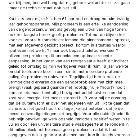
wel blij mee, ben wel bang dat mij gehoor wel achter uit zal gaan
,maar de techniek staat ook niet stil.
Kort iets over mijzelf: ik ben 61 jaar oud en draag nu ruim twintig
jaar gehoorapparaten. Mijn probleem is een erfelijke aandoening
van de gehoorzenuw met als gevolg een uitval van hoge tonen,
ook het laagste bereik geeft problemen. Tot nu toe blijven het
voor mij vooral hulpmiddelen: iemand die binnensmonds spreekt,
met een afgewend gezicht spreekt, kortom in situaties waarbij
lipaflezen niet werkt ? maar ook bepaald telefoonverkeer ?
blijven een probleem; dit ondanks een optimale recente
aanpassing. In het kader van een reorganisatie heeft dit indirect
geleid tot ontslag bij mijn werkgever waar ik ruim 18 jaar werkte
omdat telefoonverkeer in een ruimte met meerdere pratende
collega?s problemen opleverde. Tegelijkertijd heb ik ook de
vermoeidheid ervaren die een gehoorprobleem met zich mee
brengt (vaak gepaard gaande met hoofdpijn): je ?hoort? nooit
zomaar iets maar bent altijd bezig met actief luisteren en dat
kost veel energie. Het meest storend blijft voor mij de ervaring
dat de buitenwacht er over het algemeen van uit lijkt te gaan dat
als je iets niet goed hoort dit tegelijkertijd betekent dat je de
meest eenvoudige dingen niet begrijpt. Voor alle duidelijkheid: ik
heb mijn onvrijwillige werkloosheid inmiddels positief weten in te
vullen door een universitaire studie wijsbegeerte af te ronden! In
dit milieu bleek het helemaal geen probleem: nadat ik had
aangegeven dat ik gehoorproblemen had, kon ik steeds vooraan