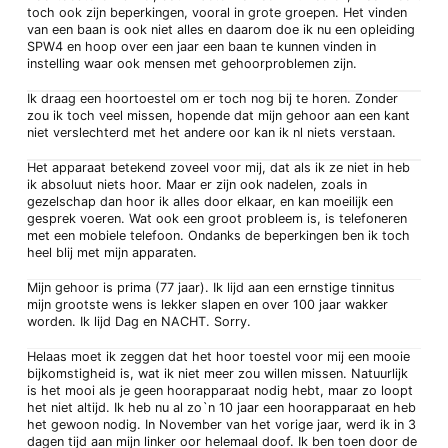
toch ook zijn beperkingen, vooral in grote groepen. Het vinden
van een baan is ook niet alles en daarom doe ik nu een opleiding
SPW4 en hoop over een jaar een baan te kunnen vinden in
instelling waar ook mensen met gehoorproblemen zijn.
Ik draag een hoortoestel om er toch nog bij te horen. Zonder
zou ik toch veel missen, hopende dat mijn gehoor aan een kant
niet verslechterd met het andere oor kan ik nl niets verstaan.
Het apparaat betekend zoveel voor mij, dat als ik ze niet in heb
ik absoluut niets hoor. Maar er zijn ook nadelen, zoals in
gezelschap dan hoor ik alles door elkaar, en kan moeilijk een
gesprek voeren. Wat ook een groot probleem is, is telefoneren
met een mobiele telefoon. Ondanks de beperkingen ben ik toch
heel blij met mijn apparaten.
Mijn gehoor is prima (77 jaar). Ik lijd aan een ernstige tinnitus
mijn grootste wens is lekker slapen en over 100 jaar wakker
worden. Ik lijd Dag en NACHT. Sorry.
Helaas moet ik zeggen dat het hoor toestel voor mij een mooie
bijkomstigheid is, wat ik niet meer zou willen missen. Natuurlijk
is het mooi als je geen hoorapparaat nodig hebt, maar zo loopt
het niet altijd. Ik heb nu al zo`n 10 jaar een hoorapparaat en heb
het gewoon nodig. In November van het vorige jaar, werd ik in 3
dagen tijd aan mijn linker oor helemaal doof. Ik ben toen door de