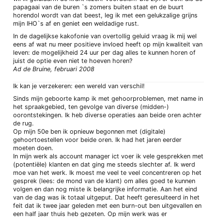
papagaai van de buren `s zomers buiten staat en de buurt
horendol wordt van dat beest, leg ik met een gelukzalige grijns
mijn IHO`s af en geniet een weldadige rust.
In de dagelijkse kakofonie van overtollig geluid vraag ik mij wel
eens af wat nu meer positieve invloed heeft op mijn kwaliteit van
leven: de mogelijkheid 24 uur per dag alles te kunnen horen of
juist de optie even niet te hoeven horen?
Ad de Bruine, februari 2008
Ik kan je verzekeren: een wereld van verschil!
Sinds mijn geboorte kamp ik met gehoorproblemen, met name in
het spraakgebied, ten gevolge van diverse (midden-)
oorontstekingen. Ik heb diverse operaties aan beide oren achter
de rug.
Op mijn 50e ben ik opnieuw begonnen met (digitale)
gehoortoestellen voor beide oren. Ik had het jaren eerder
moeten doen.
In mijn werk als account manager ict voer ik vele gesprekken met
(potentiële) klanten en dat ging me steeds slechter af. Ik werd
moe van het werk. Ik moest me veel te veel concentreren op het
gesprek (lees: de mond van de klant) om alles goed te kunnen
volgen en dan nog miste ik belangrijke informatie. Aan het eind
van de dag was ik totaal uitgeput. Dat heeft geresulteerd in het
feit dat ik twee jaar geleden met een burn-out ben uitgevallen en
een half jaar thuis heb gezeten. Op mijn werk was er