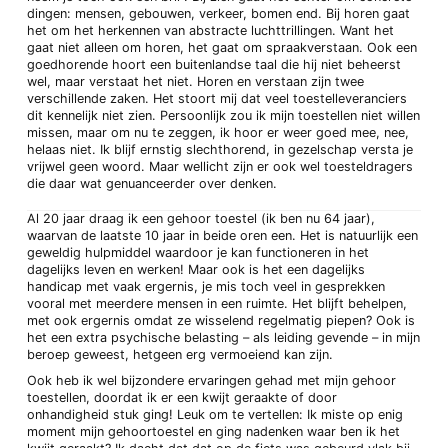
dingen: mensen, gebouwen, verkeer, bomen end. Bij horen gaat
het om het herkennen van abstracte luchttrillingen. Want het
gaat niet alleen om horen, het gaat om spraakverstaan. Ook een
goedhorende hoort een buitenlandse taal die hij niet beheerst
wel, maar verstaat het niet. Horen en verstaan zijn twee
verschillende zaken. Het stoort mij dat veel toestelleveranciers
dit kennelijk niet zien. Persoonlijk zou ik mijn toestellen niet willen
missen, maar om nu te zeggen, ik hoor er weer goed mee, nee,
helaas niet. Ik blijf ernstig slechthorend, in gezelschap versta je
vrijwel geen woord. Maar wellicht zijn er ook wel toesteldragers
die daar wat genuanceerder over denken.
Al 20 jaar draag ik een gehoor toestel (ik ben nu 64 jaar),
waarvan de laatste 10 jaar in beide oren een. Het is natuurlijk een
geweldig hulpmiddel waardoor je kan functioneren in het
dagelijks leven en werken! Maar ook is het een dagelijks
handicap met vaak ergernis, je mis toch veel in gesprekken
vooral met meerdere mensen in een ruimte. Het blijft behelpen,
met ook ergernis omdat ze wisselend regelmatig piepen? Ook is
het een extra psychische belasting – als leiding gevende – in mijn
beroep geweest, hetgeen erg vermoeiend kan zijn.
Ook heb ik wel bijzondere ervaringen gehad met mijn gehoor
toestellen, doordat ik er een kwijt geraakte of door
onhandigheid stuk ging! Leuk om te vertellen: Ik miste op enig
moment mijn gehoortoestel en ging nadenken waar ben ik het