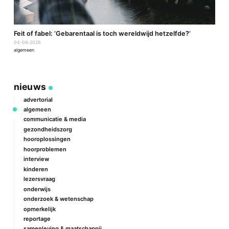
a
Feit of fabel: ‘Gebarentaal is toch wereldwijd hetzelfde?’
P
04-08-2026
2
algemeen
a
nieuws
advertorial
algemeen
communicatie & media
gezondheidszorg
hooroplossingen
hoorproblemen
interview
kinderen
lezersvraag
onderwijs
onderzoek & wetenschap
opmerkelijk
reportage
samenleving & maatschappij