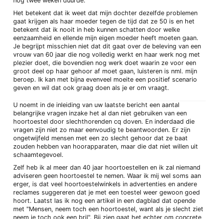
nog twee weken duurde.
Het betekent dat ik weet dat mijn dochter dezelfde problemen
gaat krijgen als haar moeder tegen de tijd dat ze 50 is en het
betekent dat ik nooit in heb kunnen schatten door welke
eenzaamheid en ellende mijn eigen moeder heeft moeten gaan.
Je begrijpt misschien niet dat dit gaat over de beleving van een
vrouw van 60 jaar die nog volledig werkt en haar werk nog met
plezier doet, die bovendien nog werk doet waarin ze voor een
groot deel op haar gehoor af moet gaan, luisteren is nml. mijn
beroep. Ik kan met bijna evenveel moeite een positief scenario
geven en wil dat ook graag doen als je er om vraagt.
U noemt in de inleiding van uw laatste bericht een aantal
belangrijke vragen inzake het al dan niet gebruiken van een
hoortoestel door slechthorenden cq doven. En inderdaad die
vragen zijn niet zo maar eenvoudig te beantwoorden. Er zijn
ongetwijfeld mensen met een zo slecht gehoor dat ze baat
zouden hebben van hoorapparaten, maar die dat niet willen uit
schaamtegevoel.
Zelf heb ik al meer dan 40 jaar hoortoestellen en ik zal niemand
adviseren geen hoortoestel te nemen. Waar ik mij wel soms aan
erger, is dat veel hoortoestelwinkels in advertenties en andere
reclames suggereren dat je met een toestel weer gewoon goed
hoort. Laatst las ik nog een artikel in een dagblad dat opende
met "Mensen, neem toch een hoortoestel, want als je slecht ziet
neem je toch ook een bril". Bij zien gaat het echter om concrete