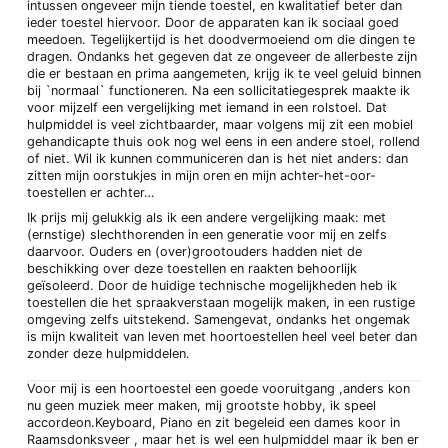
intussen ongeveer mijn tiende toestel, en kwalitatief beter dan
ieder toestel hiervoor. Door de apparaten kan ik sociaal goed
meedoen. Tegelijkertijd is het doodvermoeiend om die dingen te
dragen. Ondanks het gegeven dat ze ongeveer de allerbeste zijn
die er bestaan en prima aangemeten, krijg ik te veel geluid binnen
bij `normaal` functioneren. Na een sollicitatiegesprek maakte ik
voor mijzelf een vergelijking met iemand in een rolstoel. Dat
hulpmiddel is veel zichtbaarder, maar volgens mij zit een mobiel
gehandicapte thuis ook nog wel eens in een andere stoel, rollend
of niet. Wil ik kunnen communiceren dan is het niet anders: dan
zitten mijn oorstukjes in mijn oren en mijn achter-het-oor-
toestellen er achter…
Ik prijs mij gelukkig als ik een andere vergelijking maak: met
(ernstige) slechthorenden in een generatie voor mij en zelfs
daarvoor. Ouders en (over)grootouders hadden niet de
beschikking over deze toestellen en raakten behoorlijk
geïsoleerd. Door de huidige technische mogelijkheden heb ik
toestellen die het spraakverstaan mogelijk maken, in een rustige
omgeving zelfs uitstekend. Samengevat, ondanks het ongemak
is mijn kwaliteit van leven met hoortoestellen heel veel beter dan
zonder deze hulpmiddelen.
Voor mij is een hoortoestel een goede vooruitgang ,anders kon
nu geen muziek meer maken, mij grootste hobby, ik speel
accordeon.Keyboard, Piano en zit begeleid een dames koor in
Raamsdonksveer , maar het is wel een hulpmiddel maar ik ben er