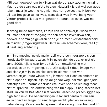
MRI scan geweest om te kijken wat de oorzaak zou kunnen zijn.
Maar op de scan was niets te zien. Natuurlijk is dat wel een goed
teken, maar je weet nu nog niet wat het geweest is. Ik ben wel
blij dat het geen tumor was, want daar was ik wel bang voor.
Verder probeer ik dus met gehoor apparaat te leven, wat me
goed doet.
Ik draag beide toestellen, ze zijn een noodzakelijk kwaad voor
mij, maar het biedt toegang tot een betere levenskwaliteit,
hoewel in sommige gevallen hoop je op meer verstaanbaarheid
en minder (omgeving)lawaai. De fase van schamen voor, die ligt
al heel lang achter mij.
In mijn omgeving incluis mailer zelf word een hoorapp als een
noodzakelijk kwaad gezien. Mijn inzien zien de app. er niet uit
anno 2008, kijk is naar bv de telefoon ontwikkeling met
oorstukjes en vormgeving, app. zijn walgelijk duur, imago van
audicien zijn mijn inzien niet terecht als verkoper van
versterkertjes, dure winkel etc , jammer dat Hans en anderen er
niet dieper op ingaan, zijn op de goede weg, normaal geprijsde
batterijen etc , normale service etc, over hoor brillen nog maar
niet te spreken , de ontwikkeling van hulp app. is nog steeds het
stadium van CHINA Made niet voorbij, alleen de prijzen liggen op
high tech nivo. De behandelingen in bv aud centra duren een
eeuwigheid en lange tot zeer lange wachttijden en aanvraag
behandeling. Pascal mailer spreekt uit ervaring misschien wel 40