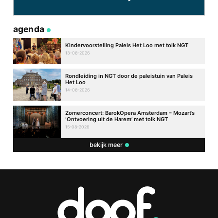
agenda
Kindervoorstelling Paleis Het Loo met tolk NGT
13-08-2026
Rondleiding in NGT door de paleistuin van Paleis
Het Loo
14-08-2026
Zomerconcert: BarokOpera Amsterdam – Mozart’s
‘Ontvoering uit de Harem’ met tolk NGT
15-08-2026
bekijk meer