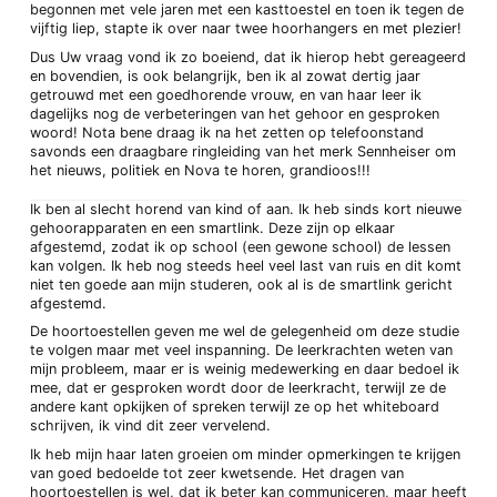
begonnen met vele jaren met een kasttoestel en toen ik tegen de
vijftig liep, stapte ik over naar twee hoorhangers en met plezier!
Dus Uw vraag vond ik zo boeiend, dat ik hierop hebt gereageerd
en bovendien, is ook belangrijk, ben ik al zowat dertig jaar
getrouwd met een goedhorende vrouw, en van haar leer ik
dagelijks nog de verbeteringen van het gehoor en gesproken
woord! Nota bene draag ik na het zetten op telefoonstand
savonds een draagbare ringleiding van het merk Sennheiser om
het nieuws, politiek en Nova te horen, grandioos!!!
Ik ben al slecht horend van kind of aan. Ik heb sinds kort nieuwe
gehoorapparaten en een smartlink. Deze zijn op elkaar
afgestemd, zodat ik op school (een gewone school) de lessen
kan volgen. Ik heb nog steeds heel veel last van ruis en dit komt
niet ten goede aan mijn studeren, ook al is de smartlink gericht
afgestemd.
De hoortoestellen geven me wel de gelegenheid om deze studie
te volgen maar met veel inspanning. De leerkrachten weten van
mijn probleem, maar er is weinig medewerking en daar bedoel ik
mee, dat er gesproken wordt door de leerkracht, terwijl ze de
andere kant opkijken of spreken terwijl ze op het whiteboard
schrijven, ik vind dit zeer vervelend.
Ik heb mijn haar laten groeien om minder opmerkingen te krijgen
van goed bedoelde tot zeer kwetsende. Het dragen van
hoortoestellen is wel, dat ik beter kan communiceren, maar heeft