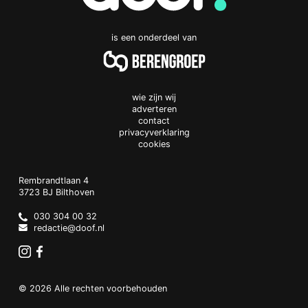
is een onderdeel van
wie zijn wij
adverteren
contact
privacyverklaring
cookies
Doof.nl
work
Rembrandtlaan 4
3723 BJ
Bilthoven
The
Netherlands
030 304 00 32
redactie@doof.nl
Instagram
Facebook
© 2026 Alle rechten voorbehouden