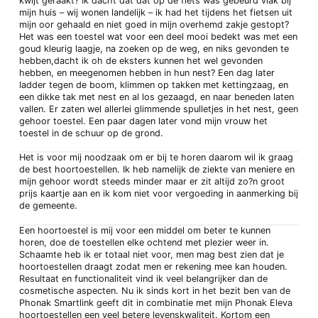
kwijt geraakt? Ik dacht dat dat op de fiets was gebeurd vlak bij
mijn huis – wij wonen landelijk – ik had het tijdens het fietsen uit
mijn oor gehaald en niet goed in mijn overhemd zakje gestopt?
Het was een toestel wat voor een deel mooi bedekt was met een
goud kleurig laagje, na zoeken op de weg, en niks gevonden te
hebben,dacht ik oh de eksters kunnen het wel gevonden
hebben, en meegenomen hebben in hun nest? Een dag later
ladder tegen de boom, klimmen op takken met kettingzaag, en
een dikke tak met nest en al los gezaagd, en naar beneden laten
vallen. Er zaten wel allerlei glimmende spulletjes in het nest, geen
gehoor toestel. Een paar dagen later vond mijn vrouw het
toestel in de schuur op de grond.
Het is voor mij noodzaak om er bij te horen daarom wil ik graag
de best hoortoestellen. Ik heb namelijk de ziekte van meniere en
mijn gehoor wordt steeds minder maar er zit altijd zo?n groot
prijs kaartje aan en ik kom niet voor vergoeding in aanmerking bij
de gemeente.
Een hoortoestel is mij voor een middel om beter te kunnen
horen, doe de toestellen elke ochtend met plezier weer in.
Schaamte heb ik er totaal niet voor, men mag best zien dat je
hoortoestellen draagt zodat men er rekening mee kan houden.
Resultaat en functionaliteit vind ik veel belangrijker dan de
cosmetische aspecten. Nu ik sinds kort in het bezit ben van de
Phonak Smartlink geeft dit in combinatie met mijn Phonak Eleva
hoortoestellen een veel betere levenskwaliteit. Kortom een