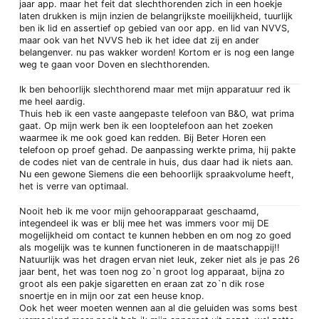
jaar app. maar het feit dat slechthorenden zich in een hoekje
laten drukken is mijn inzien de belangrijkste moeilijkheid, tuurlijk
ben ik lid en assertief op gebied van oor app. en lid van NVVS,
maar ook van het NVVS heb ik het idee dat zij en ander
belangenver. nu pas wakker worden! Kortom er is nog een lange
weg te gaan voor Doven en slechthorenden.
Ik ben behoorlijk slechthorend maar met mijn apparatuur red ik
me heel aardig.
Thuis heb ik een vaste aangepaste telefoon van B&O, wat prima
gaat. Op mijn werk ben ik een looptelefoon aan het zoeken
waarmee ik me ook goed kan redden. Bij Beter Horen een
telefoon op proef gehad. De aanpassing werkte prima, hij pakte
de codes niet van de centrale in huis, dus daar had ik niets aan.
Nu een gewone Siemens die een behoorlijk spraakvolume heeft,
het is verre van optimaal.
Nooit heb ik me voor mijn gehoorapparaat geschaamd,
integendeel ik was er blij mee het was immers voor mij DE
mogelijkheid om contact te kunnen hebben en om nog zo goed
als mogelijk was te kunnen functioneren in de maatschappij!!
Natuurlijk was het dragen ervan niet leuk, zeker niet als je pas 26
jaar bent, het was toen nog zo`n groot log apparaat, bijna zo
groot als een pakje sigaretten en eraan zat zo`n dik rose
snoertje en in mijn oor zat een heuse knop.
Ook het weer moeten wennen aan al die geluiden was soms best