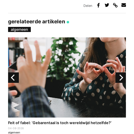
Delen
Deel
Deel
Deel
Deel
via
op
op
via
link
Facebook
Twitter
e-
gerelateerde artikelen
mail
algemeen
a
Feit of fabel: ‘Gebarentaal is toch wereldwijd hetzelfde?’
P
04-08-2026
2
algemeen
a