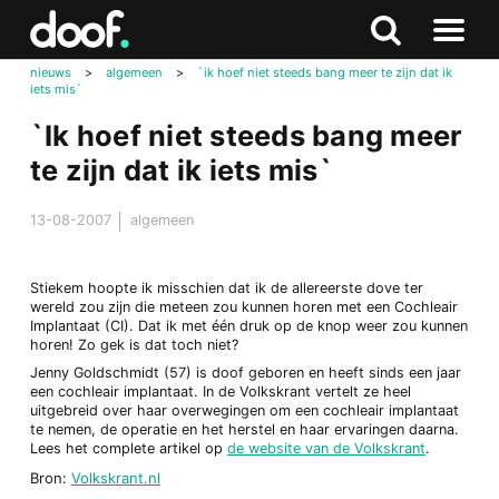
in
Doof.nl
Zoeken
Terug
Zoeken
Naar
naar
nieuws
>
algemeen
>
`ik hoef niet steeds bang meer te zijn dat ik
menu
iets mis`
boven
`Ik hoef niet steeds bang meer
te zijn dat ik iets mis`
13-08-2007
algemeen
Stiekem hoopte ik misschien dat ik de allereerste dove ter
wereld zou zijn die meteen zou kunnen horen met een Cochleair
Implantaat (CI). Dat ik met één druk op de knop weer zou kunnen
horen! Zo gek is dat toch niet?
Jenny Goldschmidt (57) is doof geboren en heeft sinds een jaar
een cochleair implantaat. In de Volkskrant vertelt ze heel
uitgebreid over haar overwegingen om een cochleair implantaat
te nemen, de operatie en het herstel en haar ervaringen daarna.
Lees het complete artikel op
de website van de Volkskrant
.
Bron:
Volkskrant.nl