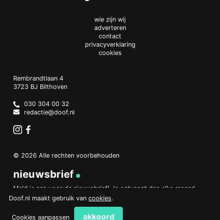
wie zijn wij
adverteren
contact
privacyverklaring
cookies
Doof.nl
work
Rembrandtlaan 4
3723 BJ
Bilthoven
The
Netherlands
030 304 00 32
redactie@doof.nl
Instagram
Facebook
© 2026 Alle rechten voorbehouden
nieuwsbrief
Meld je aan voor de nieuwsbrief! Je ontvangt dan elke maand
een overzicht van het belangrijkste nieuws.
Doof.nl maakt gebruik van
cookies
.
aanmelden
akkoord
Cookies aanpassen