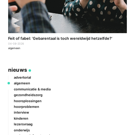
a
Feit of fabel: ‘Gebarentaal is toch wereldwijd hetzelfde?’
P
04-08-2026
2
algemeen
a
nieuws
advertorial
algemeen
communicatie & media
gezondheidszorg
hooroplossingen
hoorproblemen
interview
kinderen
lezersvraag
onderwijs