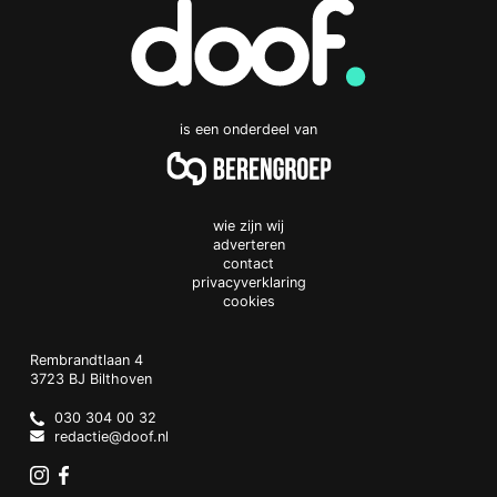
is een onderdeel van
wie zijn wij
adverteren
contact
privacyverklaring
cookies
Doof.nl
work
Rembrandtlaan 4
3723 BJ
Bilthoven
The
Netherlands
030 304 00 32
redactie@doof.nl
Instagram
Facebook