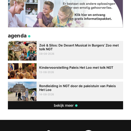
agenda
Zoë & Silos: De Desert Musical in Burgers’ Zoo met
tolk NGT
08-08-2026
Kindervoorstelling Paleis Het Loo met tolk NGT
13-08-2026
Rondleiding in NGT door de paleistuin van Paleis
Het Loo
14-08-2026
bekijk meer