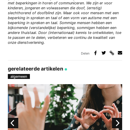
met beperkingen in horen of communiceren. We zijn er voor
kinderen, jongeren en volwassenen die doof, (ernstig)
slechthorend of doofblind zijn. Maar ook voor mensen met een
beperking in spreken en taal of een vorm van autisme met een
beperking in spreken en taal. Sommige mensen hebben een
bijkomende (verstandelijke) beperking, sommigen hebben een
andere thuistaal. Door (internationaal) kennis te ontwikkelen, toe
te passen en te delen, verbeteren we continu de kwaliteit van
onze dienstverlening.
Delen
Deel
Deel
Deel
Deel
via
op
op
via
link
Facebook
Twitter
e-
gerelateerde artikelen
mail
algemeen