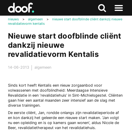
in
Doof.nl
Zoeken
Terug
Zoeken
Naar
naar
nieuws
>
algemeen
>
nieuwe start doofblinde cliënt dankzij nieuwe
menu
revalidatievorm kentalis
boven
Nieuwe start doofblinde cliënt
dankzij nieuwe
revalidatievorm Kentalis
14-06-2013
algemeen
Sinds kort heeft Kentalis een nieuw zorgaanbod voor
volwassenen met doofblindheid: Meerdaagse Intensieve
Revalidatie in een ‘revalidatiehuis’ in Sint-Michielsgestel. Cliënten
gaan hier een aantal maanden zeer intensief aan de slag met
diverse trainingen.
De eerste cliënt, Jan, rondde onlangs zijn revalidatieperiode af
en kon dankzij het geleerde een nieuwe start maken. 'Jan volgt
nu een opleiding en is op kamers gaan wonen', aldus Nicole de
Beer, revalidatietherapeut van het revalidatiehuis.