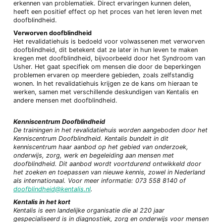
erkennen van problematiek. Direct ervaringen kunnen delen,
heeft een positief effect op het proces van het leren leven met
doofblindheid.
Verworven doofblindheid
Het revalidatiehuis is bedoeld voor volwassenen met verworven
doofblindheid, dit betekent dat ze later in hun leven te maken
kregen met doofblindheid, bijvoorbeeld door het Syndroom van
Usher. Het gaat specifiek om mensen die door de beperkingen
problemen ervaren op meerdere gebieden, zoals zelfstandig
wonen. In het revalidatiehuis krijgen ze de kans om hieraan te
werken, samen met verschillende deskundigen van Kentalis en
andere mensen met doofblindheid.
Kenniscentrum Doofblindheid
De trainingen in het revalidatiehuis worden aangeboden door het
Kenniscentrum Doofblindheid. Kentalis bundelt in dit
kenniscentrum haar aanbod op het gebied van onderzoek,
onderwijs, zorg, werk en begeleiding aan mensen met
doofblindheid. Dit aanbod wordt voortdurend ontwikkeld door
het zoeken en toepassen van nieuwe kennis, zowel in Nederland
als internationaal. Voor meer informatie: 073 558 8140 of
doofblindheid@kentalis.nl
.
Kentalis in het kort
Kentalis is een landelijke organisatie die al 220 jaar
gespecialiseerd is in diagnostiek, zorg en onderwijs voor mensen