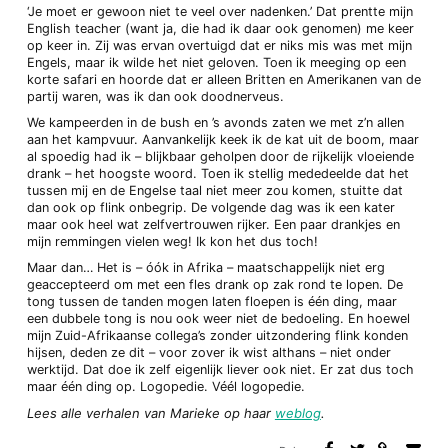
‘Je moet er gewoon niet te veel over nadenken.’ Dat prentte mijn
English teacher (want ja, die had ik daar ook genomen) me keer
op keer in. Zij was ervan overtuigd dat er niks mis was met mijn
Engels, maar ik wilde het niet geloven. Toen ik meeging op een
korte safari en hoorde dat er alleen Britten en Amerikanen van de
partij waren, was ik dan ook doodnerveus.
We kampeerden in de bush en ’s avonds zaten we met z’n allen
aan het kampvuur. Aanvankelijk keek ik de kat uit de boom, maar
al spoedig had ik – blijkbaar geholpen door de rijkelijk vloeiende
drank – het hoogste woord. Toen ik stellig mededeelde dat het
tussen mij en de Engelse taal niet meer zou komen, stuitte dat
dan ook op flink onbegrip. De volgende dag was ik een kater
maar ook heel wat zelfvertrouwen rijker. Een paar drankjes en
mijn remmingen vielen weg! Ik kon het dus toch!
Maar dan… Het is – óók in Afrika – maatschappelijk niet erg
geaccepteerd om met een fles drank op zak rond te lopen. De
tong tussen de tanden mogen laten floepen is één ding, maar
een dubbele tong is nou ook weer niet de bedoeling. En hoewel
mijn Zuid-Afrikaanse collega’s zonder uitzondering flink konden
hijsen, deden ze dit – voor zover ik wist althans – niet onder
werktijd. Dat doe ik zelf eigenlijk liever ook niet. Er zat dus toch
maar één ding op. Logopedie. Véél logopedie.
Lees alle verhalen van Marieke op haar
weblog
.