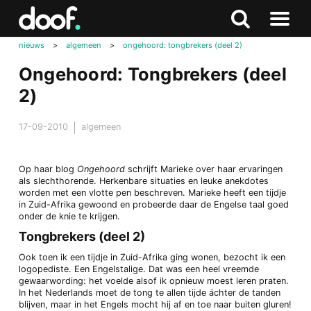
in
Doof.nl
Zoeken
Terug
Zoeken
Naar
naar
nieuws
>
algemeen
>
ongehoord: tongbrekers (deel 2)
menu
boven
Ongehoord: Tongbrekers (deel
2)
17-09-2010
algemeen
Op haar blog
Ongehoord
schrijft Marieke over haar ervaringen
als slechthorende. Herkenbare situaties en leuke anekdotes
worden met een vlotte pen beschreven. Marieke heeft een tijdje
in Zuid-Afrika gewoond en probeerde daar de Engelse taal goed
onder de knie te krijgen.
Tongbrekers (deel 2)
Ook toen ik een tijdje in Zuid-Afrika ging wonen, bezocht ik een
logopediste. Een Engelstalige. Dat was een heel vreemde
gewaarwording: het voelde alsof ik opnieuw moest leren praten.
In het Nederlands moet de tong te allen tijde áchter de tanden
blijven, maar in het Engels mocht hij af en toe naar buiten gluren!