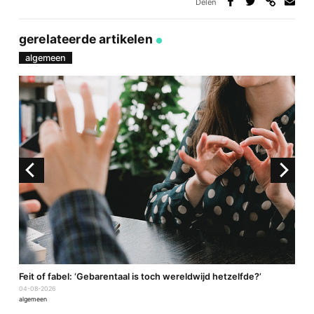
Delen
Deel
Deel
Deel
Deel
via
op
op
via
link
Facebook
Twitter
e-
gerelateerde artikelen
mail
algemeen
a
Feit of fabel: ‘Gebarentaal is toch wereldwijd hetzelfde?’
P
04-08-2026
2
algemeen
a