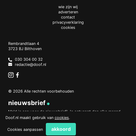
wie zijn wij
adverteren
contact
privacyverklaring
cookies
Doof.nl
work
Rembrandtlaan 4
3723 BJ
Bilthoven
The
Netherlands
030 304 00 32
redactie@doof.nl
Instagram
Facebook
© 2026 Alle rechten voorbehouden
nieuwsbrief
Meld je aan voor de nieuwsbrief! Je ontvangt dan elke maand
een overzicht van het belangrijkste nieuws.
Doof.nl maakt gebruik van
cookies
.
aanmelden
akkoord
Cookies aanpassen