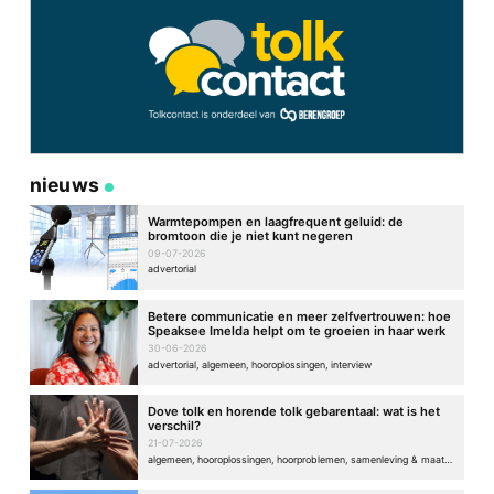
nieuws
Warmtepompen en laagfrequent geluid: de
bromtoon die je niet kunt negeren
09-07-2026
advertorial
Betere communicatie en meer zelfvertrouwen: hoe
Speaksee Imelda helpt om te groeien in haar werk
30-06-2026
advertorial, algemeen, hooroplossingen, interview
Dove tolk en horende tolk gebarentaal: wat is het
verschil?
21-07-2026
algemeen, hooroplossingen, hoorproblemen, samenleving & maatschappij