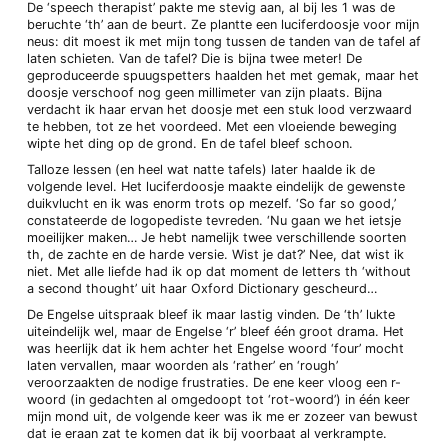
De ‘speech therapist’ pakte me stevig aan, al bij les 1 was de
beruchte ‘th’ aan de beurt. Ze plantte een luciferdoosje voor mijn
neus: dit moest ik met mijn tong tussen de tanden van de tafel af
laten schieten. Van de tafel? Die is bijna twee meter! De
geproduceerde spuugspetters haalden het met gemak, maar het
doosje verschoof nog geen millimeter van zijn plaats. Bijna
verdacht ik haar ervan het doosje met een stuk lood verzwaard
te hebben, tot ze het voordeed. Met een vloeiende beweging
wipte het ding op de grond. En de tafel bleef schoon.
Talloze lessen (en heel wat natte tafels) later haalde ik de
volgende level. Het luciferdoosje maakte eindelijk de gewenste
duikvlucht en ik was enorm trots op mezelf. ‘So far so good,’
constateerde de logopediste tevreden. ‘Nu gaan we het ietsje
moeilijker maken… Je hebt namelijk twee verschillende soorten
th, de zachte en de harde versie. Wist je dat?’ Nee, dat wist ik
niet. Met alle liefde had ik op dat moment de letters th ‘without
a second thought’ uit haar Oxford Dictionary gescheurd…
De Engelse uitspraak bleef ik maar lastig vinden. De ‘th’ lukte
uiteindelijk wel, maar de Engelse ‘r’ bleef één groot drama. Het
was heerlijk dat ik hem achter het Engelse woord ‘four’ mocht
laten vervallen, maar woorden als ‘rather’ en ‘rough’
veroorzaakten de nodige frustraties. De ene keer vloog een r-
woord (in gedachten al omgedoopt tot ‘rot-woord’) in één keer
mijn mond uit, de volgende keer was ik me er zozeer van bewust
dat ie eraan zat te komen dat ik bij voorbaat al verkrampte.