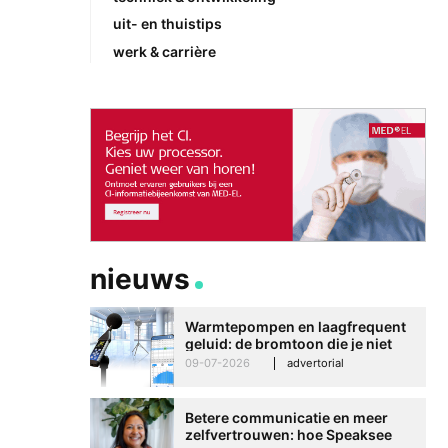
uit- en thuistips
werk & carrière
nieuws
Warmtepompen en laagfrequent
geluid: de bromtoon die je niet
kunt negeren
09-07-2026
advertorial
Betere communicatie en meer
zelfvertrouwen: hoe Speaksee