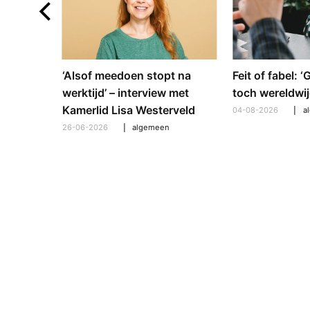
e en
‘Alsof meedoen stopt na
Feit of fabel: 
: hoe
werktijd’ – interview met
toch wereldwij
pt om te
Kamerlid Lisa Westerveld
04-08-2026
a
26-06-2026
algemeen
l
,
algemeen
,
hooroplossingen
,
interview