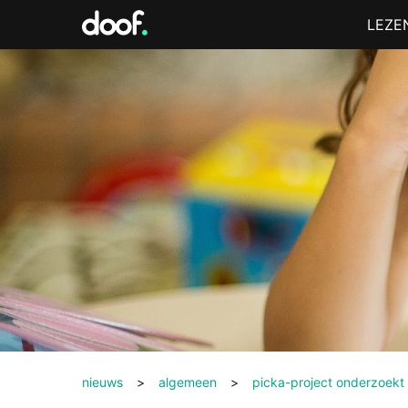
in
Menu
LEZE
Doof.nl
nieuws
>
algemeen
>
picka-project onderzoekt