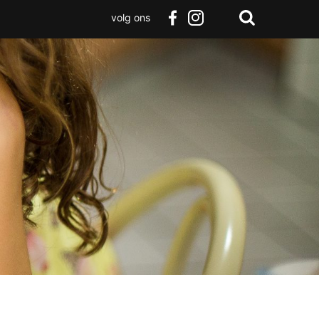
volg ons
Zoeken
Terug
facebook
instagram
Zoeken
naar
boven