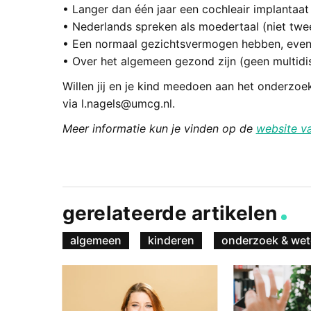
• Langer dan één jaar een cochleair implantaat
• Nederlands spreken als moedertaal (niet twee
• Een normaal gezichtsvermogen hebben, eventu
• Over het algemeen gezond zijn (geen multidisc
Willen jij en je kind meedoen aan het onderzo
via l.nagels@umcg.nl.
Meer informatie kun je vinden op de
website v
gerelateerde artikelen
algemeen
kinderen
onderzoek & we