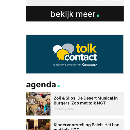
bekijk meer
agenda
Zoë & Silos: De Desert Musical in
Burgers’ Zoo met tolk NGT
08-08-2026
Kindervoorstelling Paleis Het Loo
met tolk NGT