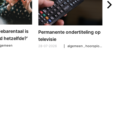
‘Gebarentaal is
Dove tol
Permanente ondertiteling op
d hetzelfde?’
gebarent
televisie
verschil
lgemeen
28-07-2026
algemeen
,
hooroplossingen
,
hoorpro
21-07-2026