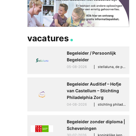
Betere communicati
vacatures
meer zelfvertrouwen
Speaksee Imelda hel
Begeleider / Persoonlijk
groeien in haar werk
Begeleider
30-06-2026
advertoria
05-08-2026
stellaluna, de punt (drenthe)
Begeleider Auditief – Hofje
van Castellum – Stichting
Philadelphia Zorg
04-08-2026
stichting philadelphia zorg, den haag
Begeleider zonder diploma |
Scheveningen
30-07-2026
koninklijke kentalis, scheveningen