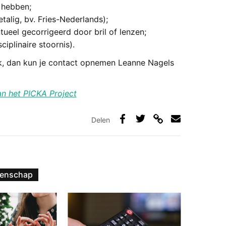
 hebben;
talig, bv. Fries-Nederlands);
eel gecorrigeerd door bril of lenzen;
iplinaire stoornis).
ek, dan kun je contact opnemen Leanne Nagels
an het PICKA Project
Delen
Deel
Deel
Deel
Deel
via
op
op
via
link
Facebook
Twitter
e-
mail
tenschap