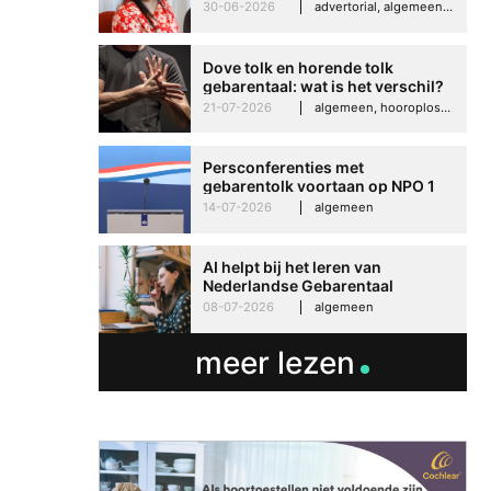
Imelda helpt om te groeien in
30-06-2026
advertorial, algemeen, hooroplossingen, interview
haar werk
Dove tolk en horende tolk
gebarentaal: wat is het verschil?
21-07-2026
algemeen, hooroplossingen, hoorproblemen, samenleving & maatschappij
Persconferenties met
gebarentolk voortaan op NPO 1
Extra
14-07-2026
algemeen
AI helpt bij het leren van
Nederlandse Gebarentaal
08-07-2026
algemeen
meer lezen