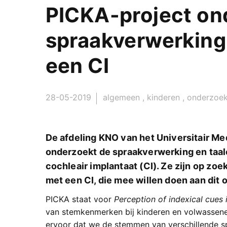
PICKA-project on
spraakverwerking
een CI
28-05-2019
algemeen
,
kinderen
,
onderzoek
De afdeling KNO van het Universitair 
onderzoekt de spraakverwerking en taal
cochleair implantaat (CI). Ze zijn op zoe
met een CI, die mee willen doen aan dit
PICKA staat voor
Perception of indexical cues 
van stemkenmerken bij kinderen en volwassen
ervoor dat we de stemmen van verschillende s