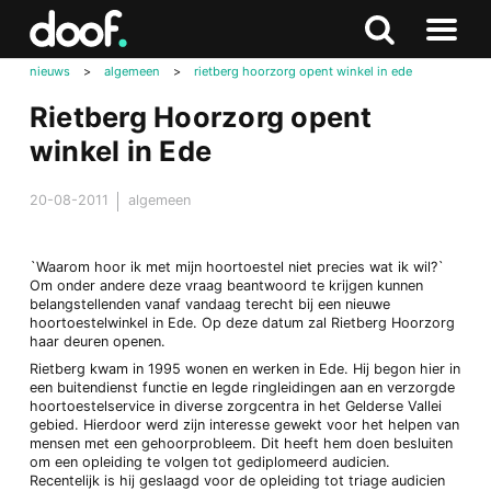
in
Doof.nl
Zoeken
Terug
Zoeken
Naar
naar
nieuws
>
algemeen
>
rietberg hoorzorg opent winkel in ede
menu
boven
Rietberg Hoorzorg opent
winkel in Ede
20-08-2011
algemeen
`Waarom hoor ik met mijn hoortoestel niet precies wat ik wil?`
Om onder andere deze vraag beantwoord te krijgen kunnen
belangstellenden vanaf vandaag terecht bij een nieuwe
hoortoestelwinkel in Ede. Op deze datum zal Rietberg Hoorzorg
haar deuren openen.
Rietberg kwam in 1995 wonen en werken in Ede. Hij begon hier in
een buitendienst functie en legde ringleidingen aan en verzorgde
hoortoestelservice in diverse zorgcentra in het Gelderse Vallei
gebied. Hierdoor werd zijn interesse gewekt voor het helpen van
mensen met een gehoorprobleem. Dit heeft hem doen besluiten
om een opleiding te volgen tot gediplomeerd audicien.
Recentelijk is hij geslaagd voor de opleiding tot triage audicien