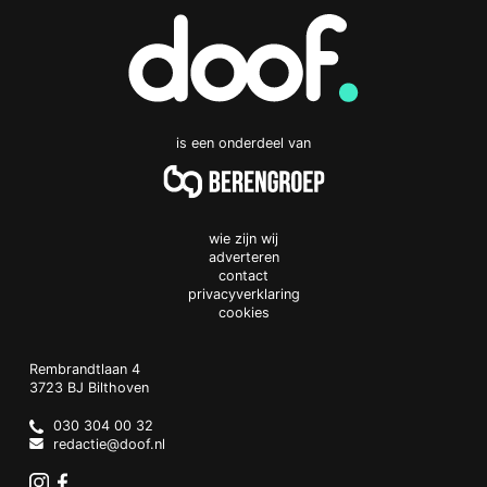
is een onderdeel van
wie zijn wij
adverteren
contact
privacyverklaring
cookies
Doof.nl
work
Rembrandtlaan 4
3723 BJ
Bilthoven
The
Netherlands
030 304 00 32
redactie@doof.nl