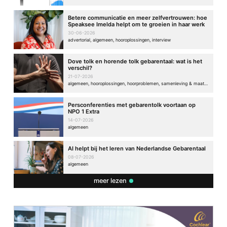
Betere communicatie en meer zelfvertrouwen: hoe
Speaksee Imelda helpt om te groeien in haar werk
30-06-2026
advertorial, algemeen, hooroplossingen, interview
Dove tolk en horende tolk gebarentaal: wat is het
verschil?
21-07-2026
algemeen, hooroplossingen, hoorproblemen, samenleving & maatschappij
Persconferenties met gebarentolk voortaan op
NPO 1 Extra
14-07-2026
algemeen
AI helpt bij het leren van Nederlandse Gebarentaal
08-07-2026
algemeen
meer lezen