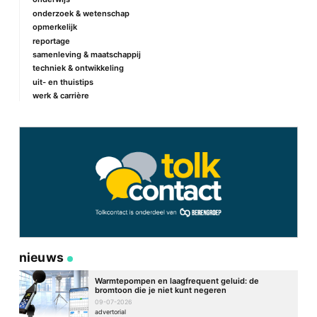
onderzoek & wetenschap
opmerkelijk
reportage
samenleving & maatschappij
techniek & ontwikkeling
uit- en thuistips
werk & carrière
nieuws
Warmtepompen en laagfrequent geluid: de
bromtoon die je niet kunt negeren
09-07-2026
advertorial