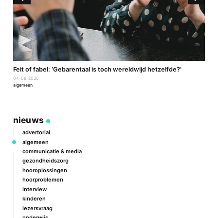
a
Feit of fabel: ‘Gebarentaal is toch wereldwijd hetzelfde?’
P
04-08-2026
2
algemeen
a
nieuws
advertorial
algemeen
communicatie & media
gezondheidszorg
hooroplossingen
hoorproblemen
interview
kinderen
lezersvraag
onderwijs