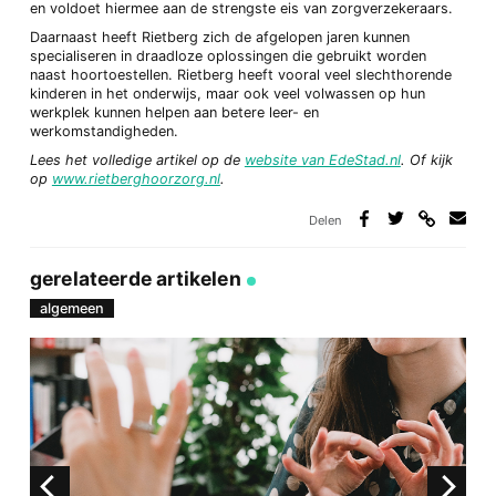
en voldoet hiermee aan de strengste eis van zorgverzekeraars.
Daarnaast heeft Rietberg zich de afgelopen jaren kunnen
specialiseren in draadloze oplossingen die gebruikt worden
naast hoortoestellen. Rietberg heeft vooral veel slechthorende
kinderen in het onderwijs, maar ook veel volwassen op hun
werkplek kunnen helpen aan betere leer- en
werkomstandigheden.
Lees het volledige artikel op de
website van EdeStad.nl
. Of kijk
op
www.rietberghoorzorg.nl
.
Delen
Deel
Deel
Deel
Deel
via
op
op
via
link
Facebook
Twitter
e-
gerelateerde artikelen
mail
algemeen