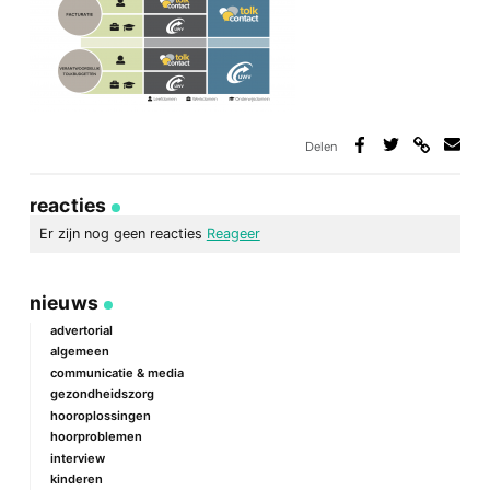
Delen
Deel
Deel
Deel
Deel
via
op
op
via
link
Facebook
Twitter
e-
reacties
mail
Er zijn nog geen reacties
Reageer
geef een reactie
nieuws
Je e-mailadres wordt niet gepubliceerd.
Vereiste velden zijn
gemarkeerd met
*
advertorial
algemeen
Reactie
*
communicatie & media
gezondheidszorg
hooroplossingen
hoorproblemen
interview
kinderen