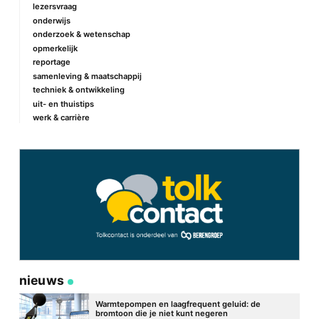
lezersvraag
onderwijs
onderzoek & wetenschap
Naam
*
opmerkelijk
reportage
samenleving & maatschappij
techniek & ontwikkeling
E-mail
*
uit- en thuistips
werk & carrière
Site
nieuws
Warmtepompen en laagfrequent geluid: de
bromtoon die je niet kunt negeren