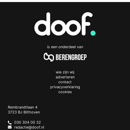
is een onderdeel van
wie zijn wij
adverteren
contact
privacyverklaring
cookies
Doof.nl
work
Rembrandtlaan 4
3723 BJ
Bilthoven
The
Netherlands
030 304 00 32
redactie@doof.nl