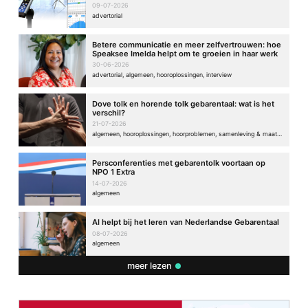
09-07-2026
advertorial
Betere communicatie en meer zelfvertrouwen: hoe
Speaksee Imelda helpt om te groeien in haar werk
30-06-2026
advertorial, algemeen, hooroplossingen, interview
Dove tolk en horende tolk gebarentaal: wat is het
verschil?
21-07-2026
algemeen, hooroplossingen, hoorproblemen, samenleving & maatschappij
Persconferenties met gebarentolk voortaan op
NPO 1 Extra
14-07-2026
algemeen
AI helpt bij het leren van Nederlandse Gebarentaal
08-07-2026
algemeen
meer lezen