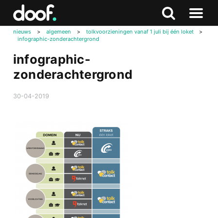
in
Doof.nl
Zoeken
Terug
Zoeken
Naar
naar
nieuws
>
algemeen
>
tolkvoorzieningen vanaf 1 juli bij één loket
>
menu
infographic-zonderachtergrond
boven
infographic-
zonderachtergrond
30-04-2019