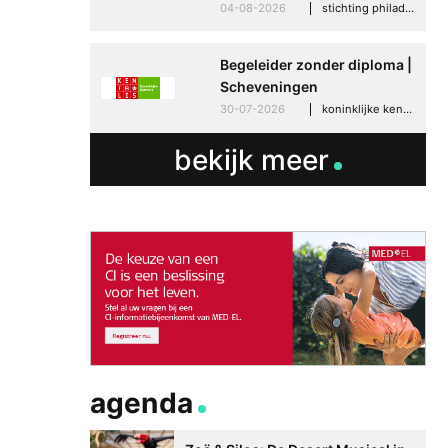
04-08-2026
stichting philadelphia zorg, den haag
Begeleider zonder diploma |
Scheveningen
30-07-2026
koninklijke kentalis, scheveningen
Betere communicati
meer zelfvertrouwen
bekijk meer
Speaksee Imelda hel
groeien in haar werk
30-06-2026
advertoria
agenda