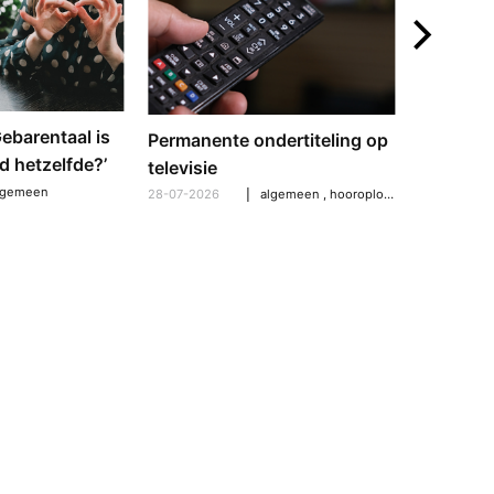
‘Gebarentaal is
Dove tol
Permanente ondertiteling op
d hetzelfde?’
gebarent
televisie
verschil
lgemeen
28-07-2026
algemeen
,
hooroplossingen
,
hoorpro
21-07-2026