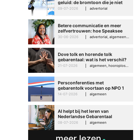
geluid: de bromtoon die je niet
kunt negeren
09-07-2026
advertorial
Betere communicatie en meer
zelfvertrouwen: hoe Speaksee
Imelda helpt om te groeien in
30-06-2026
advertorial, algemeen, hooroplossingen, interview
haar werk
Dove tolk en horende tolk
gebarentaal: wat is het verschil?
21-07-2026
algemeen, hooroplossingen, hoorproblemen, samenleving & maatschappij
Persconferenties met
gebarentolk voortaan op NPO 1
Extra
14-07-2026
algemeen
AI helpt bij het leren van
Nederlandse Gebarentaal
08-07-2026
algemeen
meer lezen