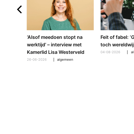
e en
‘Alsof meedoen stopt na
Feit of fabel: 
: hoe
werktijd’ – interview met
toch wereldwij
pt om te
Kamerlid Lisa Westerveld
04-08-2026
a
26-06-2026
algemeen
l
,
algemeen
,
hooroplossingen
,
interview