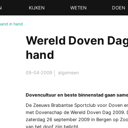
N
KIJKEN
WETEN
DOEN
hand in hand
Wereld Doven Dag
hand
09-04-2009
algemeen
Dovencultuur en beste binnenstad gaan same
De Zeeuws Brabantse Sportclub voor Doven en
met Dovenschap de Wereld Doven Dag 2009. D
zaterdag 26 september 2009 in Bergen op Zoo
van het doof zijn belicht.