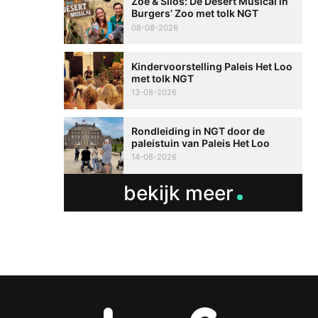
Zoë & Silos: De Desert Musical in
Burgers’ Zoo met tolk NGT
08-08-2026
Kindervoorstelling Paleis Het Loo
met tolk NGT
13-08-2026
Rondleiding in NGT door de
paleistuin van Paleis Het Loo
14-08-2026
bekijk meer