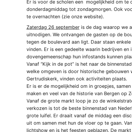
Er is voor de scholen een mogelijkheid om te 
donderdagmiddag tot zondagmorgen. Ook voor 
te overnachten (zie onze website).
Zaterdag 26 september
is de dag waarop we al
uitnodigen. We ontvangen de gasten op de boule
tegen de boulevard aan ligt. Daar staan enkele 
vinden. Er is een gedeelte waarin bedrijven en 
dovengemeenschap hun infostands kunnen pla
Vanaf “Kijk in de pot” is het naar de binnenst
welke omgeven is door historische gebouwen 
Gertrudiskerk, vinden ook activiteiten plaats.
Er is er de mogelijkheid om in groepjes, samen
maken en veel van de historie van Bergen op Z
Vanaf de grote markt loop je zo de winkelstra
verkozen is tot de beste binnenstad van Neder
grote luifel. Er draait vanaf de middag een di
uit om samen met hun de vloer op te gaan. Van
lichtshow en is het feesten geblazen. De mark