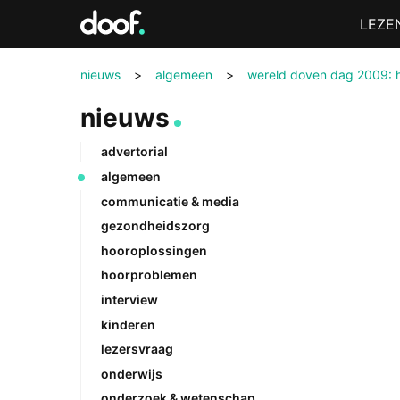
in
Menu
LEZE
Doof.nl
nieuws
>
algemeen
>
wereld doven dag 2009: 
nieuws
advertorial
algemeen
communicatie & media
gezondheidszorg
hooroplossingen
hoorproblemen
interview
kinderen
lezersvraag
onderwijs
onderzoek & wetenschap