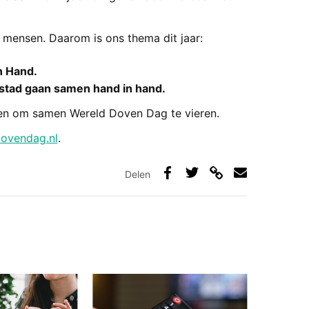
 mensen. Daarom is ons thema dit jaar:
n Hand.
stad gaan samen hand in hand.
en om samen Wereld Doven Dag te vieren.
ovendag.nl
.
Delen
Deel
Deel
Deel
Deel
via
op
op
via
link
Facebook
Twitter
e-
mail