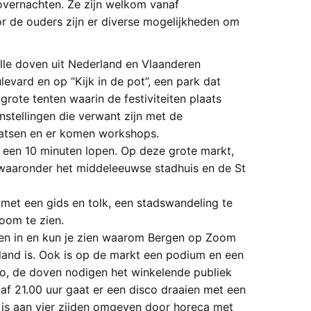
overnachten. Ze zijn welkom vanaf
de ouders zijn er diverse mogelijkheden om
le doven uit Nederland en Vlaanderen
vard en op “Kijk in de pot”, een park dat
grote tenten waarin de festiviteiten plaats
instellingen die verwant zijn met de
atsen en er komen workshops.
ad een 10 minuten lopen. Op deze grote markt,
waaronder het middeleeuwse stadhuis en de St
 met een gids en tolk, een stadswandeling te
oom te zien.
ten in en kun je zien waarom Bergen op Zoom
land is. Ook is op de markt een podium en een
sco, de doven nodigen het winkelende publiek
af 21.00 uur gaat er een disco draaien met een
t is aan vier zijden omgeven door horeca met