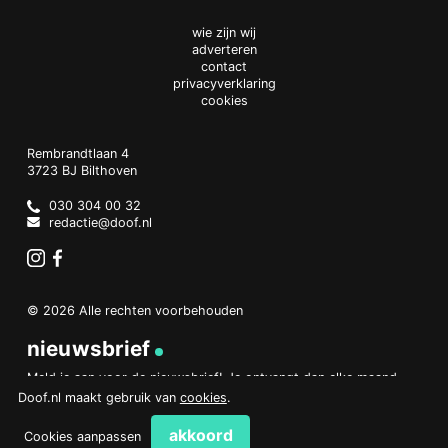
wie zijn wij
adverteren
contact
privacyverklaring
cookies
Doof.nl
work
Rembrandtlaan 4
3723 BJ
Bilthoven
The
Netherlands
030 304 00 32
redactie@doof.nl
Instagram
Facebook
© 2026 Alle rechten voorbehouden
nieuwsbrief
Meld je aan voor de nieuwsbrief! Je ontvangt dan elke maand
een overzicht van het belangrijkste nieuws.
Doof.nl maakt gebruik van
cookies
.
aanmelden
akkoord
Cookies aanpassen