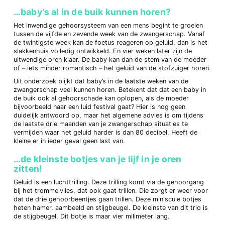
…baby’s al in de buik kunnen horen?
Het inwendige gehoorsysteem van een mens begint te groeien
tussen de vijfde en zevende week van de zwangerschap. Vanaf
de twintigste week kan de foetus reageren op geluid, dan is het
slakkenhuis volledig ontwikkeld. En vier weken later zijn de
uitwendige oren klaar. De baby kan dan de stem van de moeder
of – iets minder romantisch – het geluid van de stofzuiger horen.
Uit onderzoek blijkt dat baby’s in de laatste weken van de
zwangerschap veel kunnen horen. Betekent dat dat een baby in
de buik ook al gehoorschade kan oplopen, als de moeder
bijvoorbeeld naar een luid festival gaat? Hier is nog geen
duidelijk antwoord op, maar het algemene advies is om tijdens
de laatste drie maanden van je zwangerschap situaties te
vermijden waar het geluid harder is dan 80 decibel. Heeft de
kleine er in ieder geval geen last van.
…de kleinste botjes van je lijf in je oren
zitten!
Geluid is een luchttrilling. Deze trilling komt via de gehoorgang
bij het trommelvlies, dat ook gaat trillen. Die zorgt er weer voor
dat de drie gehoorbeentjes gaan trillen. Deze miniscule botjes
heten hamer, aambeeld en stijgbeugel. De kleinste van dit trio is
de stijgbeugel. Dit botje is maar vier milimeter lang.