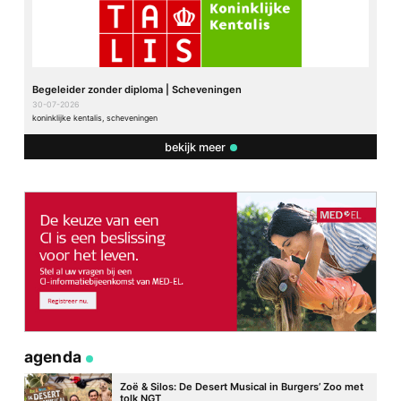
Begeleider zonder diploma | Scheveningen
30-07-2026
koninklijke kentalis, scheveningen
bekijk meer
agenda
Zoë & Silos: De Desert Musical in Burgers’ Zoo met
tolk NGT