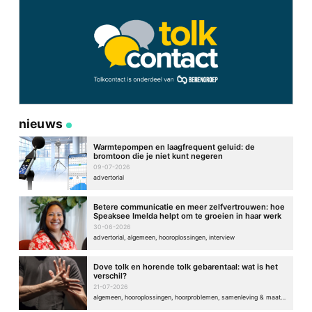
nieuws
Warmtepompen en laagfrequent geluid: de
bromtoon die je niet kunt negeren
09-07-2026
advertorial
Betere communicatie en meer zelfvertrouwen: hoe
Speaksee Imelda helpt om te groeien in haar werk
30-06-2026
advertorial, algemeen, hooroplossingen, interview
Dove tolk en horende tolk gebarentaal: wat is het
verschil?
21-07-2026
algemeen, hooroplossingen, hoorproblemen, samenleving & maatschappij