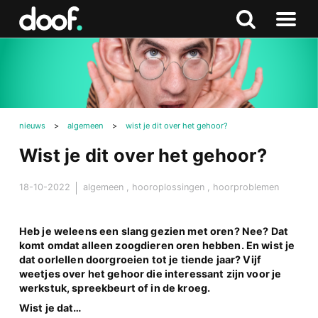
in
Doof.nl
Zoeken
Terug
Zoeken
Naar
naar
menu
boven
nieuws
>
algemeen
>
wist je dit over het gehoor?
Wist je dit over het gehoor?
18-10-2022
algemeen
,
hooroplossingen
,
hoorproblemen
Heb je weleens een slang gezien met oren? Nee? Dat
komt omdat alleen zoogdieren oren hebben. En wist je
dat oorlellen doorgroeien tot je tiende jaar? Vijf
weetjes over het gehoor die interessant zijn voor je
werkstuk, spreekbeurt of in de kroeg.
Wist je dat…