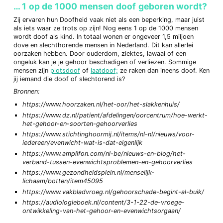
… 1 op de 1000 mensen doof geboren wordt?
Zij ervaren hun Doofheid vaak niet als een beperking, maar juist
als iets waar ze trots op zijn! Nog eens 1 op de 1000 mensen
wordt doof als kind. In totaal wonen er ongeveer 1,5 miljoen
dove en slechthorende mensen in Nederland. Dit kan allerlei
oorzaken hebben. Door ouderdom, ziektes, lawaai of een
ongeluk kan je je gehoor beschadigen of verliezen. Sommige
mensen zijn
plotsdoof
of
laatdoof;
ze raken dan ineens doof. Ken
jij iemand die doof of slechtorend is?
Bronnen:
https://www.hoorzaken.nl/het-oor/het-slakkenhuis/
https://www.dz.nl/patient/afdelingen/oorcentrum/hoe-werkt-
het-gehoor-en-soorten-gehoorverlies
https://www.stichtinghoormij.nl/items/nl-nl/nieuws/voor-
iedereen/evenwicht-wat-is-dat-eigenlijk
https://www.amplifon.com/nl-be/nieuws-en-blog/het-
verband-tussen-evenwichtsproblemen-en-gehoorverlies
https://www.gezondheidsplein.nl/menselijk-
lichaam/botten/item45095
https://www.vakbladvroeg.nl/gehoorschade-begint-al-buik/
https://audiologieboek.nl/content/3-1-22-de-vroege-
ontwikkeling-van-het-gehoor-en-evenwichtsorgaan/