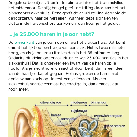
De gehoorbeentjes zitten in de ruimte achter het trommelvlies,
het middenoor. De stijgbeugel geeft de trilling door aan het het
binnenoor/slakkenhuis. Deze geeft de geluidstrilling door via de
gehoorzenuw naar de hersenen. Wanneer deze signalen ten
slotte in de hersenschors aankomen, dan hoor je het geluid.
… je 25.000 haren in je oor hebt?
De
binnenkant
van je oor noemen we het slakkenhuis. Dat komt
omdat het lijkt op een huisje van een slak. Het is twee milimeter
hoog, en als je het zou uitrollen dan is het 35 milimeter lang.
Ondanks dit kleine oppervlak zitten er wel 25.000 haartjes in het
slakkenhuis! Dat is ongeveer een kwart van de haren op je
hoofd. Als je slechthorend raakt of doof bent, dan is een deel
van de haartjes kapot gegaan. Helaas groeien de haren niet
opnieuw aan zoals op de rest van je lichaam. Als een
slakkenhuishaartje eenmaal beschadigd is, dan geneest dat
nooit meer.