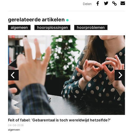
Delen
Deel
Deel
Deel
Deel
via
op
op
via
link
Facebook
Twitter
e-
gerelateerde artikelen
mail
algemeen
hooroplossingen
hoorproblemen
a
Feit of fabel: ‘Gebarentaal is toch wereldwijd hetzelfde?’
P
04-08-2026
2
algemeen
a