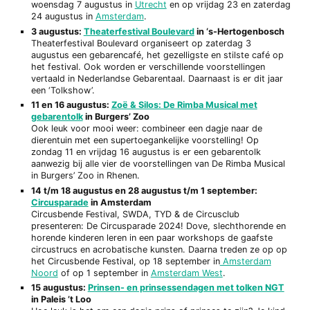
woensdag 7 augustus in
Utrecht
en op vrijdag 23 en zaterdag
24 augustus in
Amsterdam
.
3 augustus:
Theaterfestival Boulevard
in ‘s-Hertogenbosch
Theaterfestival Boulevard organiseert op zaterdag 3
augustus een gebarencafé, het gezelligste en stilste café op
het festival. Ook worden er verschillende voorstellingen
vertaald in Nederlandse Gebarentaal. Daarnaast is er dit jaar
een ‘Tolkshow’.
11 en 16 augustus:
Zoë & Silos: De Rimba Musical met
gebarentolk
in Burgers’ Zoo
Ook leuk voor mooi weer: combineer een dagje naar de
dierentuin met een supertoegankelijke voorstelling! Op
zondag 11 en vrijdag 16 augustus is er een gebarentolk
aanwezig bij alle vier de voorstellingen van De Rimba Musical
in Burgers’ Zoo in Rhenen.
14 t/m 18 augustus en 28 augustus t/m 1 september:
Circusparade
in Amsterdam
Circusbende Festival, SWDA, TYD & de Circusclub
presenteren: De Circusparade 2024! Dove, slechthorende en
horende kinderen leren in een paar workshops de gaafste
circustrucs en acrobatische kunsten. Daarna treden ze op op
het Circusbende Festival, op 18 september in
Amsterdam
Noord
of op 1 september in
Amsterdam West
.
15 augustus:
Prinsen- en prinsessendagen met tolken NGT
in Paleis ’t Loo