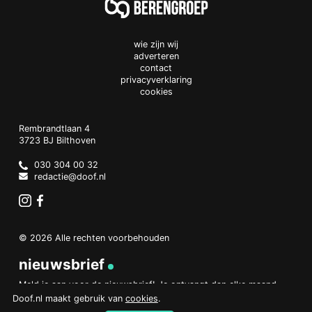
wie zijn wij
adverteren
contact
privacyverklaring
cookies
Doof.nl
work
Rembrandtlaan 4
3723 BJ
Bilthoven
The
Netherlands
030 304 00 32
redactie@doof.nl
Instagram
Facebook
© 2026 Alle rechten voorbehouden
nieuwsbrief
Meld je aan voor de nieuwsbrief! Je ontvangt dan elke maand
een overzicht van het belangrijkste nieuws.
Doof.nl maakt gebruik van
cookies
.