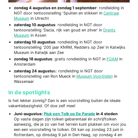
zondag 4 augustus en zondag 1 september
: rondleiding in
NGT door tentoonstelling ‘Spuiten en stikken’ in
Centraal
Museum
in Utrecht
zaterdag 10 augustus
: rondleiding in NGT door
tentoonstelling ‘Dacia, rijk van goud en zilver’ in
Drents
Museum
in Assen
zaterdag 10 augustus
: rondleiding in NGT door
tentoonstelling ‘200 jaar KNRM, Redders op Zee’ in Katwijks
Museum in Katwijk aan Zee
zondag 18 augustus
: gratis rondleiding in NGT in
FOAM
in
Amsterdam
zaterdag 24 augustu
s: rondleiding in NGT door
tentoonstelling van Ron Mueck in
Museum Voorlinden
in
Wassenaar
In de spotlights
Is het lekker zonnig? Dan is een voorstelling buiten de ideale
vakantiebezigheid. Of doe zelf mee!
Juni-augustus:
Pluk een Tolk op De Parade
in 4 steden
Op vaste dagen zijn tolken gebarentaal én schrijftolken
aanwezig, die je zo van het terrein kunt plukken om voor jou
een een voorstelling te tolken. Dit kan op zondag 23 juni in
Rotterdam, op dinsdag 9 juli in Den Haag, op zondag 4 en