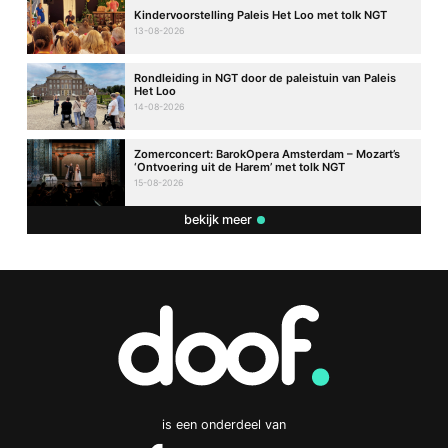
Kindervoorstelling Paleis Het Loo met tolk NGT
13-08-2026
Rondleiding in NGT door de paleistuin van Paleis
Het Loo
14-08-2026
Zomerconcert: BarokOpera Amsterdam – Mozart’s
‘Ontvoering uit de Harem’ met tolk NGT
15-08-2026
bekijk meer
is een onderdeel van