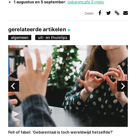
1 augustus en 5 september
:
gebarencafé Ermelo
Delen
Deel
Deel
Deel
Deel
via
op
op
via
link
Facebook
Twitter
e-
gerelateerde artikelen
mail
algemeen
uit- en thuistips
a
Feit of fabel: ‘Gebarentaal is toch wereldwijd hetzelfde?’
P