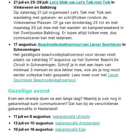
21 juli en 25-29 juli:
Let’s Walk van Let’s Talk met Tolk
in
Vinkeveen en Balkbrug
Op zaterdag 21 juli organiseert Let’s Talk met Tolk een
wandeling met gebaren- en schrijftolken rondom de
Vinkeveense Plassen. Of ga van donderdag 25 tot en met
maandag 29 juli mee met het wandel- en kampeerweekend in
het Overijsselse Balkbrug. Er lopen altijd tolken mee, dus
communiceren kan met iedereen.
17 augustus:
Beachvolleybaltoernooi van Liever Sportiever
in
Scheveningen
Het gezelligste beachvolleybaltoernooi voor doven vindt
plaats op zaterdag 17 augustus op het Summer BeachLife
Circuit in Scheveningen. Schrijf je in met een team van
minimaal 3 mensen en doe lekker mee, ook als je nog nooit
eerder volleybal hebt gespeeld. Lees meer over het
Liever
Sportiever Beachvolleybaltoernooi
Gezellige avond
Even een drankje doen na een lange dag? Waarbij je ook nog in
gebarentaal kunt communiceren? Dat kan bij de verschillende
gebarencafés in Nederland!
11 juli en 8 augustus
:
gebarencafé Utrecht
13 juli en 10 augustus
:
gebarencafé Amsterdam
19 juli en 16 augustus
:
gebarencafé Ede