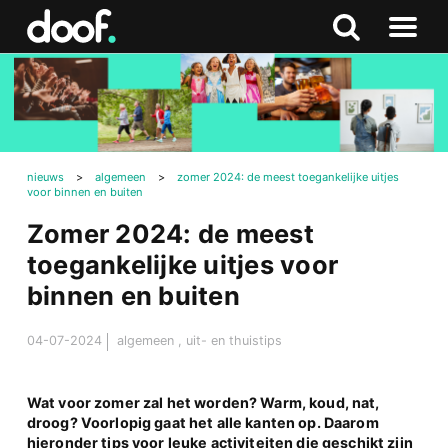
in
Doof.nl
Zoeken
Terug
Zoeken
Naar
naar
menu
boven
nieuws
>
algemeen
>
zomer 2024: de meest toegankelijke uitjes
voor binnen en buiten
Zomer 2024: de meest
toegankelijke uitjes voor
binnen en buiten
04-07-2024
algemeen
,
uit- en thuistips
Wat voor zomer zal het worden? Warm, koud, nat,
droog? Voorlopig gaat het alle kanten op. Daarom
hieronder tips voor leuke activiteiten die geschikt zijn