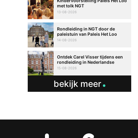
Kindervoorstelling Paleis Het Loo
met tolk NGT
13-08-2026
Rondleiding in NGT door de
paleistuin van Paleis Het Loo
14-08-2026
Ontdek Carel Visser tijdens een
rondleiding in Nederlandse
Gebarentaal
15-08-2026
bekijk meer