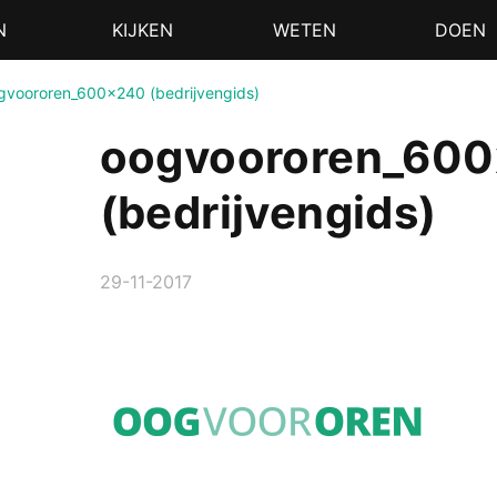
N
KIJKEN
WETEN
DOEN
gvoororen_600x240 (bedrijvengids)
oogvoororen_60
(bedrijvengids)
29-11-2017