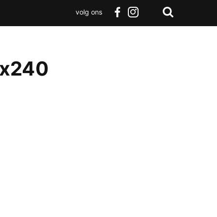
volg ons
Zoeken
Terug
facebook
instagram
Zoeken
naar
boven
0x240