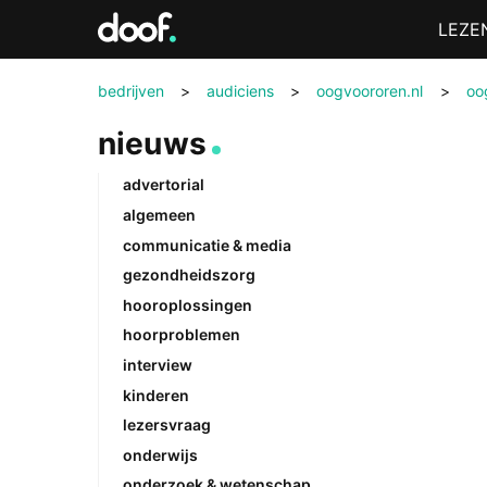
in
Menu
LEZE
Doof.nl
bedrijven
>
audiciens
>
oogvoororen.nl
>
oo
nieuws
advertorial
algemeen
communicatie & media
gezondheidszorg
hooroplossingen
hoorproblemen
interview
kinderen
lezersvraag
onderwijs
onderzoek & wetenschap