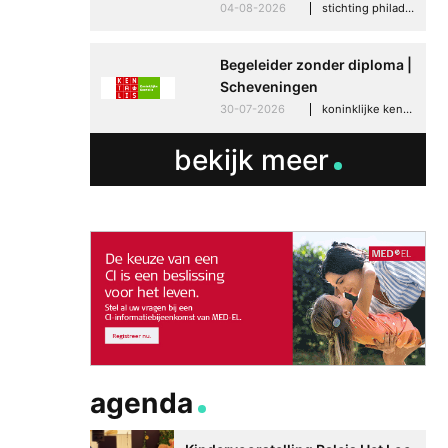
04-08-2026
stichting philadelphia zorg, den haag
Begeleider zonder diploma |
Scheveningen
30-07-2026
koninklijke kentalis, scheveningen
bekijk meer
agenda