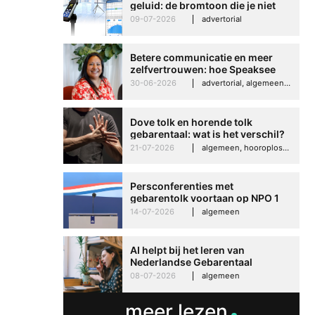
geluid: de bromtoon die je niet
kunt negeren
09-07-2026
advertorial
Betere communicatie en meer
zelfvertrouwen: hoe Speaksee
Imelda helpt om te groeien in
30-06-2026
advertorial, algemeen, hooroplossingen, interview
haar werk
Dove tolk en horende tolk
gebarentaal: wat is het verschil?
21-07-2026
algemeen, hooroplossingen, hoorproblemen, samenleving & maatschappij
Persconferenties met
gebarentolk voortaan op NPO 1
Extra
14-07-2026
algemeen
AI helpt bij het leren van
Nederlandse Gebarentaal
08-07-2026
algemeen
meer lezen