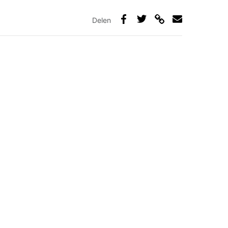
Delen
Deel
Deel
Deel
Deel
via
op
op
via
link
Facebook
Twitter
e-
mail